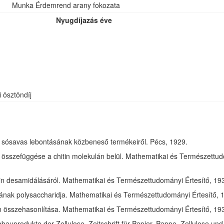
Munka Érdemrend arany fokozata
Nyugdíjazás éve
i ösztöndíj
óz sósavas lebontásának közbeneső termékeiről. Pécs, 1929.
összefüggése a chitin molekulán belül. Mathematikai és Természettudom
in desamidálásáról. Mathematikai és Természettudományi Értesítő, 1932
jának polysaccharidja. Mathematikai és Természettudományi Értesítő, 1
tin összehasonlítása. Mathematikai és Természettudományi Értesítő, 193
bauprodukte der Zellulose. Zeitschrift für Papier, Pappe, Zellulose und 