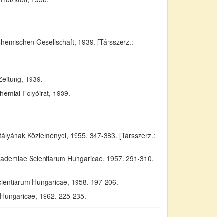
Chemischen Gesellschaft, 1939. [Társszerz.:
Zeitung, 1939.
emiai Folyóirat, 1939.
yának Közleményei, 1955. 347-383. [Társszerz.:
Academiae Scientiarum Hungaricae, 1957. 291-310.
cientiarum Hungaricae, 1958. 197-206.
m Hungaricae, 1962. 225-235.