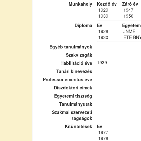
Munkahely
Kezdő év
Záró év
1929
1947
1939
1950
Diploma
Év
Egyetem
1928
JNME
1930
ETE BN
Egyéb tanulmányok
Szakvizsgák
1939
Habilitáció éve
Tanári kinevezés
Professor emeritus éve
Díszdoktori címek
Egyetemi tisztség
Tanulmányutak
Szakmai szervezeti
tagságok
Kitüntetések
Év
1977
1978