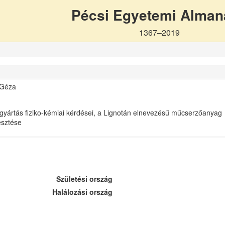
Pécsi Egyetemi Alma
1367–2019
 Géza
gyártás fiziko-kémiai kérdései, a Lignotán elnevezésű műcserzőanyag
lesztése
Születési ország
Halálozási ország