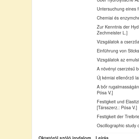
Untersuchung eines fo
Chemiai és enzymchemi
Zur Kenntnis der Hydr
Zechmeister L.]
Vizsgálatok a cserző
Einführung von Sticks
Vizsgálatok az emuls
A növényi cserzésű bő
Új kémiai ellenőrző l
A bőr rugalmasságán
Pósa V.]
Festigkeit und Elast
[Társszerz.: Pósa V.]
Festigkeit der Treib
Oscillographic study 
Oktatóról szóló irodalom
Leírás