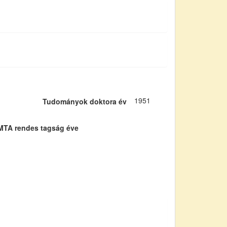
1951
Tudományok doktora év
MTA rendes tagság éve