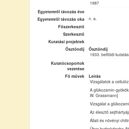
1987
Egyetemről távozás éve
n. a.
Egyetemről távozás oka
Főszerkesztő
Szerkesztő
Kutatási projektek
Ösztöndíj
Ösztöndíj
1933. belföldi kutatás
Kutatócsoportok
vezetése
Fő művek
Leírás
Vizsgálatok a cellul
A glükozamin-gyökök 
W. Grassmann]
Vizsgálat a glükozam
Az élesztő sejthártyá
Állati és növényi chi
Über hydrolytische Ab