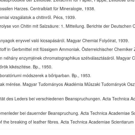
ssilen Harzes. Centralblatt für Mineralogie, 1938.
ai vizsgálatok a chitinről. Pécs, 1939.
olyse von Chitin mit Salzsäure: 1. Mitteilung. Berichte der Deutschen 
anyagok enyvvel való kicsapásáról. Magyar Chemiai Folyóirat, 1939.
toff in Gerbmittel mit flüssigem Ammoniak. Österreichischer Chemiker 
in néhány enzymjének chromatographikus szétválasztásáról. Magyar Ch
rök kikészítése. Bp., 1950.
aboratóriumi módszerek a bőriparban. Bp., 1953.
ak mérése. Magyar Tudományos Akadémia Műszaki Tudományok Osztál
izität des Leders bei verschiedenen Beanspruchungen. Acta Technica 
riemenleder bei dauernder Beanspruchung. Acta Technica Academiae S
of the breaking of leather fibres. Acta Technica Academiae Scientiaru