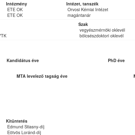
Intézmény
Intézet, tanszék
ETE OK
Orvosi Kémiai Intézet
ETE OK
magántanár
Szak
vegyészmérnöki oklevél
YTK
bölcsészdoktori oklevél
Kandidátus éve
PhD éve
MTA levelező tagság éve
Kitüntetés
Edmund Stiasny-díj
Eötvös Loránd-díj