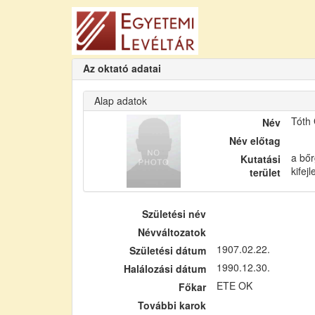
Az oktató adatai
Alap adatok
Tóth
Név
Név előtag
a bőr
Kutatási
kifej
terület
Születési név
Névváltozatok
1907.02.22.
Születési dátum
1990.12.30.
Halálozási dátum
ETE OK
Főkar
További karok