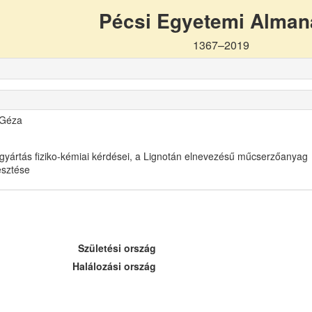
Pécsi Egyetemi Alma
1367–2019
 Géza
gyártás fiziko-kémiai kérdései, a Lignotán elnevezésű műcserzőanyag
lesztése
Születési ország
Halálozási ország