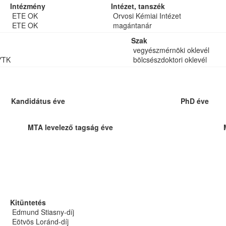
Intézmény
Intézet, tanszék
ETE OK
Orvosi Kémiai Intézet
ETE OK
magántanár
Szak
vegyészmérnöki oklevél
YTK
bölcsészdoktori oklevél
Kandidátus éve
PhD éve
MTA levelező tagság éve
Kitüntetés
Edmund Stiasny-díj
Eötvös Loránd-díj