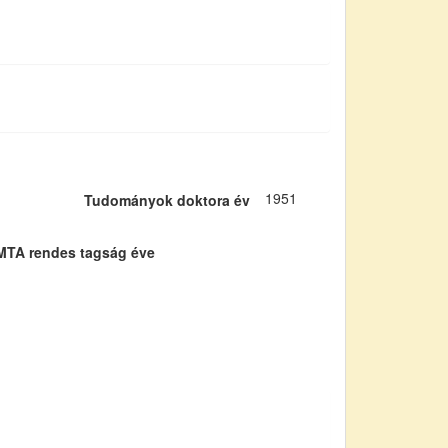
1951
Tudományok doktora év
MTA rendes tagság éve