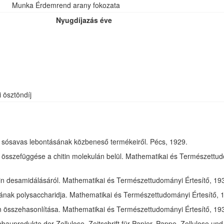
Munka Érdemrend arany fokozata
Nyugdíjazás éve
i ösztöndíj
óz sósavas lebontásának közbeneső termékeiről. Pécs, 1929.
összefüggése a chitin molekulán belül. Mathematikai és Természettudom
in desamidálásáról. Mathematikai és Természettudományi Értesítő, 1932
jának polysaccharidja. Mathematikai és Természettudományi Értesítő, 1
tin összehasonlítása. Mathematikai és Természettudományi Értesítő, 193
bauprodukte der Zellulose. Zeitschrift für Papier, Pappe, Zellulose und 