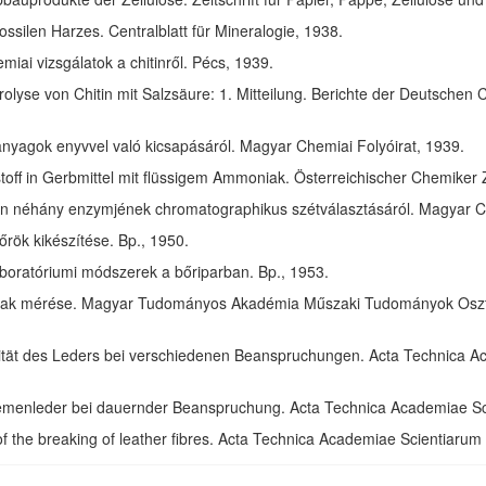
ssilen Harzes. Centralblatt für Mineralogie, 1938.
ai vizsgálatok a chitinről. Pécs, 1939.
olyse von Chitin mit Salzsäure: 1. Mitteilung. Berichte der Deutschen 
anyagok enyvvel való kicsapásáról. Magyar Chemiai Folyóirat, 1939.
toff in Gerbmittel mit flüssigem Ammoniak. Österreichischer Chemiker 
in néhány enzymjének chromatographikus szétválasztásáról. Magyar Ch
rök kikészítése. Bp., 1950.
aboratóriumi módszerek a bőriparban. Bp., 1953.
ak mérése. Magyar Tudományos Akadémia Műszaki Tudományok Osztál
izität des Leders bei verschiedenen Beanspruchungen. Acta Technica 
riemenleder bei dauernder Beanspruchung. Acta Technica Academiae S
of the breaking of leather fibres. Acta Technica Academiae Scientiaru