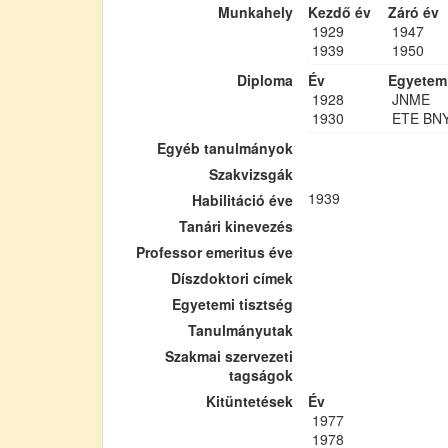
Munkahely
Kezdő év
Záró év
1929
1947
1939
1950
Diploma
Év
Egyetem
1928
JNME
1930
ETE BN
Egyéb tanulmányok
Szakvizsgák
1939
Habilitáció éve
Tanári kinevezés
Professor emeritus éve
Díszdoktori címek
Egyetemi tisztség
Tanulmányutak
Szakmai szervezeti
tagságok
Kitüntetések
Év
1977
1978