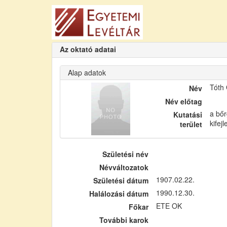
Az oktató adatai
Alap adatok
Tóth
Név
Név előtag
a bőr
Kutatási
kifej
terület
Születési név
Névváltozatok
1907.02.22.
Születési dátum
1990.12.30.
Halálozási dátum
ETE OK
Főkar
További karok