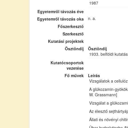
1987
Egyetemről távozás éve
n. a.
Egyetemről távozás oka
Főszerkesztő
Szerkesztő
Kutatási projektek
Ösztöndíj
Ösztöndíj
1933. belföldi kutatás
Kutatócsoportok
vezetése
Fő művek
Leírás
Vizsgálatok a cellul
A glükozamin-gyökök 
W. Grassmann]
Vizsgálat a glükozam
Az élesztő sejthártyá
Állati és növényi chi
Über hydrolytische Ab