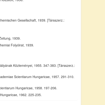
Chemischen Gesellschaft, 1939. [Társszerz.:
Zeitung, 1939.
emiai Folyóirat, 1939.
yának Közleményei, 1955. 347-383. [Társszerz.:
Academiae Scientiarum Hungaricae, 1957. 291-310.
cientiarum Hungaricae, 1958. 197-206.
m Hungaricae, 1962. 225-235.