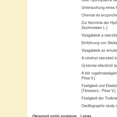
Untersuchung eines fo
Chemiai és enzymchemi
Zur Kenntnis der Hydr
Zechmeister L.]
Vizsgálatok a cserző
Einführung von Sticks
Vizsgálatok az emuls
A növényi cserzésű bő
Új kémiai ellenőrző l
A bőr rugalmasságán
Pósa V.]
Festigkeit und Elast
[Társszerz.: Pósa V.]
Festigkeit der Treib
Oscillographic study 
Oktatóról szóló irodalom
Leírás