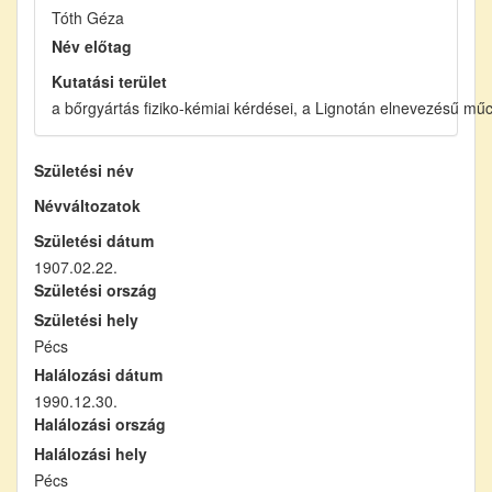
Tóth Géza
Név előtag
Kutatási terület
a bőrgyártás fiziko-kémiai kérdései, a Lignotán elnevezésű mű
Születési név
Névváltozatok
Születési dátum
1907.02.22.
Születési ország
Születési hely
Pécs
Halálozási dátum
1990.12.30.
Halálozási ország
Halálozási hely
Pécs