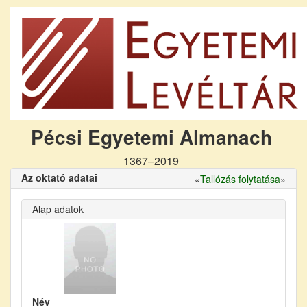
Pécsi Egyetemi Almanach
1367–2019
Az oktató adatai
«
Tallózás folytatása
»
Alap adatok
Név