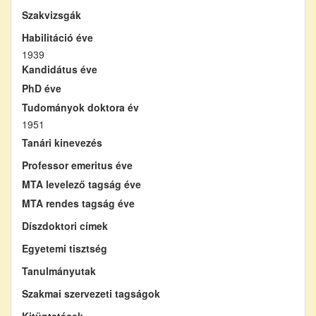
Szakvizsgák
Habilitáció éve
1939
Kandidátus éve
PhD éve
Tudományok doktora év
1951
Tanári kinevezés
Professor emeritus éve
MTA levelező tagság éve
MTA rendes tagság éve
Díszdoktori címek
Egyetemi tisztség
Tanulmányutak
Szakmai szervezeti tagságok
Kitüntetések