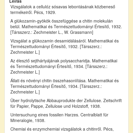
Leírás
Vizsgálatok a cellulóz sósavas lebontásának közbeneső
termékeiről. Pécs, 1929.
A glükozamin-gyökök összefüggése a chitin molekulán
belül. Mathematikai és Természettudományi Értesítő, 1932.
[Társszerz.: Zechmeister L., W. Grassmann]
Vizsgálat a glükozamin desamidálásáról. Mathematikai és
Természettudományi Értesítő, 1932. [Társszerz.:
Zechmeister L.]
Az élesztő sejthártyájának polysaccharidja. Mathematikai
és Természettudományi Értesítő, 1934. [Társszerz.:
Zechmeister L.]
Állati és növényi chitin összehasonlítása. Mathematikai és
Természettudományi Értesítő, 1934. [Társszerz.:
Zechmeister L.]
Über hydrolytische Abbauprodukte der Zellulose. Zeitschrift
für Papier, Pappe, Zellulose und Holzstoff, 1938.
Untersuchung eines fossilen Harzes. Centralblatt für
Mineralogie, 1938.
Chemiai és enzymchemiai vizsgálatok a chitinről. Pécs,