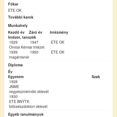
Főkar
ETE OK
További karok
Munkahely
Kezdő év
Záró év
Intézmény
Intézet, tanszék
1929
1947
ETE OK
Orvosi Kémiai Intézet
1939
1950
ETE OK
magántanár
Diploma
Év
Egyetem
Szak
1928
JNME
vegyészmérnöki oklevél
1930
ETE BNYTK
bölcsészdoktori oklevél
Egyéb tanulmányok