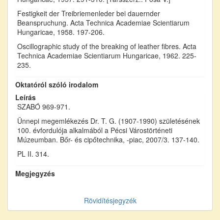
Festigkeit der Treibriemenleder bei dauernder
Beanspruchung. Acta Technica Academiae Scientiarum
Hungaricae, 1958. 197-206.
Oscillographic study of the breaking of leather fibres. Acta
Technica Academiae Scientiarum Hungaricae, 1962. 225-
235.
Oktatóról szóló irodalom
Leírás
SZABÓ 969-971.
Ünnepi megemlékezés Dr. T. G. (1907-1990) születésének
100. évfordulója alkalmából a Pécsi Várostörténeti
Múzeumban. Bőr- és cipőtechnika, -piac, 2007/3. 137-140.
PL II. 314.
Megjegyzés
Rövidítésjegyzék