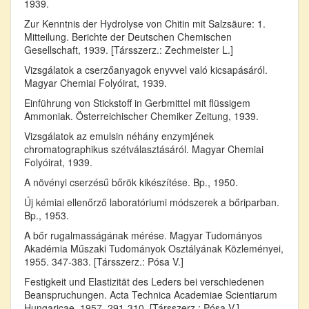
1939.
Zur Kenntnis der Hydrolyse von Chitin mit Salzsäure: 1.
Mitteilung. Berichte der Deutschen Chemischen
Gesellschaft, 1939. [Társszerz.: Zechmeister L.]
Vizsgálatok a cserzőanyagok enyvvel való kicsapásáról.
Magyar Chemiai Folyóirat, 1939.
Einführung von Stickstoff in Gerbmittel mit flüssigem
Ammoniak. Österreichischer Chemiker Zeitung, 1939.
Vizsgálatok az emulsin néhány enzymjének
chromatographikus szétválasztásáról. Magyar Chemiai
Folyóirat, 1939.
A növényi cserzésű bőrök kikészítése. Bp., 1950.
Új kémiai ellenőrző laboratóriumi módszerek a bőriparban.
Bp., 1953.
A bőr rugalmasságának mérése. Magyar Tudományos
Akadémia Műszaki Tudományok Osztályának Közleményei,
1955. 347-383. [Társszerz.: Pósa V.]
Festigkeit und Elastizität des Leders bei verschiedenen
Beanspruchungen. Acta Technica Academiae Scientiarum
Hungaricae, 1957. 291-310. [Társszerz.: Pósa V.]