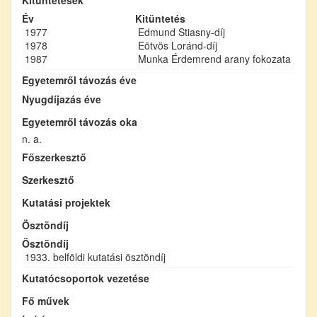
Év
Kitüntetés
1977
Edmund Stiasny-díj
1978
Eötvös Loránd-díj
1987
Munka Érdemrend arany fokozata
Egyetemről távozás éve
Nyugdíjazás éve
Egyetemről távozás oka
n. a.
Főszerkesztő
Szerkesztő
Kutatási projektek
Ösztöndíj
Ösztöndíj
1933. belföldi kutatási ösztöndíj
Kutatócsoportok vezetése
Fő művek