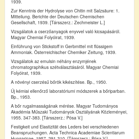
1939.
Zur Kenntnis der Hydrolyse von Chitin mit Salzsäure: 1.
Mitteilung. Berichte der Deutschen Chemischen
Gesellschaft, 1939. [Társszerz.: Zechmeister L.]
Vizsgálatok a cserzőanyagok enyvvel való kicsapásáról.
Magyar Chemiai Folyóirat, 1939.
Einführung von Stickstoff in Gerbmittel mit flüssigem
Ammoniak. Österreichischer Chemiker Zeitung, 1939.
Vizsgálatok az emulsin néhány enzymjének
chromatographikus szétválasztásáról. Magyar Chemiai
Folyóirat, 1939.
A növényi cserzésű bőrök kikészítése. Bp., 1950.
Új kémiai ellenőrző laboratóriumi módszerek a bőriparban.
Bp., 1953.
A bőr rugalmasságának mérése. Magyar Tudományos
Akadémia Műszaki Tudományok Osztályának Közleményei,
1955. 347-383. [Társszerz.: Pósa V.]
Festigkeit und Elastizität des Leders bei verschiedenen
Beanspruchungen. Acta Technica Academiae Scientiarum
Hungaricae, 1957. 291-310. [Társszerz.: Pósa V.]