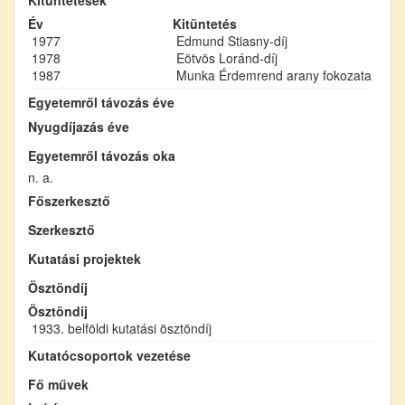
Év
Kitüntetés
1977
Edmund Stiasny-díj
1978
Eötvös Loránd-díj
1987
Munka Érdemrend arany fokozata
Egyetemről távozás éve
Nyugdíjazás éve
Egyetemről távozás oka
n. a.
Főszerkesztő
Szerkesztő
Kutatási projektek
Ösztöndíj
Ösztöndíj
1933. belföldi kutatási ösztöndíj
Kutatócsoportok vezetése
Fő művek