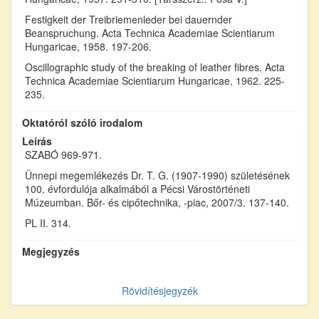
Festigkeit der Treibriemenleder bei dauernder
Beanspruchung. Acta Technica Academiae Scientiarum
Hungaricae, 1958. 197-206.
Oscillographic study of the breaking of leather fibres. Acta
Technica Academiae Scientiarum Hungaricae, 1962. 225-
235.
Oktatóról szóló irodalom
Leírás
SZABÓ 969-971.
Ünnepi megemlékezés Dr. T. G. (1907-1990) születésének
100. évfordulója alkalmából a Pécsi Várostörténeti
Múzeumban. Bőr- és cipőtechnika, -piac, 2007/3. 137-140.
PL II. 314.
Megjegyzés
Rövidítésjegyzék