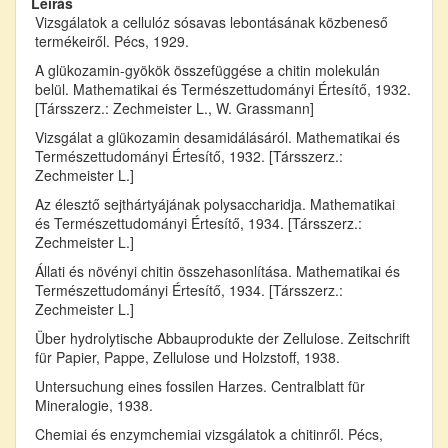
Leírás
Vizsgálatok a cellulóz sósavas lebontásának közbeneső
termékeiről. Pécs, 1929.
A glükozamin-gyökök összefüggése a chitin molekulán
belül. Mathematikai és Természettudományi Értesítő, 1932.
[Társszerz.: Zechmeister L., W. Grassmann]
Vizsgálat a glükozamin desamidálásáról. Mathematikai és
Természettudományi Értesítő, 1932. [Társszerz.:
Zechmeister L.]
Az élesztő sejthártyájának polysaccharidja. Mathematikai
és Természettudományi Értesítő, 1934. [Társszerz.:
Zechmeister L.]
Állati és növényi chitin összehasonlítása. Mathematikai és
Természettudományi Értesítő, 1934. [Társszerz.:
Zechmeister L.]
Über hydrolytische Abbauprodukte der Zellulose. Zeitschrift
für Papier, Pappe, Zellulose und Holzstoff, 1938.
Untersuchung eines fossilen Harzes. Centralblatt für
Mineralogie, 1938.
Chemiai és enzymchemiai vizsgálatok a chitinről. Pécs,