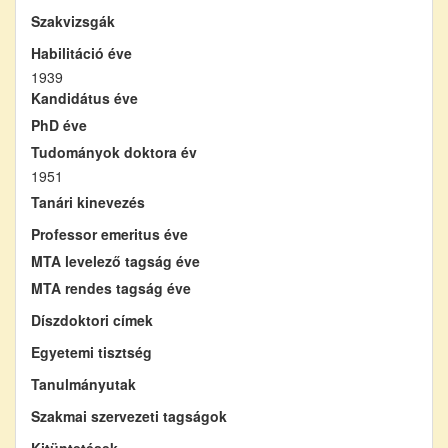
Szakvizsgák
Habilitáció éve
1939
Kandidátus éve
PhD éve
Tudományok doktora év
1951
Tanári kinevezés
Professor emeritus éve
MTA levelező tagság éve
MTA rendes tagság éve
Díszdoktori címek
Egyetemi tisztség
Tanulmányutak
Szakmai szervezeti tagságok
Kitüntetések