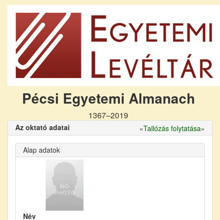
Pécsi Egyetemi Almanach
1367–2019
Az oktató adatai
«
Tallózás folytatása
»
Alap adatok
Név