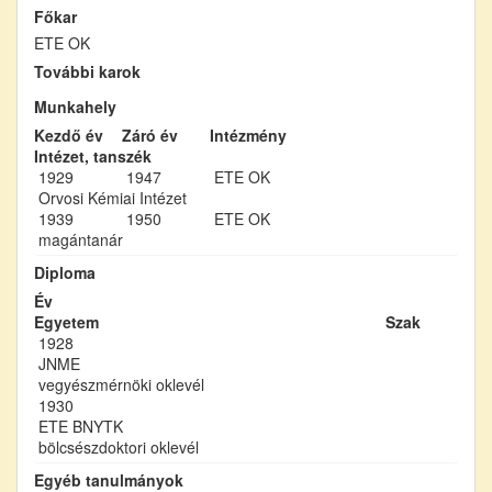
Főkar
ETE OK
További karok
Munkahely
Kezdő év
Záró év
Intézmény
Intézet, tanszék
1929
1947
ETE OK
Orvosi Kémiai Intézet
1939
1950
ETE OK
magántanár
Diploma
Év
Egyetem
Szak
1928
JNME
vegyészmérnöki oklevél
1930
ETE BNYTK
bölcsészdoktori oklevél
Egyéb tanulmányok