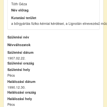
Tóth Géza
Név előtag
Kutatási terület
a bőrgyártás fiziko-kémiai kérdései, a Lignotán elnevezésű mű
Születési név
Névváltozatok
Születési dátum
1907.02.22.
Születési ország
Születési hely
Pécs
Halálozási dátum
1990.12.30.
Halálozási ország
Halálozási hely
Pécs