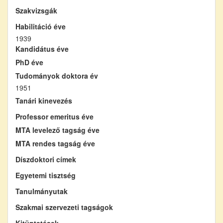
Szakvizsgák
Habilitáció éve
1939
Kandidátus éve
PhD éve
Tudományok doktora év
1951
Tanári kinevezés
Professor emeritus éve
MTA levelező tagság éve
MTA rendes tagság éve
Díszdoktori címek
Egyetemi tisztség
Tanulmányutak
Szakmai szervezeti tagságok
Kitüntetések