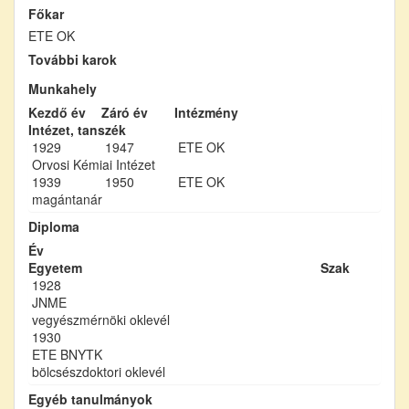
Főkar
ETE OK
További karok
Munkahely
Kezdő év
Záró év
Intézmény
Intézet, tanszék
1929
1947
ETE OK
Orvosi Kémiai Intézet
1939
1950
ETE OK
magántanár
Diploma
Év
Egyetem
Szak
1928
JNME
vegyészmérnöki oklevél
1930
ETE BNYTK
bölcsészdoktori oklevél
Egyéb tanulmányok