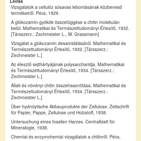
Leírás
Vizsgálatok a cellulóz sósavas lebontásának közbeneső
termékeiről. Pécs, 1929.
A glükozamin-gyökök összefüggése a chitin molekulán
belül. Mathematikai és Természettudományi Értesítő, 1932.
[Társszerz.: Zechmeister L., W. Grassmann]
Vizsgálat a glükozamin desamidálásáról. Mathematikai és
Természettudományi Értesítő, 1932. [Társszerz.:
Zechmeister L.]
Az élesztő sejthártyájának polysaccharidja. Mathematikai
és Természettudományi Értesítő, 1934. [Társszerz.:
Zechmeister L.]
Állati és növényi chitin összehasonlítása. Mathematikai és
Természettudományi Értesítő, 1934. [Társszerz.:
Zechmeister L.]
Über hydrolytische Abbauprodukte der Zellulose. Zeitschrift
für Papier, Pappe, Zellulose und Holzstoff, 1938.
Untersuchung eines fossilen Harzes. Centralblatt für
Mineralogie, 1938.
Chemiai és enzymchemiai vizsgálatok a chitinről. Pécs,