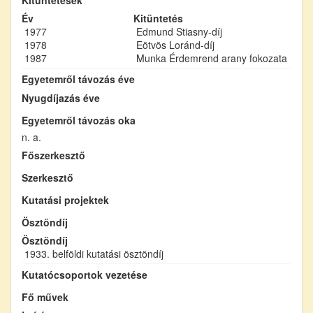
Év
Kitüntetés
1977
Edmund Stiasny-díj
1978
Eötvös Loránd-díj
1987
Munka Érdemrend arany fokozata
Egyetemről távozás éve
Nyugdíjazás éve
Egyetemről távozás oka
n. a.
Főszerkesztő
Szerkesztő
Kutatási projektek
Ösztöndíj
Ösztöndíj
1933. belföldi kutatási ösztöndíj
Kutatócsoportok vezetése
Fő művek