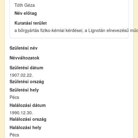
Tóth Géza
Név előtag
Kutatási terület
a bőrgyártás fiziko-kémiai kérdései, a Lignotán elnevezésű mű
Születési név
Névváltozatok
Születési dátum
1907.02.22.
Születési ország
Születési hely
Pécs
Halálozási dátum
1990.12.30.
Halálozási ország
Halálozási hely
Pécs