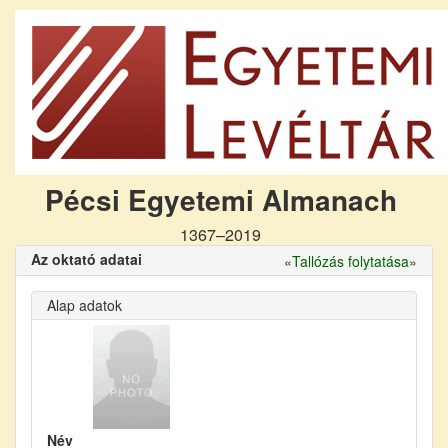
Pécsi Egyetemi Almanach
1367–2019
Az oktató adatai
«
Tallózás folytatása
»
Alap adatok
Név