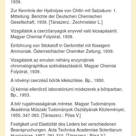
1939.
Zur Kenntnis der Hydrolyse von Chitin mit Salzsäure: 1.
Mitteilung. Berichte der Deutschen Chemischen
Gesellschaft, 1939. [Társszerz.: Zechmeister L.]
Vizsgálatok a cserzőanyagok enyvvel való kicsapásáról.
Magyar Chemiai Folyóirat, 1939.
Einführung von Stickstoff in Gerbmittel mit flüssigem
Ammoniak. Österreichischer Chemiker Zeitung, 1939.
Vizsgálatok az emulsin néhány enzymjének
chromatographikus szétválasztásáról. Magyar Chemiai
Folyóirat, 1939.
A növényi cserzésű bőrök kikészítése. Bp., 1950.
Új kémiai ellenőrző laboratóriumi módszerek a bőriparban.
Bp., 1953.
A bőr rugalmasságának mérése. Magyar Tudományos
Akadémia Műszaki Tudományok Osztályának Közleményei,
1955. 347-383. [Társszerz.: Pósa V.]
Festigkeit und Elastizität des Leders bei verschiedenen
Beanspruchungen. Acta Technica Academiae Scientiarum
Hungaricae, 1957. 291-310. [Társszerz.: Pósa V.]