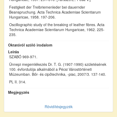
Festigkeit der Treibriemenleder bei dauernder
Beanspruchung. Acta Technica Academiae Scientiarum
Hungaricae, 1958. 197-206.
Oscillographic study of the breaking of leather fibres. Acta
Technica Academiae Scientiarum Hungaricae, 1962. 225-
235.
Oktatóról szóló irodalom
Leírás
SZABÓ 969-971.
Ünnepi megemlékezés Dr. T. G. (1907-1990) születésének
100. évfordulója alkalmából a Pécsi Várostörténeti
Múzeumban. Bőr- és cipőtechnika, -piac, 2007/3. 137-140.
PL II. 314.
Megjegyzés
Rövidítésjegyzék