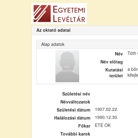
Az oktató adatai
Alap adatok
Tóth
Név
Név előtag
a bőr
Kutatási
kifej
terület
Születési név
Névváltozatok
1907.02.22.
Születési dátum
1990.12.30.
Halálozási dátum
ETE OK
Főkar
További karok