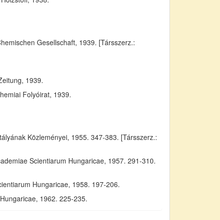
Chemischen Gesellschaft, 1939. [Társszerz.:
Zeitung, 1939.
emiai Folyóirat, 1939.
yának Közleményei, 1955. 347-383. [Társszerz.:
Academiae Scientiarum Hungaricae, 1957. 291-310.
cientiarum Hungaricae, 1958. 197-206.
m Hungaricae, 1962. 225-235.