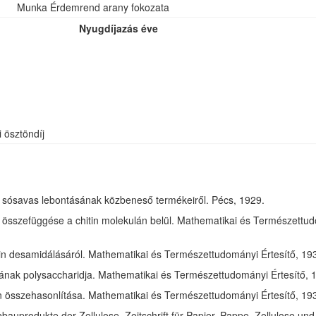
Munka Érdemrend arany fokozata
Nyugdíjazás éve
i ösztöndíj
óz sósavas lebontásának közbeneső termékeiről. Pécs, 1929.
összefüggése a chitin molekulán belül. Mathematikai és Természettudom
in desamidálásáról. Mathematikai és Természettudományi Értesítő, 1932
jának polysaccharidja. Mathematikai és Természettudományi Értesítő, 1
tin összehasonlítása. Mathematikai és Természettudományi Értesítő, 193
bauprodukte der Zellulose. Zeitschrift für Papier, Pappe, Zellulose und 