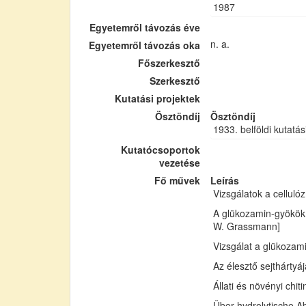
1987
Egyetemről távozás éve
n. a.
Egyetemről távozás oka
Főszerkesztő
Szerkesztő
Kutatási projektek
Ösztöndíj
Ösztöndíj
1933. belföldi kutatás
Kutatócsoportok
vezetése
Fő művek
Leírás
Vizsgálatok a cellul
A glükozamin-gyökök 
W. Grassmann]
Vizsgálat a glükozam
Az élesztő sejthártyá
Állati és növényi chi
Über hydrolytische Ab