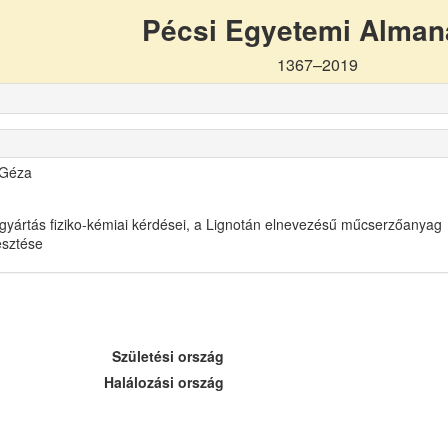
Pécsi Egyetemi Alma
1367–2019
 Géza
gyártás fiziko-kémiai kérdései, a Lignotán elnevezésű műcserzőanyag
lesztése
Születési ország
Halálozási ország