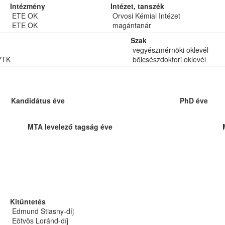
Intézmény
Intézet, tanszék
ETE OK
Orvosi Kémiai Intézet
ETE OK
magántanár
Szak
vegyészmérnöki oklevél
YTK
bölcsészdoktori oklevél
Kandidátus éve
PhD éve
MTA levelező tagság éve
Kitüntetés
Edmund Stiasny-díj
Eötvös Loránd-díj