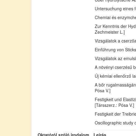
Untersuchung eines fo
Chemiai és enzymchemi
Zur Kenntnis der Hydr
Zechmeister L.]
Vizsgálatok a cserző
Einführung von Sticks
Vizsgálatok az emuls
A növényi cserzésű bő
Új kémiai ellenőrző l
A bőr rugalmasságán
Pósa V.]
Festigkeit und Elast
[Társszerz.: Pósa V.]
Festigkeit der Treib
Oscillographic study 
Oktatóról szóló irodalom
Leírás