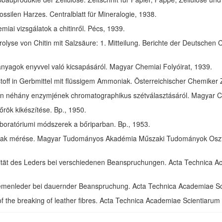
ssilen Harzes. Centralblatt für Mineralogie, 1938.
ai vizsgálatok a chitinről. Pécs, 1939.
olyse von Chitin mit Salzsäure: 1. Mitteilung. Berichte der Deutschen 
anyagok enyvvel való kicsapásáról. Magyar Chemiai Folyóirat, 1939.
toff in Gerbmittel mit flüssigem Ammoniak. Österreichischer Chemiker 
in néhány enzymjének chromatographikus szétválasztásáról. Magyar Ch
rök kikészítése. Bp., 1950.
aboratóriumi módszerek a bőriparban. Bp., 1953.
ak mérése. Magyar Tudományos Akadémia Műszaki Tudományok Osztál
izität des Leders bei verschiedenen Beanspruchungen. Acta Technica 
riemenleder bei dauernder Beanspruchung. Acta Technica Academiae S
of the breaking of leather fibres. Acta Technica Academiae Scientiaru