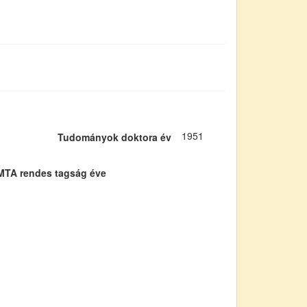
1951
Tudományok doktora év
MTA rendes tagság éve