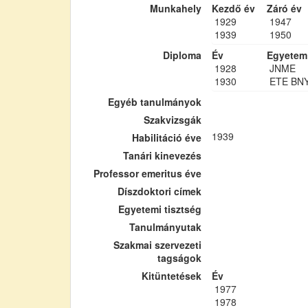
Munkahely
Kezdő év
Záró év
1929
1947
1939
1950
Diploma
Év
Egyetem
1928
JNME
1930
ETE BN
Egyéb tanulmányok
Szakvizsgák
1939
Habilitáció éve
Tanári kinevezés
Professor emeritus éve
Díszdoktori címek
Egyetemi tisztség
Tanulmányutak
Szakmai szervezeti
tagságok
Kitüntetések
Év
1977
1978