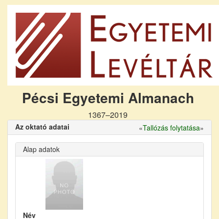
Pécsi Egyetemi Almanach
1367–2019
Az oktató adatai
«
Tallózás folytatása
»
Alap adatok
Név