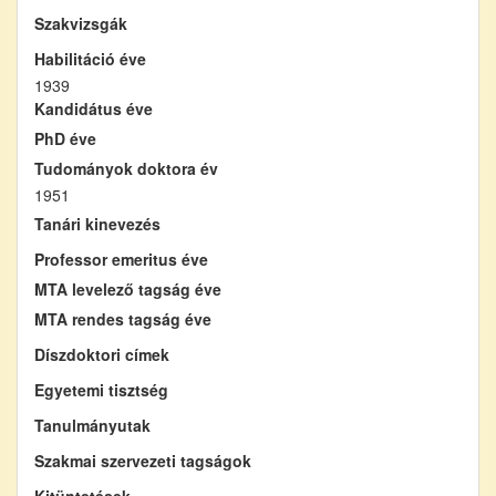
Szakvizsgák
Habilitáció éve
1939
Kandidátus éve
PhD éve
Tudományok doktora év
1951
Tanári kinevezés
Professor emeritus éve
MTA levelező tagság éve
MTA rendes tagság éve
Díszdoktori címek
Egyetemi tisztség
Tanulmányutak
Szakmai szervezeti tagságok
Kitüntetések