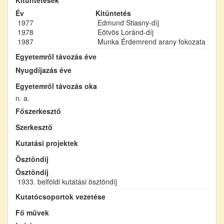
Év
Kitüntetés
1977
Edmund Stiasny-díj
1978
Eötvös Loránd-díj
1987
Munka Érdemrend arany fokozata
Egyetemről távozás éve
Nyugdíjazás éve
Egyetemről távozás oka
n. a.
Főszerkesztő
Szerkesztő
Kutatási projektek
Ösztöndíj
Ösztöndíj
1933. belföldi kutatási ösztöndíj
Kutatócsoportok vezetése
Fő művek