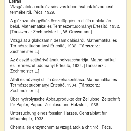
Leírás
Vizsgálatok a cellulóz sósavas lebontásának közbeneső
termékeiről. Pécs, 1929.
A glükozamin-gyökök összefüggése a chitin molekulán
belül. Mathematikai és Természettudományi Értesítő, 1932.
[Társszerz.: Zechmeister L., W. Grassmann]
Vizsgálat a glükozamin desamidálásáról. Mathematikai és
Természettudományi Értesítő, 1932. [Társszerz.:
Zechmeister L.]
Az élesztő sejthártyájának polysaccharidja. Mathematikai
és Természettudományi Értesítő, 1934. [Társszerz.:
Zechmeister L.]
Állati és növényi chitin összehasonlítása. Mathematikai és
Természettudományi Értesítő, 1934. [Társszerz.:
Zechmeister L.]
Über hydrolytische Abbauprodukte der Zellulose. Zeitschrift
für Papier, Pappe, Zellulose und Holzstoff, 1938.
Untersuchung eines fossilen Harzes. Centralblatt für
Mineralogie, 1938.
Chemiai és enzymchemiai vizsgálatok a chitinről. Pécs,