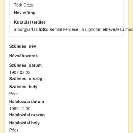
Tóth Géza
Név előtag
Kutatási terület
a bőrgyártás fiziko-kémiai kérdései, a Lignotán elnevezésű mű
Születési név
Névváltozatok
Születési dátum
1907.02.22.
Születési ország
Születési hely
Pécs
Halálozási dátum
1990.12.30.
Halálozási ország
Halálozási hely
Pécs