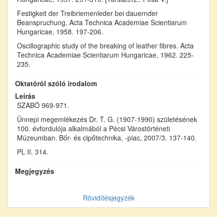
Festigkeit der Treibriemenleder bei dauernder
Beanspruchung. Acta Technica Academiae Scientiarum
Hungaricae, 1958. 197-206.
Oscillographic study of the breaking of leather fibres. Acta
Technica Academiae Scientiarum Hungaricae, 1962. 225-
235.
Oktatóról szóló irodalom
Leírás
SZABÓ 969-971.
Ünnepi megemlékezés Dr. T. G. (1907-1990) születésének
100. évfordulója alkalmából a Pécsi Várostörténeti
Múzeumban. Bőr- és cipőtechnika, -piac, 2007/3. 137-140.
PL II. 314.
Megjegyzés
Rövidítésjegyzék