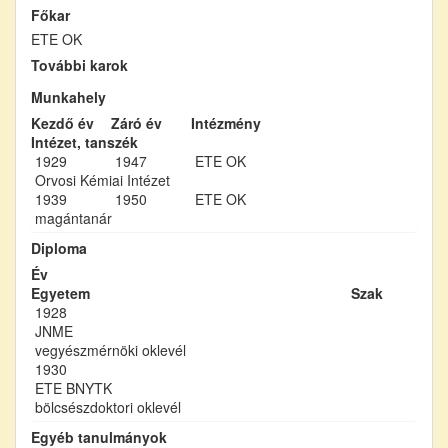
Főkar
ETE OK
További karok
Munkahely
Kezdő év
Záró év
Intézmény
Intézet, tanszék
1929
1947
ETE OK
Orvosi Kémiai Intézet
1939
1950
ETE OK
magántanár
Diploma
Év
Egyetem
Szak
1928
JNME
vegyészmérnöki oklevél
1930
ETE BNYTK
bölcsészdoktori oklevél
Egyéb tanulmányok