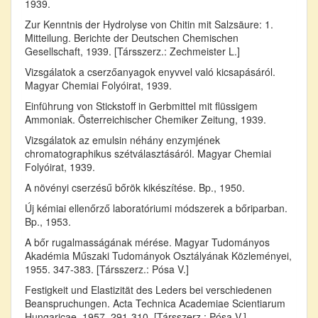
1939.
Zur Kenntnis der Hydrolyse von Chitin mit Salzsäure: 1.
Mitteilung. Berichte der Deutschen Chemischen
Gesellschaft, 1939. [Társszerz.: Zechmeister L.]
Vizsgálatok a cserzőanyagok enyvvel való kicsapásáról.
Magyar Chemiai Folyóirat, 1939.
Einführung von Stickstoff in Gerbmittel mit flüssigem
Ammoniak. Österreichischer Chemiker Zeitung, 1939.
Vizsgálatok az emulsin néhány enzymjének
chromatographikus szétválasztásáról. Magyar Chemiai
Folyóirat, 1939.
A növényi cserzésű bőrök kikészítése. Bp., 1950.
Új kémiai ellenőrző laboratóriumi módszerek a bőriparban.
Bp., 1953.
A bőr rugalmasságának mérése. Magyar Tudományos
Akadémia Műszaki Tudományok Osztályának Közleményei,
1955. 347-383. [Társszerz.: Pósa V.]
Festigkeit und Elastizität des Leders bei verschiedenen
Beanspruchungen. Acta Technica Academiae Scientiarum
Hungaricae, 1957. 291-310. [Társszerz.: Pósa V.]