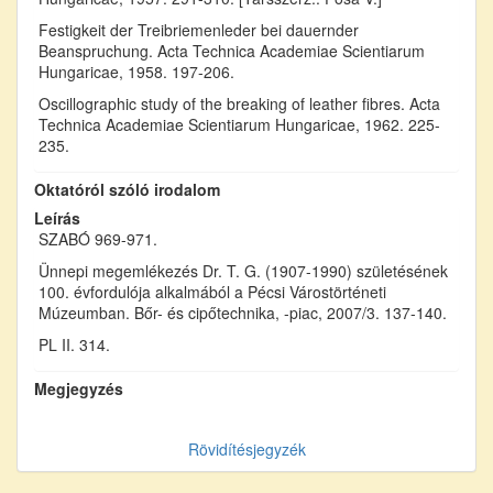
Festigkeit der Treibriemenleder bei dauernder
Beanspruchung. Acta Technica Academiae Scientiarum
Hungaricae, 1958. 197-206.
Oscillographic study of the breaking of leather fibres. Acta
Technica Academiae Scientiarum Hungaricae, 1962. 225-
235.
Oktatóról szóló irodalom
Leírás
SZABÓ 969-971.
Ünnepi megemlékezés Dr. T. G. (1907-1990) születésének
100. évfordulója alkalmából a Pécsi Várostörténeti
Múzeumban. Bőr- és cipőtechnika, -piac, 2007/3. 137-140.
PL II. 314.
Megjegyzés
Rövidítésjegyzék