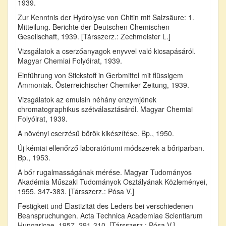
1939.
Zur Kenntnis der Hydrolyse von Chitin mit Salzsäure: 1.
Mitteilung. Berichte der Deutschen Chemischen
Gesellschaft, 1939. [Társszerz.: Zechmeister L.]
Vizsgálatok a cserzőanyagok enyvvel való kicsapásáról.
Magyar Chemiai Folyóirat, 1939.
Einführung von Stickstoff in Gerbmittel mit flüssigem
Ammoniak. Österreichischer Chemiker Zeitung, 1939.
Vizsgálatok az emulsin néhány enzymjének
chromatographikus szétválasztásáról. Magyar Chemiai
Folyóirat, 1939.
A növényi cserzésű bőrök kikészítése. Bp., 1950.
Új kémiai ellenőrző laboratóriumi módszerek a bőriparban.
Bp., 1953.
A bőr rugalmasságának mérése. Magyar Tudományos
Akadémia Műszaki Tudományok Osztályának Közleményei,
1955. 347-383. [Társszerz.: Pósa V.]
Festigkeit und Elastizität des Leders bei verschiedenen
Beanspruchungen. Acta Technica Academiae Scientiarum
Hungaricae, 1957. 291-310. [Társszerz.: Pósa V.]