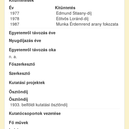
Év
Kitüntetés
1977
Edmund Stiasny-díj
1978
Eötvös Loránd-díj
1987
Munka Érdemrend arany fokozata
Egyetemről távozás éve
Nyugdíjazás éve
Egyetemről távozás oka
n. a.
Főszerkesztő
Szerkesztő
Kutatási projektek
Ösztöndíj
Ösztöndíj
1933. belföldi kutatási ösztöndíj
Kutatócsoportok vezetése
Fő művek