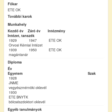
Főkar
ETE OK
További karok
Munkahely
Kezdő év
Záró év
Intézmény
Intézet, tanszék
1929
1947
ETE OK
Orvosi Kémiai Intézet
1939
1950
ETE OK
magántanár
Diploma
Év
Egyetem
Szak
1928
JNME
vegyészmérnöki oklevél
1930
ETE BNYTK
bölcsészdoktori oklevél
Egyéb tanulmányok