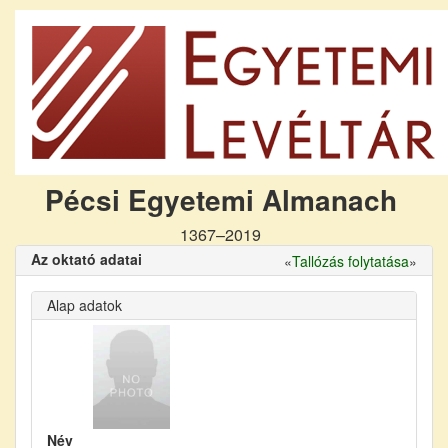
Pécsi Egyetemi Almanach
1367–2019
Az oktató adatai
«
Tallózás folytatása
»
Alap adatok
Név