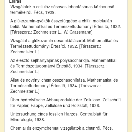
Leírás
Vizsgálatok a cellulóz sósavas lebontásának közbeneső
termékeiről. Pécs, 1929.
A glükozamin-gyökök összefüggése a chitin molekulán
belül. Mathematikai és Természettudományi Értesítő, 1932.
[Társszerz.: Zechmeister L., W. Grassmann]
Vizsgálat a glükozamin desamidálásáról. Mathematikai és
Természettudományi Értesítő, 1932. [Társszerz.:
Zechmeister L.]
Az élesztő sejthártyájának polysaccharidja. Mathematikai
és Természettudományi Értesítő, 1934. [Társszerz.:
Zechmeister L.]
Állati és növényi chitin összehasonlítása. Mathematikai és
Természettudományi Értesítő, 1934. [Társszerz.:
Zechmeister L.]
Über hydrolytische Abbauprodukte der Zellulose. Zeitschrift
für Papier, Pappe, Zellulose und Holzstoff, 1938.
Untersuchung eines fossilen Harzes. Centralblatt für
Mineralogie, 1938.
Chemiai és enzymchemiai vizsgálatok a chitinről. Pécs,