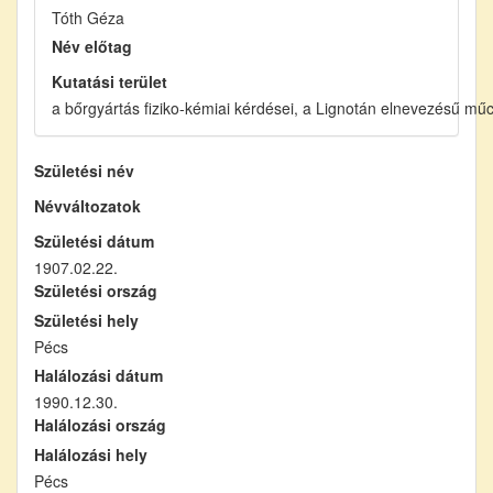
Tóth Géza
Név előtag
Kutatási terület
a bőrgyártás fiziko-kémiai kérdései, a Lignotán elnevezésű mű
Születési név
Névváltozatok
Születési dátum
1907.02.22.
Születési ország
Születési hely
Pécs
Halálozási dátum
1990.12.30.
Halálozási ország
Halálozási hely
Pécs