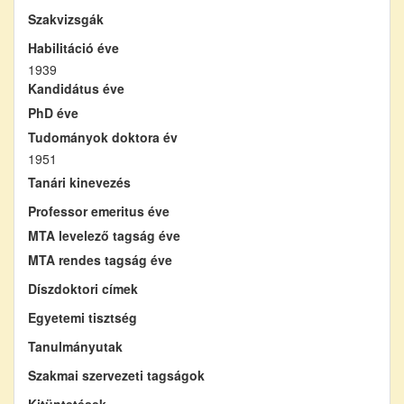
Szakvizsgák
Habilitáció éve
1939
Kandidátus éve
PhD éve
Tudományok doktora év
1951
Tanári kinevezés
Professor emeritus éve
MTA levelező tagság éve
MTA rendes tagság éve
Díszdoktori címek
Egyetemi tisztség
Tanulmányutak
Szakmai szervezeti tagságok
Kitüntetések