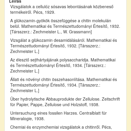
Leírás
Vizsgálatok a cellulóz sósavas lebontásának közbeneső
termékeiről. Pécs, 1929.
A glükozamin-gyökök összefüggése a chitin molekulán
belül. Mathematikai és Természettudományi Értesítő, 1932.
[Társszerz.: Zechmeister L., W. Grassmann]
Vizsgálat a glükozamin desamidálásáról. Mathematikai és
Természettudományi Értesítő, 1932. [Társszerz.:
Zechmeister L.]
Az élesztő sejthártyájának polysaccharidja. Mathematikai
és Természettudományi Értesítő, 1934. [Társszerz.:
Zechmeister L.]
Állati és növényi chitin összehasonlítása. Mathematikai és
Természettudományi Értesítő, 1934. [Társszerz.:
Zechmeister L.]
Über hydrolytische Abbauprodukte der Zellulose. Zeitschrift
für Papier, Pappe, Zellulose und Holzstoff, 1938.
Untersuchung eines fossilen Harzes. Centralblatt für
Mineralogie, 1938.
Chemiai és enzymchemiai vizsgálatok a chitinről. Pécs,