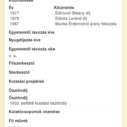
Év
Kitüntetés
1977
Edmund Stiasny-díj
1978
Eötvös Loránd-díj
1987
Munka Érdemrend arany fokozata
Egyetemről távozás éve
Nyugdíjazás éve
Egyetemről távozás oka
n. a.
Főszerkesztő
Szerkesztő
Kutatási projektek
Ösztöndíj
Ösztöndíj
1933. belföldi kutatási ösztöndíj
Kutatócsoportok vezetése
Fő művek