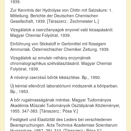
1939.
Zur Kenntnis der Hydrolyse von Chitin mit Salzsäure: 1.
Mitteilung. Berichte der Deutschen Chemischen
Gesellschaft, 1939. [Társszerz.: Zechmeister L.]
Vizsgálatok a cserzőanyagok enyvvel való kicsapásáról.
Magyar Chemiai Folyóirat, 1939.
Einführung von Stickstoff in Gerbmittel mit flüssigem
Ammoniak. Österreichischer Chemiker Zeitung, 1939.
Vizsgálatok az emulsin néhány enzymjének
chromatographikus szétválasztásáról. Magyar Chemiai
Folyóirat, 1939.
A növényi cserzésű bőrök kikészítése. Bp., 1950.
Új kémiai ellenőrző laboratóriumi módszerek a bőriparban.
Bp., 1953.
A bőr rugalmasságának mérése. Magyar Tudományos
Akadémia Műszaki Tudományok Osztályának Közleményei,
1955. 347-383. [Társszerz.: Pósa V.]
Festigkeit und Elastizität des Leders bei verschiedenen
Beanspruchungen. Acta Technica Academiae Scientiarum
Hungaricae, 1957. 291-310. [Társszerz.: Pósa V.]