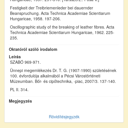
Festigkeit der Treibriemenleder bei dauernder
Beanspruchung. Acta Technica Academiae Scientiarum
Hungaricae, 1958. 197-206.
Oscillographic study of the breaking of leather fibres. Acta
Technica Academiae Scientiarum Hungaricae, 1962. 225-
235.
Oktatóról szóló irodalom
Leírás
SZABÓ 969-971.
Ünnepi megemlékezés Dr. T. G. (1907-1990) születésének
100. évfordulója alkalmából a Pécsi Várostörténeti
Múzeumban. Bőr- és cipőtechnika, -piac, 2007/3. 137-140.
PL II. 314.
Megjegyzés
Rövidítésjegyzék