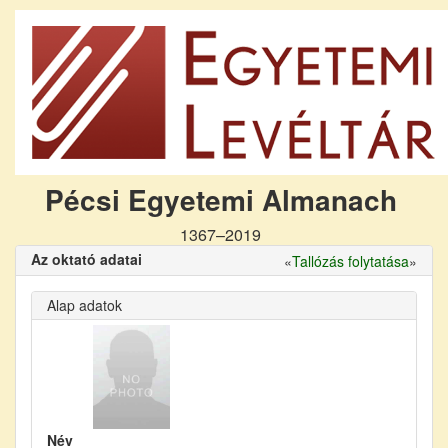
Pécsi Egyetemi Almanach
1367–2019
Az oktató adatai
«
Tallózás folytatása
»
Alap adatok
Név