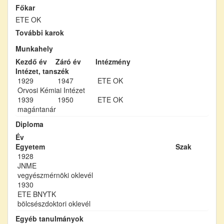
Főkar
ETE OK
További karok
Munkahely
Kezdő év
Záró év
Intézmény
Intézet, tanszék
1929
1947
ETE OK
Orvosi Kémiai Intézet
1939
1950
ETE OK
magántanár
Diploma
Év
Egyetem
Szak
1928
JNME
vegyészmérnöki oklevél
1930
ETE BNYTK
bölcsészdoktori oklevél
Egyéb tanulmányok