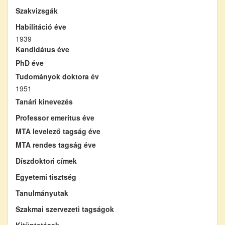
Szakvizsgák
Habilitáció éve
1939
Kandidátus éve
PhD éve
Tudományok doktora év
1951
Tanári kinevezés
Professor emeritus éve
MTA levelező tagság éve
MTA rendes tagság éve
Díszdoktori címek
Egyetemi tisztség
Tanulmányutak
Szakmai szervezeti tagságok
Kitüntetések