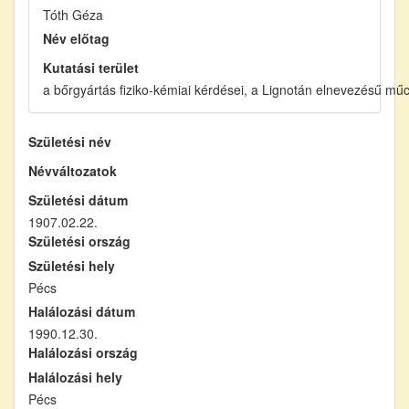
Tóth Géza
Név előtag
Kutatási terület
a bőrgyártás fiziko-kémiai kérdései, a Lignotán elnevezésű mű
Születési név
Névváltozatok
Születési dátum
1907.02.22.
Születési ország
Születési hely
Pécs
Halálozási dátum
1990.12.30.
Halálozási ország
Halálozási hely
Pécs