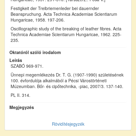
Festigkeit der Treibriemenleder bei dauernder
Beanspruchung. Acta Technica Academiae Scientiarum
Hungaricae, 1958. 197-206.
Oscillographic study of the breaking of leather fibres. Acta
Technica Academiae Scientiarum Hungaricae, 1962. 225-
235.
Oktatóról szóló irodalom
Leírás
SZABÓ 969-971.
Ünnepi megemlékezés Dr. T. G. (1907-1990) születésének
100. évfordulója alkalmából a Pécsi Várostörténeti
Múzeumban. Bőr- és cipőtechnika, -piac, 2007/3. 137-140.
PL II. 314.
Megjegyzés
Rövidítésjegyzék