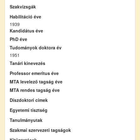
Szakvizsgák
Habilitáció éve
1939
Kandidátus éve
PhD éve
Tudományok doktora év
1951
Tanári kinevezés
Professor emeritus éve
MTA levelező tagság éve
MTA rendes tagság éve
Díszdoktori címek
Egyetemi tisztség
Tanulmányutak
Szakmai szervezeti tagságok
Kitüntetések