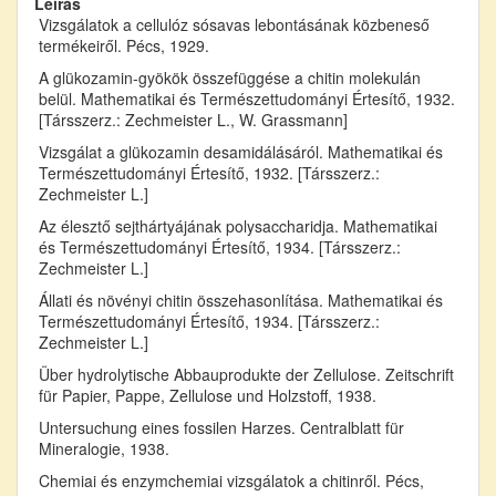
Leírás
Vizsgálatok a cellulóz sósavas lebontásának közbeneső
termékeiről. Pécs, 1929.
A glükozamin-gyökök összefüggése a chitin molekulán
belül. Mathematikai és Természettudományi Értesítő, 1932.
[Társszerz.: Zechmeister L., W. Grassmann]
Vizsgálat a glükozamin desamidálásáról. Mathematikai és
Természettudományi Értesítő, 1932. [Társszerz.:
Zechmeister L.]
Az élesztő sejthártyájának polysaccharidja. Mathematikai
és Természettudományi Értesítő, 1934. [Társszerz.:
Zechmeister L.]
Állati és növényi chitin összehasonlítása. Mathematikai és
Természettudományi Értesítő, 1934. [Társszerz.:
Zechmeister L.]
Über hydrolytische Abbauprodukte der Zellulose. Zeitschrift
für Papier, Pappe, Zellulose und Holzstoff, 1938.
Untersuchung eines fossilen Harzes. Centralblatt für
Mineralogie, 1938.
Chemiai és enzymchemiai vizsgálatok a chitinről. Pécs,