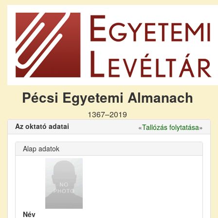
Pécsi Egyetemi Almanach
1367–2019
Az oktató adatai
«
Tallózás folytatása
»
Alap adatok
Név