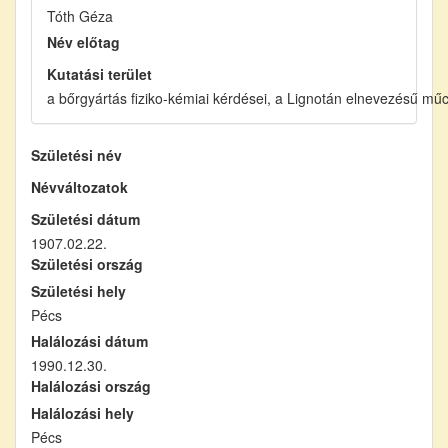
Tóth Géza
Név előtag
Kutatási terület
a bőrgyártás fiziko-kémiai kérdései, a Lignotán elnevezésű mű
Születési név
Névváltozatok
Születési dátum
1907.02.22.
Születési ország
Születési hely
Pécs
Halálozási dátum
1990.12.30.
Halálozási ország
Halálozási hely
Pécs