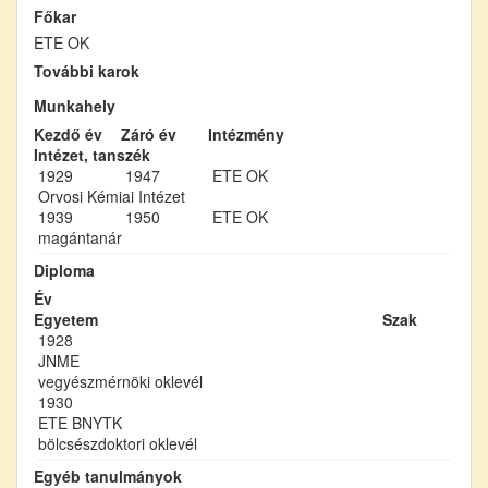
Főkar
ETE OK
További karok
Munkahely
Kezdő év
Záró év
Intézmény
Intézet, tanszék
1929
1947
ETE OK
Orvosi Kémiai Intézet
1939
1950
ETE OK
magántanár
Diploma
Év
Egyetem
Szak
1928
JNME
vegyészmérnöki oklevél
1930
ETE BNYTK
bölcsészdoktori oklevél
Egyéb tanulmányok