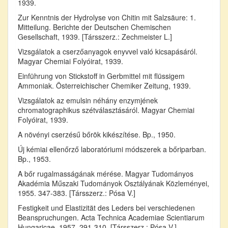
1939.
Zur Kenntnis der Hydrolyse von Chitin mit Salzsäure: 1.
Mitteilung. Berichte der Deutschen Chemischen
Gesellschaft, 1939. [Társszerz.: Zechmeister L.]
Vizsgálatok a cserzőanyagok enyvvel való kicsapásáról.
Magyar Chemiai Folyóirat, 1939.
Einführung von Stickstoff in Gerbmittel mit flüssigem
Ammoniak. Österreichischer Chemiker Zeitung, 1939.
Vizsgálatok az emulsin néhány enzymjének
chromatographikus szétválasztásáról. Magyar Chemiai
Folyóirat, 1939.
A növényi cserzésű bőrök kikészítése. Bp., 1950.
Új kémiai ellenőrző laboratóriumi módszerek a bőriparban.
Bp., 1953.
A bőr rugalmasságának mérése. Magyar Tudományos
Akadémia Műszaki Tudományok Osztályának Közleményei,
1955. 347-383. [Társszerz.: Pósa V.]
Festigkeit und Elastizität des Leders bei verschiedenen
Beanspruchungen. Acta Technica Academiae Scientiarum
Hungaricae, 1957. 291-310. [Társszerz.: Pósa V.]