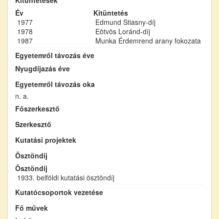
Év
Kitüntetés
1977
Edmund Stiasny-díj
1978
Eötvös Loránd-díj
1987
Munka Érdemrend arany fokozata
Egyetemről távozás éve
Nyugdíjazás éve
Egyetemről távozás oka
n. a.
Főszerkesztő
Szerkesztő
Kutatási projektek
Ösztöndíj
Ösztöndíj
1933. belföldi kutatási ösztöndíj
Kutatócsoportok vezetése
Fő művek