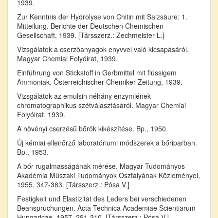
1939.
Zur Kenntnis der Hydrolyse von Chitin mit Salzsäure: 1.
Mitteilung. Berichte der Deutschen Chemischen
Gesellschaft, 1939. [Társszerz.: Zechmeister L.]
Vizsgálatok a cserzőanyagok enyvvel való kicsapásáról.
Magyar Chemiai Folyóirat, 1939.
Einführung von Stickstoff in Gerbmittel mit flüssigem
Ammoniak. Österreichischer Chemiker Zeitung, 1939.
Vizsgálatok az emulsin néhány enzymjének
chromatographikus szétválasztásáról. Magyar Chemiai
Folyóirat, 1939.
A növényi cserzésű bőrök kikészítése. Bp., 1950.
Új kémiai ellenőrző laboratóriumi módszerek a bőriparban.
Bp., 1953.
A bőr rugalmasságának mérése. Magyar Tudományos
Akadémia Műszaki Tudományok Osztályának Közleményei,
1955. 347-383. [Társszerz.: Pósa V.]
Festigkeit und Elastizität des Leders bei verschiedenen
Beanspruchungen. Acta Technica Academiae Scientiarum
Hungaricae, 1957. 291-310. [Társszerz.: Pósa V.]