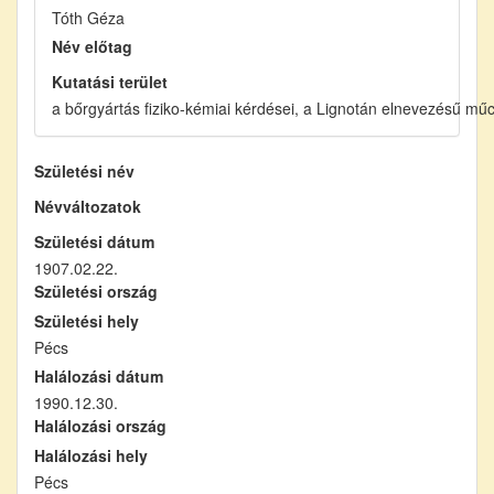
Tóth Géza
Név előtag
Kutatási terület
a bőrgyártás fiziko-kémiai kérdései, a Lignotán elnevezésű mű
Születési név
Névváltozatok
Születési dátum
1907.02.22.
Születési ország
Születési hely
Pécs
Halálozási dátum
1990.12.30.
Halálozási ország
Halálozási hely
Pécs