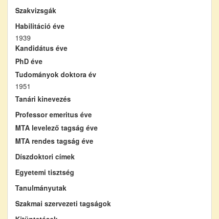
Szakvizsgák
Habilitáció éve
1939
Kandidátus éve
PhD éve
Tudományok doktora év
1951
Tanári kinevezés
Professor emeritus éve
MTA levelező tagság éve
MTA rendes tagság éve
Díszdoktori címek
Egyetemi tisztség
Tanulmányutak
Szakmai szervezeti tagságok
Kitüntetések