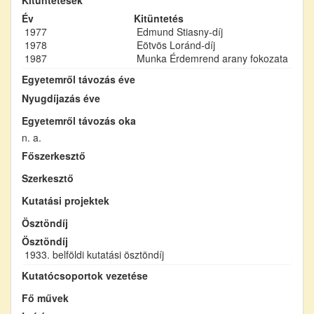
Év
Kitüntetés
1977
Edmund Stiasny-díj
1978
Eötvös Loránd-díj
1987
Munka Érdemrend arany fokozata
Egyetemről távozás éve
Nyugdíjazás éve
Egyetemről távozás oka
n. a.
Főszerkesztő
Szerkesztő
Kutatási projektek
Ösztöndíj
Ösztöndíj
1933. belföldi kutatási ösztöndíj
Kutatócsoportok vezetése
Fő művek