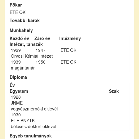
Főkar
ETE OK
További karok
Munkahely
Kezdő év
Záró év
Intézmény
Intézet, tanszék
1929
1947
ETE OK
Orvosi Kémiai Intézet
1939
1950
ETE OK
magántanár
Diploma
Év
Egyetem
Szak
1928
JNME
vegyészmérnöki oklevél
1930
ETE BNYTK
bölcsészdoktori oklevél
Egyéb tanulmányok