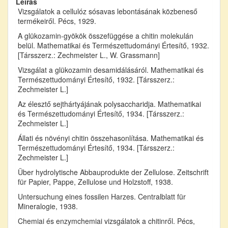
Leírás
Vizsgálatok a cellulóz sósavas lebontásának közbeneső
termékeiről. Pécs, 1929.
A glükozamin-gyökök összefüggése a chitin molekulán
belül. Mathematikai és Természettudományi Értesítő, 1932.
[Társszerz.: Zechmeister L., W. Grassmann]
Vizsgálat a glükozamin desamidálásáról. Mathematikai és
Természettudományi Értesítő, 1932. [Társszerz.:
Zechmeister L.]
Az élesztő sejthártyájának polysaccharidja. Mathematikai
és Természettudományi Értesítő, 1934. [Társszerz.:
Zechmeister L.]
Állati és növényi chitin összehasonlítása. Mathematikai és
Természettudományi Értesítő, 1934. [Társszerz.:
Zechmeister L.]
Über hydrolytische Abbauprodukte der Zellulose. Zeitschrift
für Papier, Pappe, Zellulose und Holzstoff, 1938.
Untersuchung eines fossilen Harzes. Centralblatt für
Mineralogie, 1938.
Chemiai és enzymchemiai vizsgálatok a chitinről. Pécs,