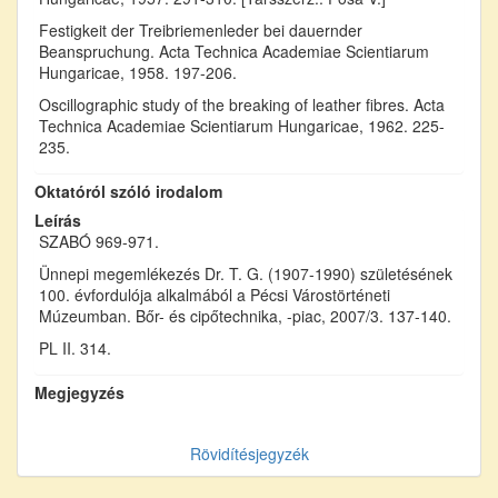
Festigkeit der Treibriemenleder bei dauernder
Beanspruchung. Acta Technica Academiae Scientiarum
Hungaricae, 1958. 197-206.
Oscillographic study of the breaking of leather fibres. Acta
Technica Academiae Scientiarum Hungaricae, 1962. 225-
235.
Oktatóról szóló irodalom
Leírás
SZABÓ 969-971.
Ünnepi megemlékezés Dr. T. G. (1907-1990) születésének
100. évfordulója alkalmából a Pécsi Várostörténeti
Múzeumban. Bőr- és cipőtechnika, -piac, 2007/3. 137-140.
PL II. 314.
Megjegyzés
Rövidítésjegyzék