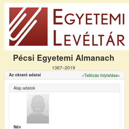
Pécsi Egyetemi Almanach
1367–2019
Az oktató adatai
«
Tallózás folytatása
»
Alap adatok
Név