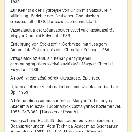
1939.
Zur Kenntnis der Hydrolyse von Chitin mit Salzsäure: 1.
Mitteilung. Berichte der Deutschen Chemischen
Gesellschaft, 1939. [Társszerz.: Zechmeister L.]
Vizsgálatok a cserzőanyagok enyvvel való kicsapásáról.
Magyar Chemiai Folyóirat, 1939.
Einführung von Stickstoff in Gerbmittel mit flüssigem
Ammoniak. Österreichischer Chemiker Zeitung, 1939.
Vizsgálatok az emulsin néhány enzymjének
chromatographikus szétválasztásáról. Magyar Chemiai
Folyóirat, 1939.
A növényi cserzésű bőrök kikészítése. Bp., 1950.
Új kémiai ellenőrző laboratóriumi módszerek a bőriparban.
Bp., 1953.
A bőr rugalmasságának mérése. Magyar Tudományos
Akadémia Műszaki Tudományok Osztályának Közleményei,
1955. 347-383. [Társszerz.: Pósa V.]
Festigkeit und Elastizität des Leders bei verschiedenen
Beanspruchungen. Acta Technica Academiae Scientiarum
Hungaricae, 1957. 291-310. [Társszerz.: Pósa V.]