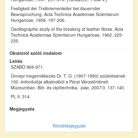
Festigkeit der Treibriemenleder bei dauernder
Beanspruchung. Acta Technica Academiae Scientiarum
Hungaricae, 1958. 197-206.
Oscillographic study of the breaking of leather fibres. Acta
Technica Academiae Scientiarum Hungaricae, 1962. 225-
235.
Oktatóról szóló irodalom
Leírás
SZABÓ 969-971.
Ünnepi megemlékezés Dr. T. G. (1907-1990) születésének
100. évfordulója alkalmából a Pécsi Várostörténeti
Múzeumban. Bőr- és cipőtechnika, -piac, 2007/3. 137-140.
PL II. 314.
Megjegyzés
Rövidítésjegyzék