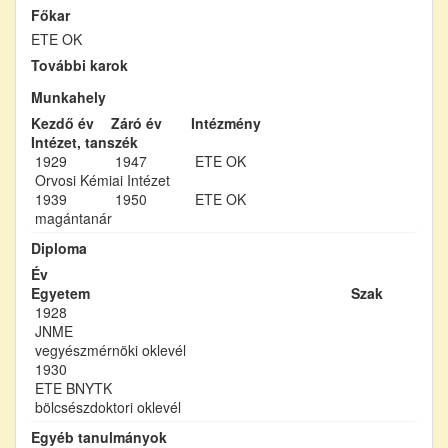
Főkar
ETE OK
További karok
Munkahely
Kezdő év
Záró év
Intézmény
Intézet, tanszék
1929
1947
ETE OK
Orvosi Kémiai Intézet
1939
1950
ETE OK
magántanár
Diploma
Év
Egyetem
Szak
1928
JNME
vegyészmérnöki oklevél
1930
ETE BNYTK
bölcsészdoktori oklevél
Egyéb tanulmányok