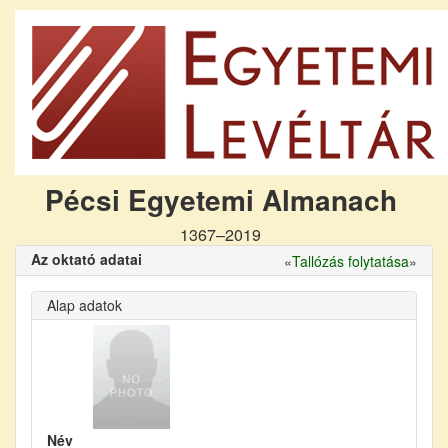
Pécsi Egyetemi Almanach
1367–2019
Az oktató adatai
«
Tallózás folytatása
»
Alap adatok
Név