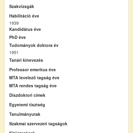
Szakvizsgák
Habilitáció éve
1939
Kandidátus éve
PhD éve
Tudományok doktora év
1951
Tanári kinevezés
Professor emeritus éve
MTA levelező tagság éve
MTA rendes tagság éve
Díszdoktori címek
Egyetemi tisztség
Tanulmányutak
Szakmai szervezeti tagságok
Kitüntetések