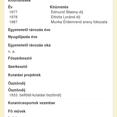
Év
Kitüntetés
1977
Edmund Stiasny-díj
1978
Eötvös Loránd-díj
1987
Munka Érdemrend arany fokozata
Egyetemről távozás éve
Nyugdíjazás éve
Egyetemről távozás oka
n. a.
Főszerkesztő
Szerkesztő
Kutatási projektek
Ösztöndíj
Ösztöndíj
1933. belföldi kutatási ösztöndíj
Kutatócsoportok vezetése
Fő művek