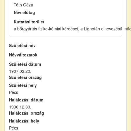
Tóth Géza
Név előtag
Kutatási terület
a bőrgyártás fiziko-kémiai kérdései, a Lignotán elnevezésű mű
Születési név
Névváltozatok
Születési dátum
1907.02.22.
Születési ország
Születési hely
Pécs
Halálozási dátum
1990.12.30.
Halálozási ország
Halálozási hely
Pécs