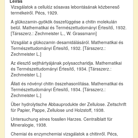
Leírás
Vizsgálatok a cellulóz sósavas lebontásának közbeneső
termékeiről. Pécs, 1929.
A glükozamin-gyökök összefüggése a chitin molekulán
belül. Mathematikai és Természettudományi Értesítő, 1932.
[Társszerz.: Zechmeister L., W. Grassmann]
Vizsgálat a glükozamin desamidálásáról. Mathematikai és
Természettudományi Értesítő, 1932. [Társszerz.:
Zechmeister L.]
Az élesztő sejthártyájának polysaccharidja. Mathematikai
és Természettudományi Értesítő, 1934. [Társszerz.:
Zechmeister L.]
Állati és növényi chitin összehasonlítása. Mathematikai és
Természettudományi Értesítő, 1934. [Társszerz.:
Zechmeister L.]
Über hydrolytische Abbauprodukte der Zellulose. Zeitschrift
für Papier, Pappe, Zellulose und Holzstoff, 1938.
Untersuchung eines fossilen Harzes. Centralblatt für
Mineralogie, 1938.
Chemiai és enzymchemiai vizsgálatok a chitinről. Pécs,