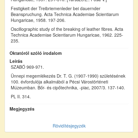
Festigkeit der Treibriemenleder bei dauernder
Beanspruchung. Acta Technica Academiae Scientiarum
Hungaricae, 1958. 197-206.
Oscillographic study of the breaking of leather fibres. Acta
Technica Academiae Scientiarum Hungaricae, 1962. 225-
235.
Oktatóról szóló irodalom
Leírás
SZABÓ 969-971.
Ünnepi megemlékezés Dr. T. G. (1907-1990) születésének
100. évfordulója alkalmából a Pécsi Várostörténeti
Múzeumban. Bőr- és cipőtechnika, -piac, 2007/3. 137-140.
PL II. 314.
Megjegyzés
Rövidítésjegyzék