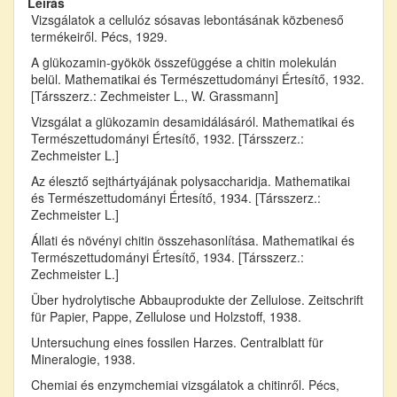
Leírás
Vizsgálatok a cellulóz sósavas lebontásának közbeneső
termékeiről. Pécs, 1929.
A glükozamin-gyökök összefüggése a chitin molekulán
belül. Mathematikai és Természettudományi Értesítő, 1932.
[Társszerz.: Zechmeister L., W. Grassmann]
Vizsgálat a glükozamin desamidálásáról. Mathematikai és
Természettudományi Értesítő, 1932. [Társszerz.:
Zechmeister L.]
Az élesztő sejthártyájának polysaccharidja. Mathematikai
és Természettudományi Értesítő, 1934. [Társszerz.:
Zechmeister L.]
Állati és növényi chitin összehasonlítása. Mathematikai és
Természettudományi Értesítő, 1934. [Társszerz.:
Zechmeister L.]
Über hydrolytische Abbauprodukte der Zellulose. Zeitschrift
für Papier, Pappe, Zellulose und Holzstoff, 1938.
Untersuchung eines fossilen Harzes. Centralblatt für
Mineralogie, 1938.
Chemiai és enzymchemiai vizsgálatok a chitinről. Pécs,