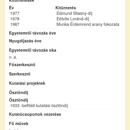
Év
Kitüntetés
1977
Edmund Stiasny-díj
1978
Eötvös Loránd-díj
1987
Munka Érdemrend arany fokozata
Egyetemről távozás éve
Nyugdíjazás éve
Egyetemről távozás oka
n. a.
Főszerkesztő
Szerkesztő
Kutatási projektek
Ösztöndíj
Ösztöndíj
1933. belföldi kutatási ösztöndíj
Kutatócsoportok vezetése
Fő művek