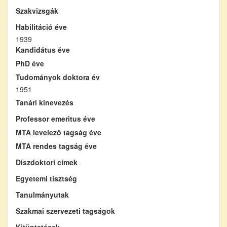
Szakvizsgák
Habilitáció éve
1939
Kandidátus éve
PhD éve
Tudományok doktora év
1951
Tanári kinevezés
Professor emeritus éve
MTA levelező tagság éve
MTA rendes tagság éve
Díszdoktori címek
Egyetemi tisztség
Tanulmányutak
Szakmai szervezeti tagságok
Kitüntetések