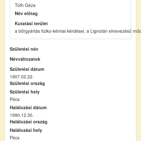
Tóth Géza
Név előtag
Kutatási terület
a bőrgyártás fiziko-kémiai kérdései, a Lignotán elnevezésű mű
Születési név
Névváltozatok
Születési dátum
1907.02.22.
Születési ország
Születési hely
Pécs
Halálozási dátum
1990.12.30.
Halálozási ország
Halálozási hely
Pécs