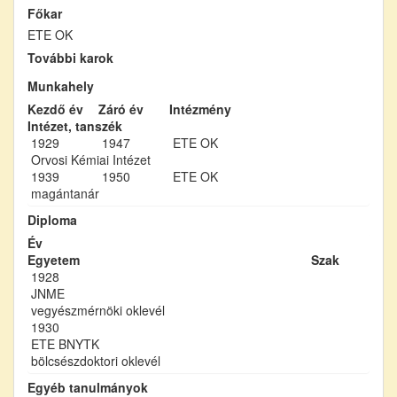
Főkar
ETE OK
További karok
Munkahely
Kezdő év
Záró év
Intézmény
Intézet, tanszék
1929
1947
ETE OK
Orvosi Kémiai Intézet
1939
1950
ETE OK
magántanár
Diploma
Év
Egyetem
Szak
1928
JNME
vegyészmérnöki oklevél
1930
ETE BNYTK
bölcsészdoktori oklevél
Egyéb tanulmányok