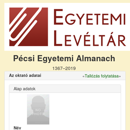
Pécsi Egyetemi Almanach
1367–2019
Az oktató adatai
«
Tallózás folytatása
»
Alap adatok
Név