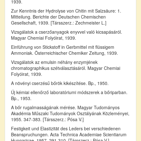
1939.
Zur Kenntnis der Hydrolyse von Chitin mit Salzsäure: 1.
Mitteilung. Berichte der Deutschen Chemischen
Gesellschaft, 1939. [Társszerz.: Zechmeister L.]
Vizsgálatok a cserzőanyagok enyvvel való kicsapásáról.
Magyar Chemiai Folyóirat, 1939.
Einführung von Stickstoff in Gerbmittel mit flüssigem
Ammoniak. Österreichischer Chemiker Zeitung, 1939.
Vizsgálatok az emulsin néhány enzymjének
chromatographikus szétválasztásáról. Magyar Chemiai
Folyóirat, 1939.
A növényi cserzésű bőrök kikészítése. Bp., 1950.
Új kémiai ellenőrző laboratóriumi módszerek a bőriparban.
Bp., 1953.
A bőr rugalmasságának mérése. Magyar Tudományos
Akadémia Műszaki Tudományok Osztályának Közleményei,
1955. 347-383. [Társszerz.: Pósa V.]
Festigkeit und Elastizität des Leders bei verschiedenen
Beanspruchungen. Acta Technica Academiae Scientiarum
Hungaricae, 1957. 291-310. [Társszerz.: Pósa V.]