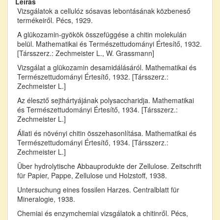
Leírás
Vizsgálatok a cellulóz sósavas lebontásának közbeneső
termékeiről. Pécs, 1929.
A glükozamin-gyökök összefüggése a chitin molekulán
belül. Mathematikai és Természettudományi Értesítő, 1932.
[Társszerz.: Zechmeister L., W. Grassmann]
Vizsgálat a glükozamin desamidálásáról. Mathematikai és
Természettudományi Értesítő, 1932. [Társszerz.:
Zechmeister L.]
Az élesztő sejthártyájának polysaccharidja. Mathematikai
és Természettudományi Értesítő, 1934. [Társszerz.:
Zechmeister L.]
Állati és növényi chitin összehasonlítása. Mathematikai és
Természettudományi Értesítő, 1934. [Társszerz.:
Zechmeister L.]
Über hydrolytische Abbauprodukte der Zellulose. Zeitschrift
für Papier, Pappe, Zellulose und Holzstoff, 1938.
Untersuchung eines fossilen Harzes. Centralblatt für
Mineralogie, 1938.
Chemiai és enzymchemiai vizsgálatok a chitinről. Pécs,