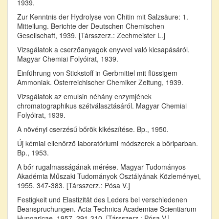
1939.
Zur Kenntnis der Hydrolyse von Chitin mit Salzsäure: 1.
Mitteilung. Berichte der Deutschen Chemischen
Gesellschaft, 1939. [Társszerz.: Zechmeister L.]
Vizsgálatok a cserzőanyagok enyvvel való kicsapásáról.
Magyar Chemiai Folyóirat, 1939.
Einführung von Stickstoff in Gerbmittel mit flüssigem
Ammoniak. Österreichischer Chemiker Zeitung, 1939.
Vizsgálatok az emulsin néhány enzymjének
chromatographikus szétválasztásáról. Magyar Chemiai
Folyóirat, 1939.
A növényi cserzésű bőrök kikészítése. Bp., 1950.
Új kémiai ellenőrző laboratóriumi módszerek a bőriparban.
Bp., 1953.
A bőr rugalmasságának mérése. Magyar Tudományos
Akadémia Műszaki Tudományok Osztályának Közleményei,
1955. 347-383. [Társszerz.: Pósa V.]
Festigkeit und Elastizität des Leders bei verschiedenen
Beanspruchungen. Acta Technica Academiae Scientiarum
Hungaricae, 1957. 291-310. [Társszerz.: Pósa V.]