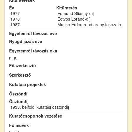
Év
Kitüntetés
1977
Edmund Stiasny-díj
1978
Eötvös Loránd-díj
1987
Munka Érdemrend arany fokozata
Egyetemről távozás éve
Nyugdíjazás éve
Egyetemről távozás oka
n. a.
Főszerkesztő
Szerkesztő
Kutatási projektek
Ösztöndíj
Ösztöndíj
1933. belföldi kutatási ösztöndíj
Kutatócsoportok vezetése
Fő művek