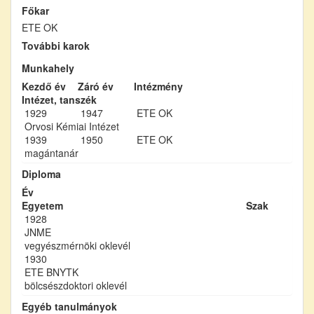
Főkar
ETE OK
További karok
Munkahely
Kezdő év
Záró év
Intézmény
Intézet, tanszék
1929
1947
ETE OK
Orvosi Kémiai Intézet
1939
1950
ETE OK
magántanár
Diploma
Év
Egyetem
Szak
1928
JNME
vegyészmérnöki oklevél
1930
ETE BNYTK
bölcsészdoktori oklevél
Egyéb tanulmányok