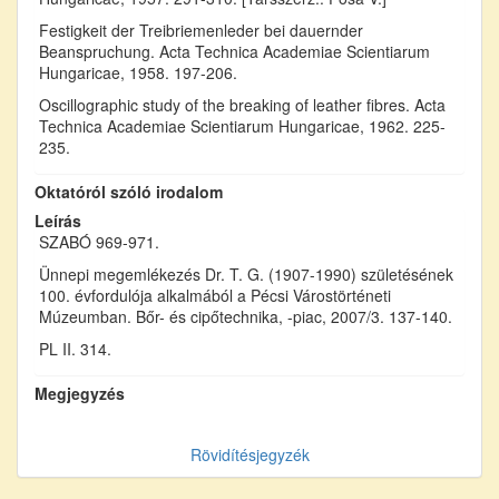
Festigkeit der Treibriemenleder bei dauernder
Beanspruchung. Acta Technica Academiae Scientiarum
Hungaricae, 1958. 197-206.
Oscillographic study of the breaking of leather fibres. Acta
Technica Academiae Scientiarum Hungaricae, 1962. 225-
235.
Oktatóról szóló irodalom
Leírás
SZABÓ 969-971.
Ünnepi megemlékezés Dr. T. G. (1907-1990) születésének
100. évfordulója alkalmából a Pécsi Várostörténeti
Múzeumban. Bőr- és cipőtechnika, -piac, 2007/3. 137-140.
PL II. 314.
Megjegyzés
Rövidítésjegyzék