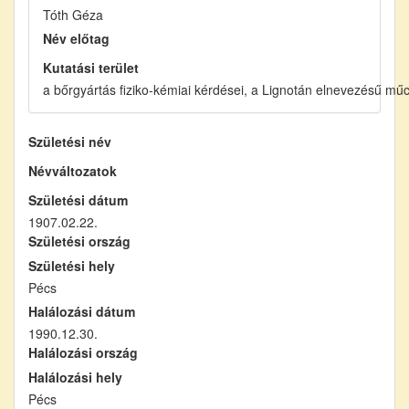
Tóth Géza
Név előtag
Kutatási terület
a bőrgyártás fiziko-kémiai kérdései, a Lignotán elnevezésű mű
Születési név
Névváltozatok
Születési dátum
1907.02.22.
Születési ország
Születési hely
Pécs
Halálozási dátum
1990.12.30.
Halálozási ország
Halálozási hely
Pécs