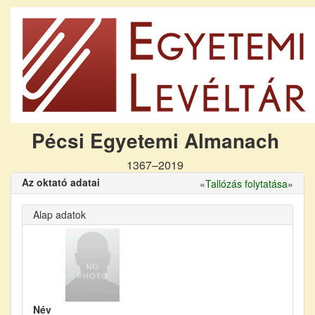
Pécsi Egyetemi Almanach
1367–2019
Az oktató adatai
«
Tallózás folytatása
»
Alap adatok
Név