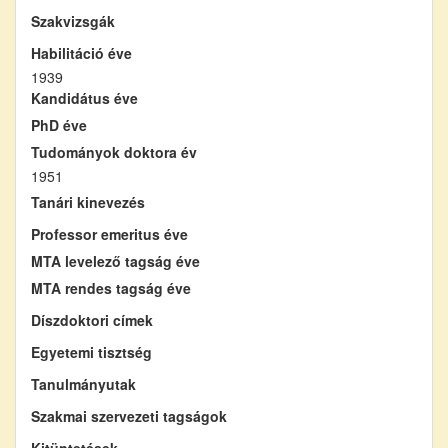
Szakvizsgák
Habilitáció éve
1939
Kandidátus éve
PhD éve
Tudományok doktora év
1951
Tanári kinevezés
Professor emeritus éve
MTA levelező tagság éve
MTA rendes tagság éve
Díszdoktori címek
Egyetemi tisztség
Tanulmányutak
Szakmai szervezeti tagságok
Kitüntetések