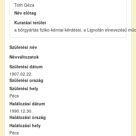
Tóth Géza
Név előtag
Kutatási terület
a bőrgyártás fiziko-kémiai kérdései, a Lignotán elnevezésű mű
Születési név
Névváltozatok
Születési dátum
1907.02.22.
Születési ország
Születési hely
Pécs
Halálozási dátum
1990.12.30.
Halálozási ország
Halálozási hely
Pécs