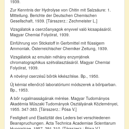
1939.
Zur Kenntnis der Hydrolyse von Chitin mit Salzsäure: 1.
Mitteilung. Berichte der Deutschen Chemischen
Gesellschaft, 1939. [Társszerz.: Zechmeister L.]
Vizsgálatok a cserzőanyagok enyvvel való kicsapásáról.
Magyar Chemiai Folyóirat, 1939.
Einführung von Stickstoff in Gerbmittel mit flüssigem
Ammoniak. Österreichischer Chemiker Zeitung, 1939.
Vizsgálatok az emulsin néhány enzymjének
chromatographikus szétválasztásáról. Magyar Chemiai
Folyóirat, 1939.
A növényi cserzésű bőrök kikészítése. Bp., 1950.
Új kémiai ellenőrző laboratóriumi módszerek a bőriparban.
Bp., 1953.
A bőr rugalmasságának mérése. Magyar Tudományos
Akadémia Műszaki Tudományok Osztályának Közleményei,
1955. 347-383. [Társszerz.: Pósa V.]
Festigkeit und Elastizität des Leders bei verschiedenen
Beanspruchungen. Acta Technica Academiae Scientiarum
Hungaricae, 1957. 291-310. [Társszerz.: Pósa V.]