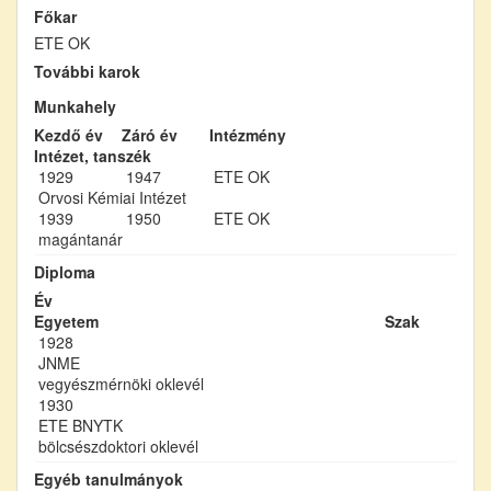
Főkar
ETE OK
További karok
Munkahely
Kezdő év
Záró év
Intézmény
Intézet, tanszék
1929
1947
ETE OK
Orvosi Kémiai Intézet
1939
1950
ETE OK
magántanár
Diploma
Év
Egyetem
Szak
1928
JNME
vegyészmérnöki oklevél
1930
ETE BNYTK
bölcsészdoktori oklevél
Egyéb tanulmányok