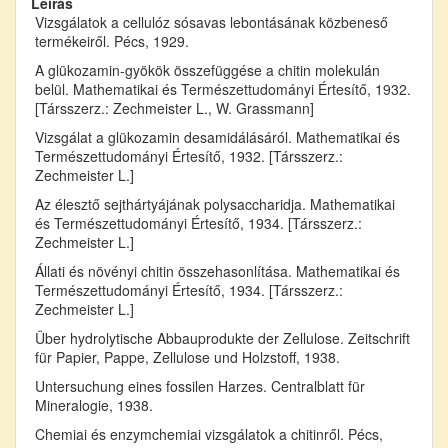
Leírás
Vizsgálatok a cellulóz sósavas lebontásának közbeneső
termékeiről. Pécs, 1929.
A glükozamin-gyökök összefüggése a chitin molekulán
belül. Mathematikai és Természettudományi Értesítő, 1932.
[Társszerz.: Zechmeister L., W. Grassmann]
Vizsgálat a glükozamin desamidálásáról. Mathematikai és
Természettudományi Értesítő, 1932. [Társszerz.:
Zechmeister L.]
Az élesztő sejthártyájának polysaccharidja. Mathematikai
és Természettudományi Értesítő, 1934. [Társszerz.:
Zechmeister L.]
Állati és növényi chitin összehasonlítása. Mathematikai és
Természettudományi Értesítő, 1934. [Társszerz.:
Zechmeister L.]
Über hydrolytische Abbauprodukte der Zellulose. Zeitschrift
für Papier, Pappe, Zellulose und Holzstoff, 1938.
Untersuchung eines fossilen Harzes. Centralblatt für
Mineralogie, 1938.
Chemiai és enzymchemiai vizsgálatok a chitinről. Pécs,