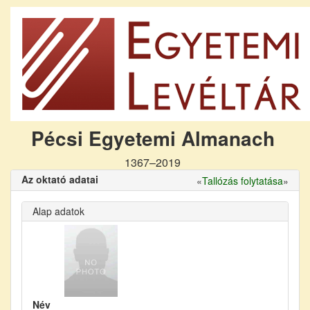
Pécsi Egyetemi Almanach
1367–2019
Az oktató adatai
«
Tallózás folytatása
»
Alap adatok
Név