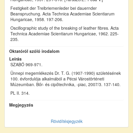
Festigkeit der Treibriemenleder bei dauernder
Beanspruchung. Acta Technica Academiae Scientiarum
Hungaricae, 1958. 197-206.
Oscillographic study of the breaking of leather fibres. Acta
Technica Academiae Scientiarum Hungaricae, 1962. 225-
235.
Oktatóról szóló irodalom
Leírás
SZABÓ 969-971.
Ünnepi megemlékezés Dr. T. G. (1907-1990) születésének
100. évfordulója alkalmából a Pécsi Várostörténeti
Múzeumban. Bőr- és cipőtechnika, -piac, 2007/3. 137-140.
PL II. 314.
Megjegyzés
Rövidítésjegyzék