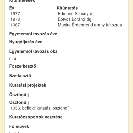
Év
Kitüntetés
1977
Edmund Stiasny-díj
1978
Eötvös Loránd-díj
1987
Munka Érdemrend arany fokozata
Egyetemről távozás éve
Nyugdíjazás éve
Egyetemről távozás oka
n. a.
Főszerkesztő
Szerkesztő
Kutatási projektek
Ösztöndíj
Ösztöndíj
1933. belföldi kutatási ösztöndíj
Kutatócsoportok vezetése
Fő művek