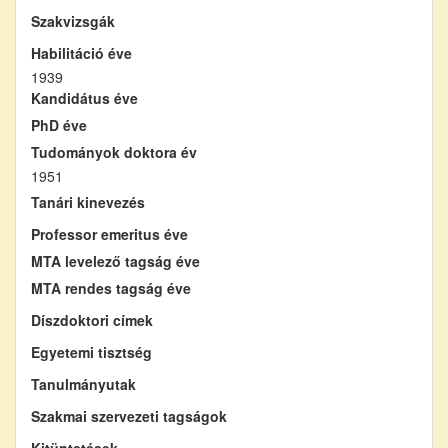
Szakvizsgák
Habilitáció éve
1939
Kandidátus éve
PhD éve
Tudományok doktora év
1951
Tanári kinevezés
Professor emeritus éve
MTA levelező tagság éve
MTA rendes tagság éve
Díszdoktori címek
Egyetemi tisztség
Tanulmányutak
Szakmai szervezeti tagságok
Kitüntetések