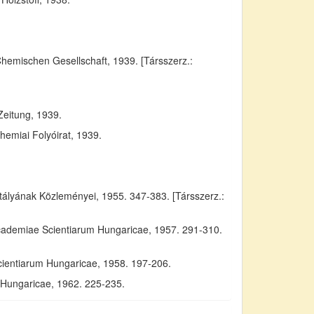
Chemischen Gesellschaft, 1939. [Társszerz.:
Zeitung, 1939.
emiai Folyóirat, 1939.
yának Közleményei, 1955. 347-383. [Társszerz.:
Academiae Scientiarum Hungaricae, 1957. 291-310.
cientiarum Hungaricae, 1958. 197-206.
m Hungaricae, 1962. 225-235.