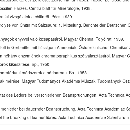
ssilen Harzes. Centralblatt für Mineralogie, 1938.
ai vizsgálatok a chitinről. Pécs, 1939.
olyse von Chitin mit Salzsäure: 1. Mitteilung. Berichte der Deutschen 
anyagok enyvvel való kicsapásáról. Magyar Chemiai Folyóirat, 1939.
toff in Gerbmittel mit flüssigem Ammoniak. Österreichischer Chemiker 
in néhány enzymjének chromatographikus szétválasztásáról. Magyar Ch
rök kikészítése. Bp., 1950.
aboratóriumi módszerek a bőriparban. Bp., 1953.
ak mérése. Magyar Tudományos Akadémia Műszaki Tudományok Osztál
izität des Leders bei verschiedenen Beanspruchungen. Acta Technica 
riemenleder bei dauernder Beanspruchung. Acta Technica Academiae S
of the breaking of leather fibres. Acta Technica Academiae Scientiaru