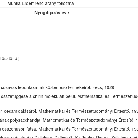
Munka Érdemrend arany fokozata
Nyugdíjazás éve
i ösztöndíj
óz sósavas lebontásának közbeneső termékeiről. Pécs, 1929.
összefüggése a chitin molekulán belül. Mathematikai és Természettudom
in desamidálásáról. Mathematikai és Természettudományi Értesítő, 1932
jának polysaccharidja. Mathematikai és Természettudományi Értesítő, 1
tin összehasonlítása. Mathematikai és Természettudományi Értesítő, 193
bauprodukte der Zellulose. Zeitschrift für Papier, Pappe, Zellulose und 