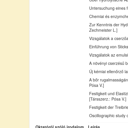
Untersuchung eines fo
Chemiai és enzymchemi
Zur Kenntnis der Hydr
Zechmeister L.]
Vizsgálatok a cserző
Einführung von Sticks
Vizsgálatok az emuls
A növényi cserzésű bő
Új kémiai ellenőrző l
A bőr rugalmasságán
Pósa V.]
Festigkeit und Elast
[Társszerz.: Pósa V.]
Festigkeit der Treib
Oscillographic study 
Oktatóról szóló irodalom
Leírás