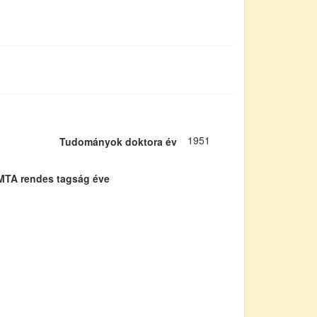
1951
Tudományok doktora év
MTA rendes tagság éve