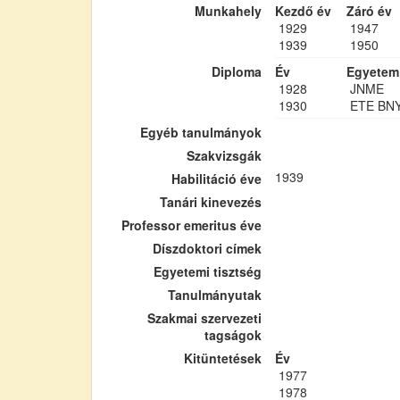
Munkahely
Kezdő év
Záró év
1929
1947
1939
1950
Diploma
Év
Egyetem
1928
JNME
1930
ETE BN
Egyéb tanulmányok
Szakvizsgák
1939
Habilitáció éve
Tanári kinevezés
Professor emeritus éve
Díszdoktori címek
Egyetemi tisztség
Tanulmányutak
Szakmai szervezeti
tagságok
Kitüntetések
Év
1977
1978