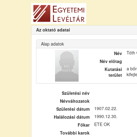
Az oktató adatai
Alap adatok
Tóth
Név
Név előtag
a bőr
Kutatási
kifej
terület
Születési név
Névváltozatok
1907.02.22.
Születési dátum
1990.12.30.
Halálozási dátum
ETE OK
Főkar
További karok