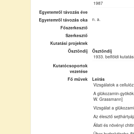
1987
Egyetemről távozás éve
n. a.
Egyetemről távozás oka
Főszerkesztő
Szerkesztő
Kutatási projektek
Ösztöndíj
Ösztöndíj
1933. belföldi kutatás
Kutatócsoportok
vezetése
Fő művek
Leírás
Vizsgálatok a cellul
A glükozamin-gyökök 
W. Grassmann]
Vizsgálat a glükozam
Az élesztő sejthártyá
Állati és növényi chi
Über hydrolytische Ab