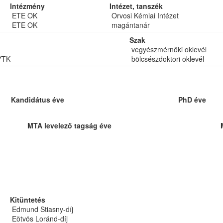
Intézmény
Intézet, tanszék
ETE OK
Orvosi Kémiai Intézet
ETE OK
magántanár
Szak
vegyészmérnöki oklevél
YTK
bölcsészdoktori oklevél
Kandidátus éve
PhD éve
MTA levelező tagság éve
Kitüntetés
Edmund Stiasny-díj
Eötvös Loránd-díj