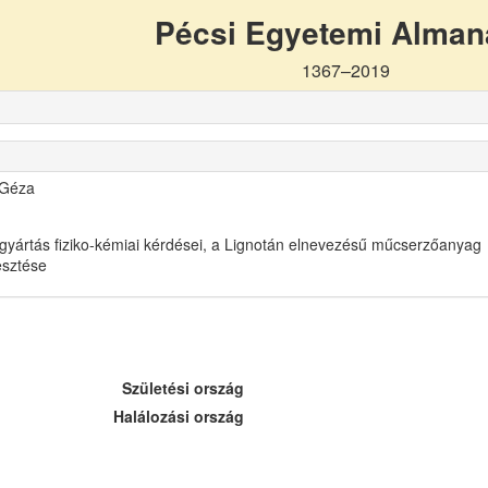
Pécsi Egyetemi Alma
1367–2019
 Géza
gyártás fiziko-kémiai kérdései, a Lignotán elnevezésű műcserzőanyag
lesztése
Születési ország
Halálozási ország