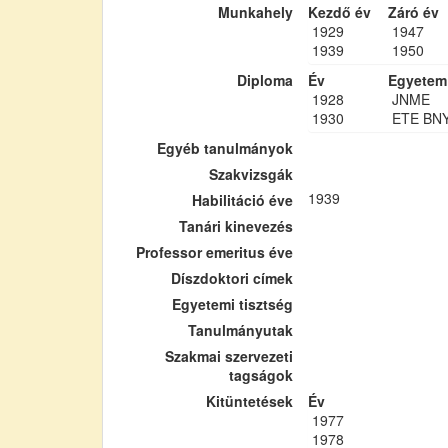
Munkahely
Kezdő év
Záró év
1929
1947
1939
1950
Diploma
Év
Egyetem
1928
JNME
1930
ETE BN
Egyéb tanulmányok
Szakvizsgák
1939
Habilitáció éve
Tanári kinevezés
Professor emeritus éve
Díszdoktori címek
Egyetemi tisztség
Tanulmányutak
Szakmai szervezeti
tagságok
Kitüntetések
Év
1977
1978