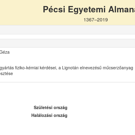
Pécsi Egyetemi Alma
1367–2019
 Géza
gyártás fiziko-kémiai kérdései, a Lignotán elnevezésű műcserzőanyag
lesztése
Születési ország
Halálozási ország