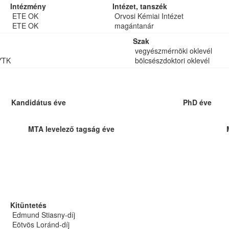
Intézmény
Intézet, tanszék
ETE OK
Orvosi Kémiai Intézet
ETE OK
magántanár
Szak
vegyészmérnöki oklevél
YTK
bölcsészdoktori oklevél
Kandidátus éve
PhD éve
MTA levelező tagság éve
Kitüntetés
Edmund Stiasny-díj
Eötvös Loránd-díj