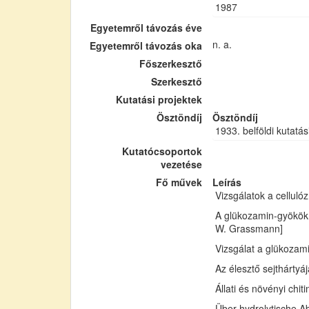
1987
Egyetemről távozás éve
n. a.
Egyetemről távozás oka
Főszerkesztő
Szerkesztő
Kutatási projektek
Ösztöndíj
Ösztöndíj
1933. belföldi kutatás
Kutatócsoportok
vezetése
Fő művek
Leírás
Vizsgálatok a cellul
A glükozamin-gyökök 
W. Grassmann]
Vizsgálat a glükozam
Az élesztő sejthártyá
Állati és növényi chi
Über hydrolytische Ab