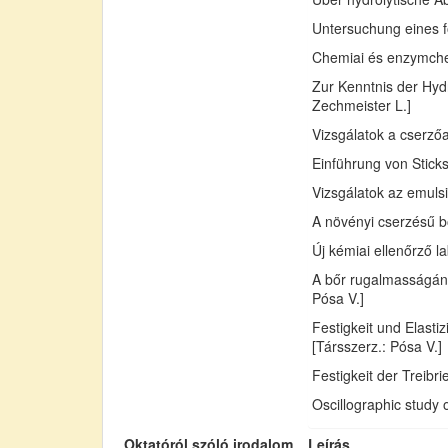
Untersuchung eines fo
Chemiai és enzymchemi
Zur Kenntnis der Hydr
Zechmeister L.]
Vizsgálatok a cserző
Einführung von Sticks
Vizsgálatok az emuls
A növényi cserzésű bő
Új kémiai ellenőrző l
A bőr rugalmasságán
Pósa V.]
Festigkeit und Elast
[Társszerz.: Pósa V.]
Festigkeit der Treib
Oscillographic study 
Oktatóról szóló irodalom
Leírás