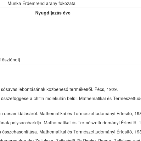
Munka Érdemrend arany fokozata
Nyugdíjazás éve
i ösztöndíj
óz sósavas lebontásának közbeneső termékeiről. Pécs, 1929.
összefüggése a chitin molekulán belül. Mathematikai és Természettudom
in desamidálásáról. Mathematikai és Természettudományi Értesítő, 1932
jának polysaccharidja. Mathematikai és Természettudományi Értesítő, 1
tin összehasonlítása. Mathematikai és Természettudományi Értesítő, 193
bauprodukte der Zellulose. Zeitschrift für Papier, Pappe, Zellulose und 