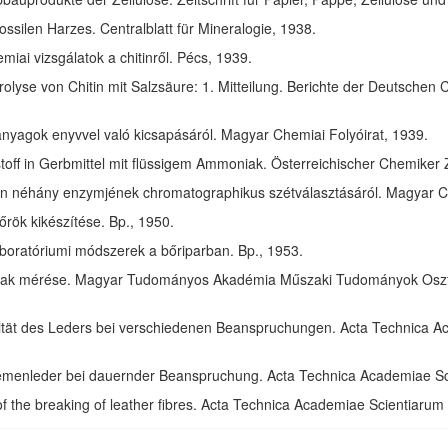
ssilen Harzes. Centralblatt für Mineralogie, 1938.
ai vizsgálatok a chitinről. Pécs, 1939.
olyse von Chitin mit Salzsäure: 1. Mitteilung. Berichte der Deutschen 
anyagok enyvvel való kicsapásáról. Magyar Chemiai Folyóirat, 1939.
toff in Gerbmittel mit flüssigem Ammoniak. Österreichischer Chemiker 
in néhány enzymjének chromatographikus szétválasztásáról. Magyar Ch
rök kikészítése. Bp., 1950.
aboratóriumi módszerek a bőriparban. Bp., 1953.
ak mérése. Magyar Tudományos Akadémia Műszaki Tudományok Osztál
izität des Leders bei verschiedenen Beanspruchungen. Acta Technica 
riemenleder bei dauernder Beanspruchung. Acta Technica Academiae S
of the breaking of leather fibres. Acta Technica Academiae Scientiaru