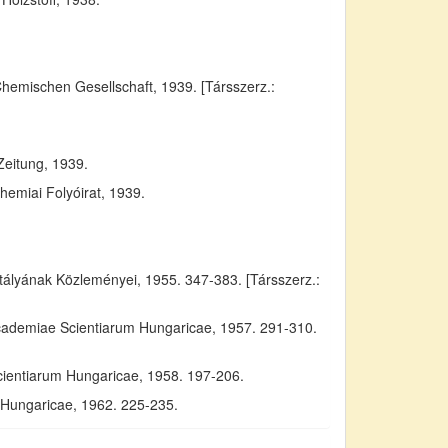
Chemischen Gesellschaft, 1939. [Társszerz.:
Zeitung, 1939.
emiai Folyóirat, 1939.
yának Közleményei, 1955. 347-383. [Társszerz.:
Academiae Scientiarum Hungaricae, 1957. 291-310.
cientiarum Hungaricae, 1958. 197-206.
m Hungaricae, 1962. 225-235.