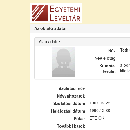
Az oktató adatai
Alap adatok
Tóth
Név
Név előtag
a bőr
Kutatási
kifej
terület
Születési név
Névváltozatok
1907.02.22.
Születési dátum
1990.12.30.
Halálozási dátum
ETE OK
Főkar
További karok