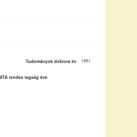
1951
Tudományok doktora év
MTA rendes tagság éve