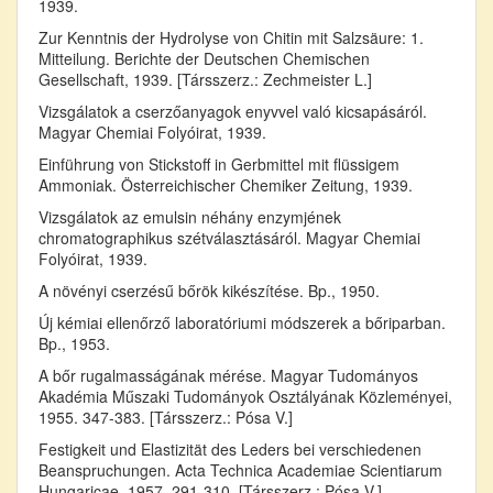
1939.
Zur Kenntnis der Hydrolyse von Chitin mit Salzsäure: 1.
Mitteilung. Berichte der Deutschen Chemischen
Gesellschaft, 1939. [Társszerz.: Zechmeister L.]
Vizsgálatok a cserzőanyagok enyvvel való kicsapásáról.
Magyar Chemiai Folyóirat, 1939.
Einführung von Stickstoff in Gerbmittel mit flüssigem
Ammoniak. Österreichischer Chemiker Zeitung, 1939.
Vizsgálatok az emulsin néhány enzymjének
chromatographikus szétválasztásáról. Magyar Chemiai
Folyóirat, 1939.
A növényi cserzésű bőrök kikészítése. Bp., 1950.
Új kémiai ellenőrző laboratóriumi módszerek a bőriparban.
Bp., 1953.
A bőr rugalmasságának mérése. Magyar Tudományos
Akadémia Műszaki Tudományok Osztályának Közleményei,
1955. 347-383. [Társszerz.: Pósa V.]
Festigkeit und Elastizität des Leders bei verschiedenen
Beanspruchungen. Acta Technica Academiae Scientiarum
Hungaricae, 1957. 291-310. [Társszerz.: Pósa V.]