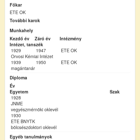
Főkar
ETE OK
További karok
Munkahely
Kezdő év
Záró év
Intézmény
Intézet, tanszék
1929
1947
ETE OK
Orvosi Kémiai Intézet
1939
1950
ETE OK
magántanár
Diploma
Év
Egyetem
Szak
1928
JNME
vegyészmérnöki oklevél
1930
ETE BNYTK
bölcsészdoktori oklevél
Egyéb tanulmányok