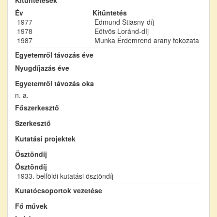
Év
Kitüntetés
1977
Edmund Stiasny-díj
1978
Eötvös Loránd-díj
1987
Munka Érdemrend arany fokozata
Egyetemről távozás éve
Nyugdíjazás éve
Egyetemről távozás oka
n. a.
Főszerkesztő
Szerkesztő
Kutatási projektek
Ösztöndíj
Ösztöndíj
1933. belföldi kutatási ösztöndíj
Kutatócsoportok vezetése
Fő művek