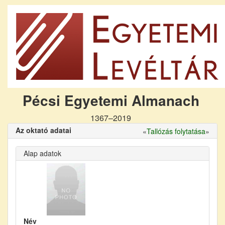
Pécsi Egyetemi Almanach
1367–2019
Az oktató adatai
«
Tallózás folytatása
»
Alap adatok
Név