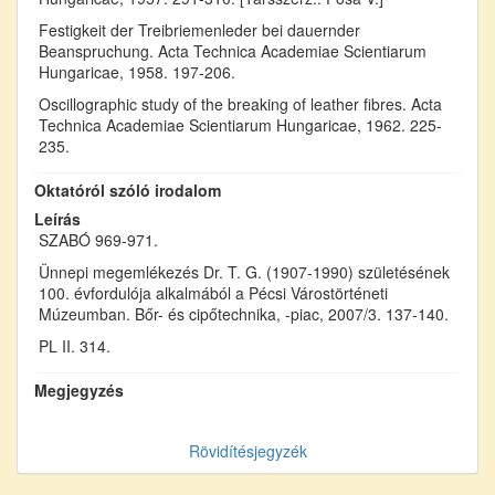
Festigkeit der Treibriemenleder bei dauernder
Beanspruchung. Acta Technica Academiae Scientiarum
Hungaricae, 1958. 197-206.
Oscillographic study of the breaking of leather fibres. Acta
Technica Academiae Scientiarum Hungaricae, 1962. 225-
235.
Oktatóról szóló irodalom
Leírás
SZABÓ 969-971.
Ünnepi megemlékezés Dr. T. G. (1907-1990) születésének
100. évfordulója alkalmából a Pécsi Várostörténeti
Múzeumban. Bőr- és cipőtechnika, -piac, 2007/3. 137-140.
PL II. 314.
Megjegyzés
Rövidítésjegyzék