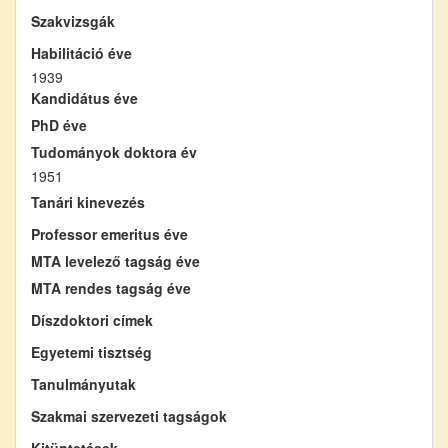
Szakvizsgák
Habilitáció éve
1939
Kandidátus éve
PhD éve
Tudományok doktora év
1951
Tanári kinevezés
Professor emeritus éve
MTA levelező tagság éve
MTA rendes tagság éve
Díszdoktori címek
Egyetemi tisztség
Tanulmányutak
Szakmai szervezeti tagságok
Kitüntetések