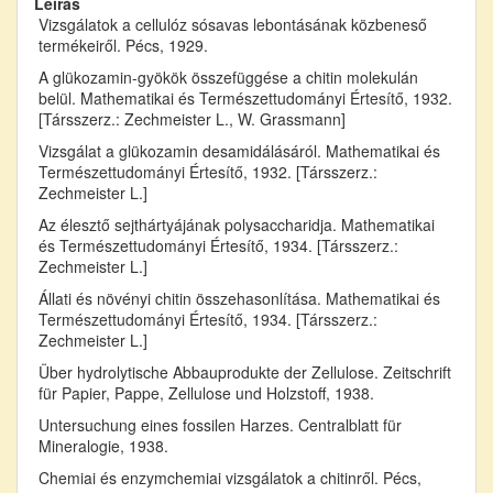
Leírás
Vizsgálatok a cellulóz sósavas lebontásának közbeneső
termékeiről. Pécs, 1929.
A glükozamin-gyökök összefüggése a chitin molekulán
belül. Mathematikai és Természettudományi Értesítő, 1932.
[Társszerz.: Zechmeister L., W. Grassmann]
Vizsgálat a glükozamin desamidálásáról. Mathematikai és
Természettudományi Értesítő, 1932. [Társszerz.:
Zechmeister L.]
Az élesztő sejthártyájának polysaccharidja. Mathematikai
és Természettudományi Értesítő, 1934. [Társszerz.:
Zechmeister L.]
Állati és növényi chitin összehasonlítása. Mathematikai és
Természettudományi Értesítő, 1934. [Társszerz.:
Zechmeister L.]
Über hydrolytische Abbauprodukte der Zellulose. Zeitschrift
für Papier, Pappe, Zellulose und Holzstoff, 1938.
Untersuchung eines fossilen Harzes. Centralblatt für
Mineralogie, 1938.
Chemiai és enzymchemiai vizsgálatok a chitinről. Pécs,