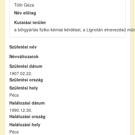
Tóth Géza
Név előtag
Kutatási terület
a bőrgyártás fiziko-kémiai kérdései, a Lignotán elnevezésű mű
Születési név
Névváltozatok
Születési dátum
1907.02.22.
Születési ország
Születési hely
Pécs
Halálozási dátum
1990.12.30.
Halálozási ország
Halálozási hely
Pécs