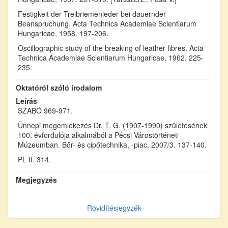
Festigkeit der Treibriemenleder bei dauernder
Beanspruchung. Acta Technica Academiae Scientiarum
Hungaricae, 1958. 197-206.
Oscillographic study of the breaking of leather fibres. Acta
Technica Academiae Scientiarum Hungaricae, 1962. 225-
235.
Oktatóról szóló irodalom
Leírás
SZABÓ 969-971.
Ünnepi megemlékezés Dr. T. G. (1907-1990) születésének
100. évfordulója alkalmából a Pécsi Várostörténeti
Múzeumban. Bőr- és cipőtechnika, -piac, 2007/3. 137-140.
PL II. 314.
Megjegyzés
Rövidítésjegyzék