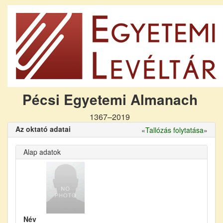
Pécsi Egyetemi Almanach
1367–2019
Az oktató adatai
«
Tallózás folytatása
»
Alap adatok
Név