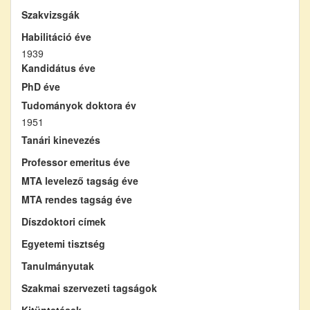
Szakvizsgák
Habilitáció éve
1939
Kandidátus éve
PhD éve
Tudományok doktora év
1951
Tanári kinevezés
Professor emeritus éve
MTA levelező tagság éve
MTA rendes tagság éve
Díszdoktori címek
Egyetemi tisztség
Tanulmányutak
Szakmai szervezeti tagságok
Kitüntetések