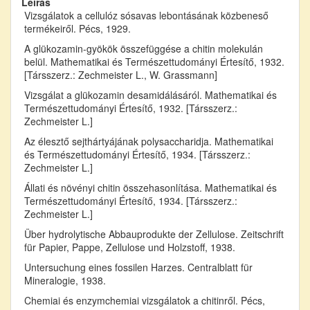
Leírás
Vizsgálatok a cellulóz sósavas lebontásának közbeneső
termékeiről. Pécs, 1929.
A glükozamin-gyökök összefüggése a chitin molekulán
belül. Mathematikai és Természettudományi Értesítő, 1932.
[Társszerz.: Zechmeister L., W. Grassmann]
Vizsgálat a glükozamin desamidálásáról. Mathematikai és
Természettudományi Értesítő, 1932. [Társszerz.:
Zechmeister L.]
Az élesztő sejthártyájának polysaccharidja. Mathematikai
és Természettudományi Értesítő, 1934. [Társszerz.:
Zechmeister L.]
Állati és növényi chitin összehasonlítása. Mathematikai és
Természettudományi Értesítő, 1934. [Társszerz.:
Zechmeister L.]
Über hydrolytische Abbauprodukte der Zellulose. Zeitschrift
für Papier, Pappe, Zellulose und Holzstoff, 1938.
Untersuchung eines fossilen Harzes. Centralblatt für
Mineralogie, 1938.
Chemiai és enzymchemiai vizsgálatok a chitinről. Pécs,