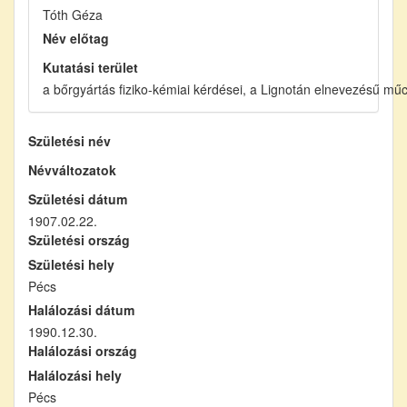
Tóth Géza
Név előtag
Kutatási terület
a bőrgyártás fiziko-kémiai kérdései, a Lignotán elnevezésű mű
Születési név
Névváltozatok
Születési dátum
1907.02.22.
Születési ország
Születési hely
Pécs
Halálozási dátum
1990.12.30.
Halálozási ország
Halálozási hely
Pécs