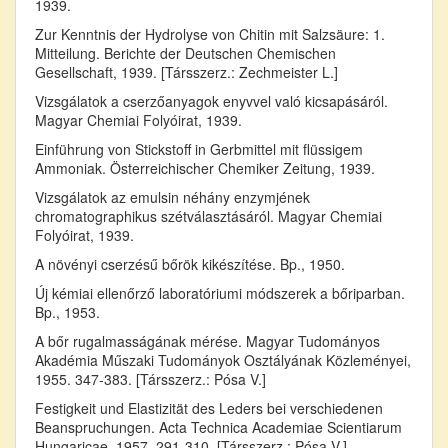
1939.
Zur Kenntnis der Hydrolyse von Chitin mit Salzsäure: 1.
Mitteilung. Berichte der Deutschen Chemischen
Gesellschaft, 1939. [Társszerz.: Zechmeister L.]
Vizsgálatok a cserzőanyagok enyvvel való kicsapásáról.
Magyar Chemiai Folyóirat, 1939.
Einführung von Stickstoff in Gerbmittel mit flüssigem
Ammoniak. Österreichischer Chemiker Zeitung, 1939.
Vizsgálatok az emulsin néhány enzymjének
chromatographikus szétválasztásáról. Magyar Chemiai
Folyóirat, 1939.
A növényi cserzésű bőrök kikészítése. Bp., 1950.
Új kémiai ellenőrző laboratóriumi módszerek a bőriparban.
Bp., 1953.
A bőr rugalmasságának mérése. Magyar Tudományos
Akadémia Műszaki Tudományok Osztályának Közleményei,
1955. 347-383. [Társszerz.: Pósa V.]
Festigkeit und Elastizität des Leders bei verschiedenen
Beanspruchungen. Acta Technica Academiae Scientiarum
Hungaricae, 1957. 291-310. [Társszerz.: Pósa V.]