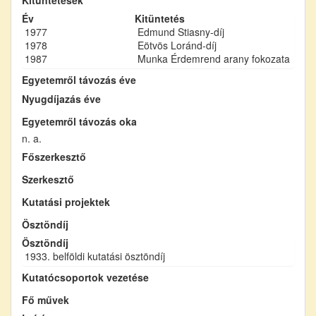
Év
Kitüntetés
1977
Edmund Stiasny-díj
1978
Eötvös Loránd-díj
1987
Munka Érdemrend arany fokozata
Egyetemről távozás éve
Nyugdíjazás éve
Egyetemről távozás oka
n. a.
Főszerkesztő
Szerkesztő
Kutatási projektek
Ösztöndíj
Ösztöndíj
1933. belföldi kutatási ösztöndíj
Kutatócsoportok vezetése
Fő művek