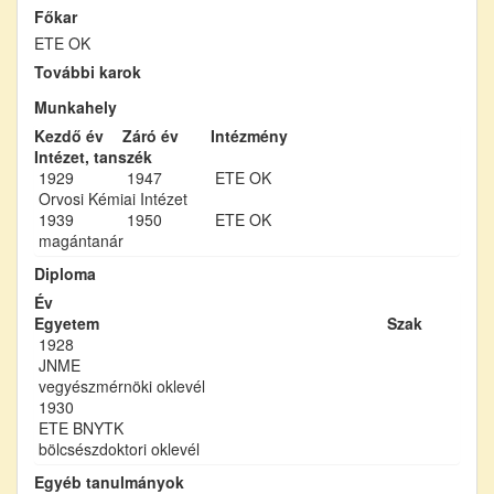
Főkar
ETE OK
További karok
Munkahely
Kezdő év
Záró év
Intézmény
Intézet, tanszék
1929
1947
ETE OK
Orvosi Kémiai Intézet
1939
1950
ETE OK
magántanár
Diploma
Év
Egyetem
Szak
1928
JNME
vegyészmérnöki oklevél
1930
ETE BNYTK
bölcsészdoktori oklevél
Egyéb tanulmányok