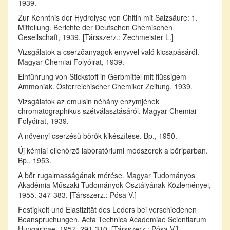
1939.
Zur Kenntnis der Hydrolyse von Chitin mit Salzsäure: 1.
Mitteilung. Berichte der Deutschen Chemischen
Gesellschaft, 1939. [Társszerz.: Zechmeister L.]
Vizsgálatok a cserzőanyagok enyvvel való kicsapásáról.
Magyar Chemiai Folyóirat, 1939.
Einführung von Stickstoff in Gerbmittel mit flüssigem
Ammoniak. Österreichischer Chemiker Zeitung, 1939.
Vizsgálatok az emulsin néhány enzymjének
chromatographikus szétválasztásáról. Magyar Chemiai
Folyóirat, 1939.
A növényi cserzésű bőrök kikészítése. Bp., 1950.
Új kémiai ellenőrző laboratóriumi módszerek a bőriparban.
Bp., 1953.
A bőr rugalmasságának mérése. Magyar Tudományos
Akadémia Műszaki Tudományok Osztályának Közleményei,
1955. 347-383. [Társszerz.: Pósa V.]
Festigkeit und Elastizität des Leders bei verschiedenen
Beanspruchungen. Acta Technica Academiae Scientiarum
Hungaricae, 1957. 291-310. [Társszerz.: Pósa V.]