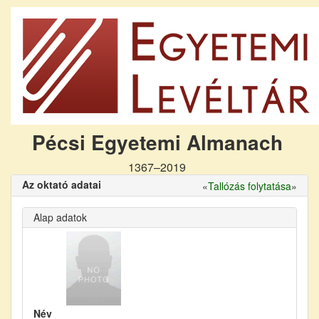
Pécsi Egyetemi Almanach
1367–2019
Az oktató adatai
«
Tallózás folytatása
»
Alap adatok
Név