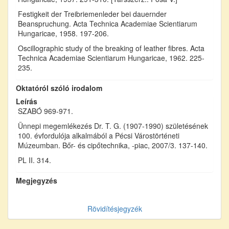
Festigkeit der Treibriemenleder bei dauernder
Beanspruchung. Acta Technica Academiae Scientiarum
Hungaricae, 1958. 197-206.
Oscillographic study of the breaking of leather fibres. Acta
Technica Academiae Scientiarum Hungaricae, 1962. 225-
235.
Oktatóról szóló irodalom
Leírás
SZABÓ 969-971.
Ünnepi megemlékezés Dr. T. G. (1907-1990) születésének
100. évfordulója alkalmából a Pécsi Várostörténeti
Múzeumban. Bőr- és cipőtechnika, -piac, 2007/3. 137-140.
PL II. 314.
Megjegyzés
Rövidítésjegyzék