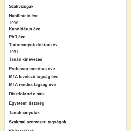
Szakvizsgák
Habilitáció éve
1939
Kandidátus éve
PhD éve
Tudományok doktora év
1951
Tanári kinevezés
Professor emeritus éve
MTA levelező tagság éve
MTA rendes tagság éve
Díszdoktori címek
Egyetemi tisztség
Tanulmányutak
Szakmai szervezeti tagságok
Kitüntetések