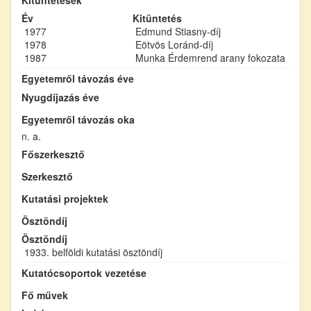
Év
Kitüntetés
1977
Edmund Stiasny-díj
1978
Eötvös Loránd-díj
1987
Munka Érdemrend arany fokozata
Egyetemről távozás éve
Nyugdíjazás éve
Egyetemről távozás oka
n. a.
Főszerkesztő
Szerkesztő
Kutatási projektek
Ösztöndíj
Ösztöndíj
1933. belföldi kutatási ösztöndíj
Kutatócsoportok vezetése
Fő művek