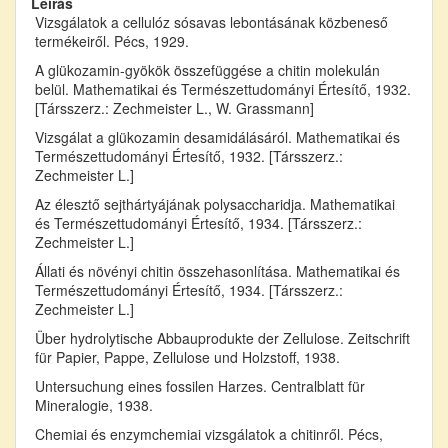
Leírás
Vizsgálatok a cellulóz sósavas lebontásának közbeneső
termékeiről. Pécs, 1929.
A glükozamin-gyökök összefüggése a chitin molekulán
belül. Mathematikai és Természettudományi Értesítő, 1932.
[Társszerz.: Zechmeister L., W. Grassmann]
Vizsgálat a glükozamin desamidálásáról. Mathematikai és
Természettudományi Értesítő, 1932. [Társszerz.:
Zechmeister L.]
Az élesztő sejthártyájának polysaccharidja. Mathematikai
és Természettudományi Értesítő, 1934. [Társszerz.:
Zechmeister L.]
Állati és növényi chitin összehasonlítása. Mathematikai és
Természettudományi Értesítő, 1934. [Társszerz.:
Zechmeister L.]
Über hydrolytische Abbauprodukte der Zellulose. Zeitschrift
für Papier, Pappe, Zellulose und Holzstoff, 1938.
Untersuchung eines fossilen Harzes. Centralblatt für
Mineralogie, 1938.
Chemiai és enzymchemiai vizsgálatok a chitinről. Pécs,