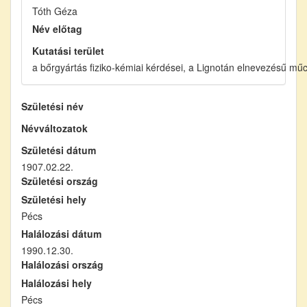
Tóth Géza
Név előtag
Kutatási terület
a bőrgyártás fiziko-kémiai kérdései, a Lignotán elnevezésű mű
Születési név
Névváltozatok
Születési dátum
1907.02.22.
Születési ország
Születési hely
Pécs
Halálozási dátum
1990.12.30.
Halálozási ország
Halálozási hely
Pécs