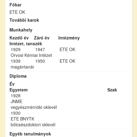
Főkar
ETE OK
További karok
Munkahely
Kezdő év
Záró év
Intézmény
Intézet, tanszék
1929
1947
ETE OK
Orvosi Kémiai Intézet
1939
1950
ETE OK
magántanár
Diploma
Év
Egyetem
Szak
1928
JNME
vegyészmérnöki oklevél
1930
ETE BNYTK
bölcsészdoktori oklevél
Egyéb tanulmányok