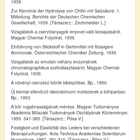
1939.
Zur Kenntnis der Hydrolyse von Chitin mit Salzsäure: 1.
Mitteilung. Berichte der Deutschen Chemischen
Gesellschaft, 1939. [Társszerz.: Zechmeister L.]
Vizsgálatok a cserzőanyagok enyvvel való kicsapásáról.
Magyar Chemiai Folyóirat, 1939.
Einführung von Stickstoff in Gerbmittel mit flüssigem
Ammoniak. Österreichischer Chemiker Zeitung, 1939.
Vizsgálatok az emulsin néhány enzymjének
chromatographikus szétválasztásáról. Magyar Chemiai
Folyóirat, 1939.
A növényi cserzésű bőrök kikészítése. Bp., 1950.
Új kémiai ellenőrző laboratóriumi módszerek a bőriparban.
Bp., 1953.
A bőr rugalmasságának mérése. Magyar Tudományos
Akadémia Műszaki Tudományok Osztályának Közleményei,
1955. 347-383. [Társszerz.: Pósa V.]
Festigkeit und Elastizität des Leders bei verschiedenen
Beanspruchungen. Acta Technica Academiae Scientiarum
Hungaricae, 1957. 291-310. [Társszerz.: Pósa V.]