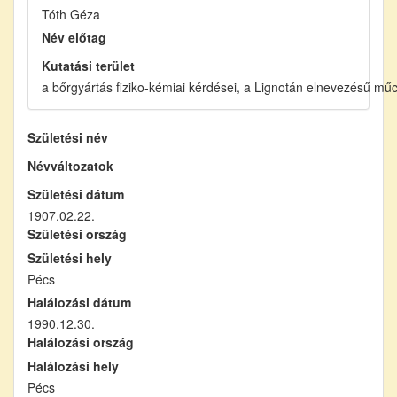
Tóth Géza
Név előtag
Kutatási terület
a bőrgyártás fiziko-kémiai kérdései, a Lignotán elnevezésű mű
Születési név
Névváltozatok
Születési dátum
1907.02.22.
Születési ország
Születési hely
Pécs
Halálozási dátum
1990.12.30.
Halálozási ország
Halálozási hely
Pécs