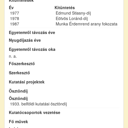
Év
Kitüntetés
1977
Edmund Stiasny-díj
1978
Eötvös Loránd-díj
1987
Munka Érdemrend arany fokozata
Egyetemről távozás éve
Nyugdíjazás éve
Egyetemről távozás oka
n. a.
Főszerkesztő
Szerkesztő
Kutatási projektek
Ösztöndíj
Ösztöndíj
1933. belföldi kutatási ösztöndíj
Kutatócsoportok vezetése
Fő művek