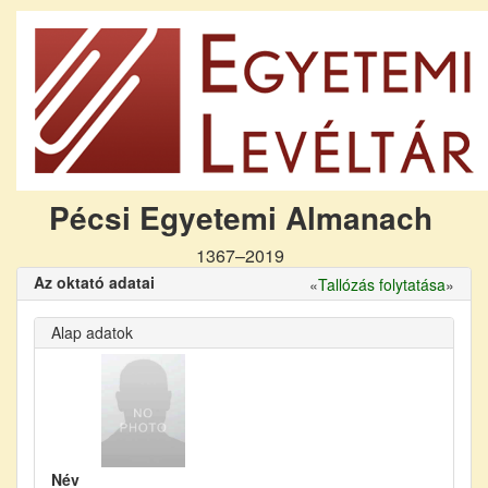
Pécsi Egyetemi Almanach
1367–2019
Az oktató adatai
«
Tallózás folytatása
»
Alap adatok
Név