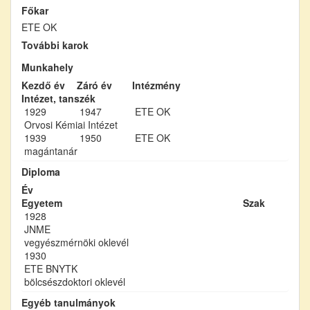
Főkar
ETE OK
További karok
Munkahely
Kezdő év
Záró év
Intézmény
Intézet, tanszék
1929
1947
ETE OK
Orvosi Kémiai Intézet
1939
1950
ETE OK
magántanár
Diploma
Év
Egyetem
Szak
1928
JNME
vegyészmérnöki oklevél
1930
ETE BNYTK
bölcsészdoktori oklevél
Egyéb tanulmányok