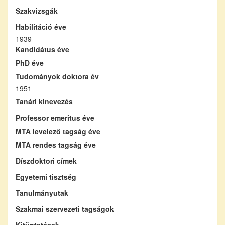
Szakvizsgák
Habilitáció éve
1939
Kandidátus éve
PhD éve
Tudományok doktora év
1951
Tanári kinevezés
Professor emeritus éve
MTA levelező tagság éve
MTA rendes tagság éve
Díszdoktori címek
Egyetemi tisztség
Tanulmányutak
Szakmai szervezeti tagságok
Kitüntetések