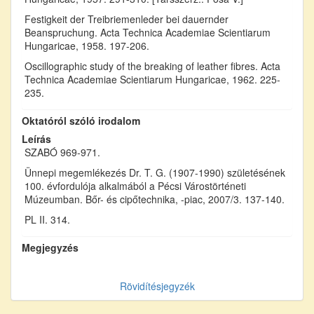
Festigkeit der Treibriemenleder bei dauernder
Beanspruchung. Acta Technica Academiae Scientiarum
Hungaricae, 1958. 197-206.
Oscillographic study of the breaking of leather fibres. Acta
Technica Academiae Scientiarum Hungaricae, 1962. 225-
235.
Oktatóról szóló irodalom
Leírás
SZABÓ 969-971.
Ünnepi megemlékezés Dr. T. G. (1907-1990) születésének
100. évfordulója alkalmából a Pécsi Várostörténeti
Múzeumban. Bőr- és cipőtechnika, -piac, 2007/3. 137-140.
PL II. 314.
Megjegyzés
Rövidítésjegyzék