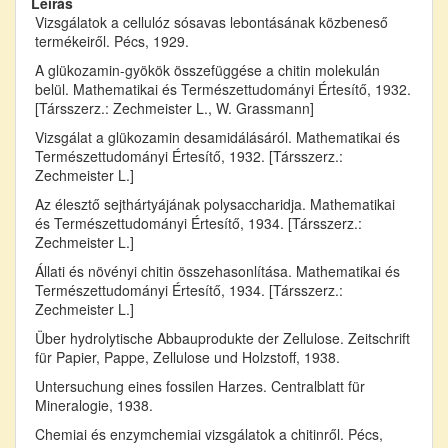
Leírás
Vizsgálatok a cellulóz sósavas lebontásának közbeneső
termékeiről. Pécs, 1929.
A glükozamin-gyökök összefüggése a chitin molekulán
belül. Mathematikai és Természettudományi Értesítő, 1932.
[Társszerz.: Zechmeister L., W. Grassmann]
Vizsgálat a glükozamin desamidálásáról. Mathematikai és
Természettudományi Értesítő, 1932. [Társszerz.:
Zechmeister L.]
Az élesztő sejthártyájának polysaccharidja. Mathematikai
és Természettudományi Értesítő, 1934. [Társszerz.:
Zechmeister L.]
Állati és növényi chitin összehasonlítása. Mathematikai és
Természettudományi Értesítő, 1934. [Társszerz.:
Zechmeister L.]
Über hydrolytische Abbauprodukte der Zellulose. Zeitschrift
für Papier, Pappe, Zellulose und Holzstoff, 1938.
Untersuchung eines fossilen Harzes. Centralblatt für
Mineralogie, 1938.
Chemiai és enzymchemiai vizsgálatok a chitinről. Pécs,