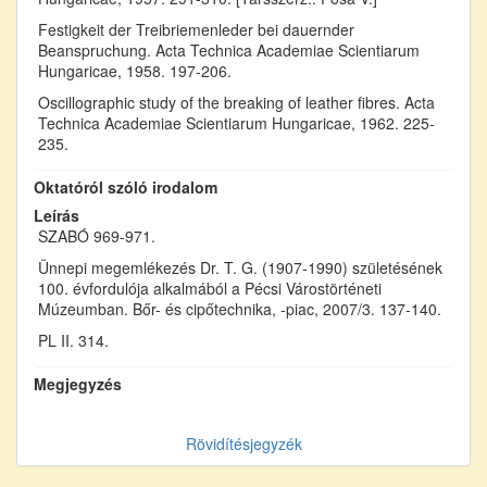
Festigkeit der Treibriemenleder bei dauernder
Beanspruchung. Acta Technica Academiae Scientiarum
Hungaricae, 1958. 197-206.
Oscillographic study of the breaking of leather fibres. Acta
Technica Academiae Scientiarum Hungaricae, 1962. 225-
235.
Oktatóról szóló irodalom
Leírás
SZABÓ 969-971.
Ünnepi megemlékezés Dr. T. G. (1907-1990) születésének
100. évfordulója alkalmából a Pécsi Várostörténeti
Múzeumban. Bőr- és cipőtechnika, -piac, 2007/3. 137-140.
PL II. 314.
Megjegyzés
Rövidítésjegyzék