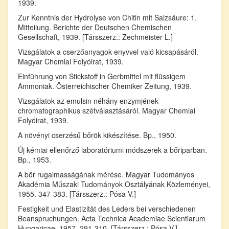
1939.
Zur Kenntnis der Hydrolyse von Chitin mit Salzsäure: 1.
Mitteilung. Berichte der Deutschen Chemischen
Gesellschaft, 1939. [Társszerz.: Zechmeister L.]
Vizsgálatok a cserzőanyagok enyvvel való kicsapásáról.
Magyar Chemiai Folyóirat, 1939.
Einführung von Stickstoff in Gerbmittel mit flüssigem
Ammoniak. Österreichischer Chemiker Zeitung, 1939.
Vizsgálatok az emulsin néhány enzymjének
chromatographikus szétválasztásáról. Magyar Chemiai
Folyóirat, 1939.
A növényi cserzésű bőrök kikészítése. Bp., 1950.
Új kémiai ellenőrző laboratóriumi módszerek a bőriparban.
Bp., 1953.
A bőr rugalmasságának mérése. Magyar Tudományos
Akadémia Műszaki Tudományok Osztályának Közleményei,
1955. 347-383. [Társszerz.: Pósa V.]
Festigkeit und Elastizität des Leders bei verschiedenen
Beanspruchungen. Acta Technica Academiae Scientiarum
Hungaricae, 1957. 291-310. [Társszerz.: Pósa V.]