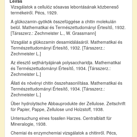
Leírás
Vizsgálatok a cellulóz sósavas lebontásának közbeneső
termékeiről. Pécs, 1929.
A glükozamin-gyökök összefüggése a chitin molekulán
belül. Mathematikai és Természettudományi Értesítő, 1932.
[Társszerz.: Zechmeister L., W. Grassmann]
Vizsgálat a glükozamin desamidálásáról. Mathematikai és
Természettudományi Értesítő, 1932. [Társszerz.:
Zechmeister L.]
Az élesztő sejthártyájának polysaccharidja. Mathematikai
és Természettudományi Értesítő, 1934. [Társszerz.:
Zechmeister L.]
Állati és növényi chitin összehasonlítása. Mathematikai és
Természettudományi Értesítő, 1934. [Társszerz.:
Zechmeister L.]
Über hydrolytische Abbauprodukte der Zellulose. Zeitschrift
für Papier, Pappe, Zellulose und Holzstoff, 1938.
Untersuchung eines fossilen Harzes. Centralblatt für
Mineralogie, 1938.
Chemiai és enzymchemiai vizsgálatok a chitinről. Pécs,