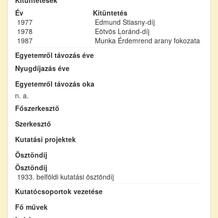
Év
Kitüntetés
1977
Edmund Stiasny-díj
1978
Eötvös Loránd-díj
1987
Munka Érdemrend arany fokozata
Egyetemről távozás éve
Nyugdíjazás éve
Egyetemről távozás oka
n. a.
Főszerkesztő
Szerkesztő
Kutatási projektek
Ösztöndíj
Ösztöndíj
1933. belföldi kutatási ösztöndíj
Kutatócsoportok vezetése
Fő művek