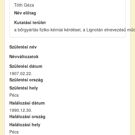
Tóth Géza
Név előtag
Kutatási terület
a bőrgyártás fiziko-kémiai kérdései, a Lignotán elnevezésű mű
Születési név
Névváltozatok
Születési dátum
1907.02.22.
Születési ország
Születési hely
Pécs
Halálozási dátum
1990.12.30.
Halálozási ország
Halálozási hely
Pécs