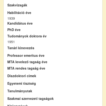
Szakvizsgák
Habilitáció éve
1939
Kandidátus éve
PhD éve
Tudományok doktora év
1951
Tanári kinevezés
Professor emeritus éve
MTA levelező tagság éve
MTA rendes tagság éve
Díszdoktori címek
Egyetemi tisztség
Tanulmányutak
Szakmai szervezeti tagságok
Kitüntetések