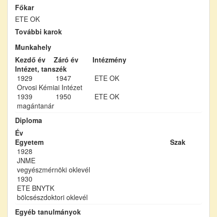
Főkar
ETE OK
További karok
Munkahely
Kezdő év
Záró év
Intézmény
Intézet, tanszék
1929
1947
ETE OK
Orvosi Kémiai Intézet
1939
1950
ETE OK
magántanár
Diploma
Év
Egyetem
Szak
1928
JNME
vegyészmérnöki oklevél
1930
ETE BNYTK
bölcsészdoktori oklevél
Egyéb tanulmányok