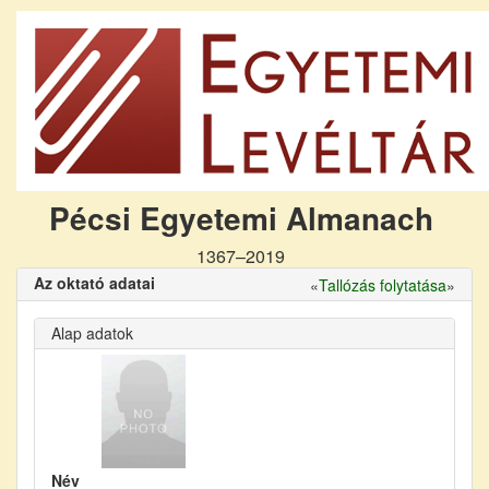
Pécsi Egyetemi Almanach
1367–2019
Az oktató adatai
«
Tallózás folytatása
»
Alap adatok
Név