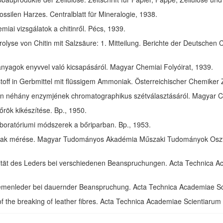
ssilen Harzes. Centralblatt für Mineralogie, 1938.
ai vizsgálatok a chitinről. Pécs, 1939.
olyse von Chitin mit Salzsäure: 1. Mitteilung. Berichte der Deutschen 
anyagok enyvvel való kicsapásáról. Magyar Chemiai Folyóirat, 1939.
toff in Gerbmittel mit flüssigem Ammoniak. Österreichischer Chemiker 
in néhány enzymjének chromatographikus szétválasztásáról. Magyar Ch
rök kikészítése. Bp., 1950.
aboratóriumi módszerek a bőriparban. Bp., 1953.
ak mérése. Magyar Tudományos Akadémia Műszaki Tudományok Osztál
izität des Leders bei verschiedenen Beanspruchungen. Acta Technica 
riemenleder bei dauernder Beanspruchung. Acta Technica Academiae S
of the breaking of leather fibres. Acta Technica Academiae Scientiaru