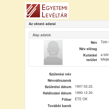
Az oktató adatai
Alap adatok
Tóth
Név
Név előtag
a bőr
Kutatási
kifej
terület
Születési név
Névváltozatok
1907.02.22.
Születési dátum
1990.12.30.
Halálozási dátum
ETE OK
Főkar
További karok