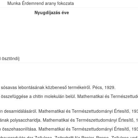
Munka Érdemrend arany fokozata
Nyugdíjazás éve
i ösztöndíj
óz sósavas lebontásának közbeneső termékeiről. Pécs, 1929.
összefüggése a chitin molekulán belül. Mathematikai és Természettudom
in desamidálásáról. Mathematikai és Természettudományi Értesítő, 1932
jának polysaccharidja. Mathematikai és Természettudományi Értesítő, 1
tin összehasonlítása. Mathematikai és Természettudományi Értesítő, 193
bauprodukte der Zellulose. Zeitschrift für Papier, Pappe, Zellulose und 