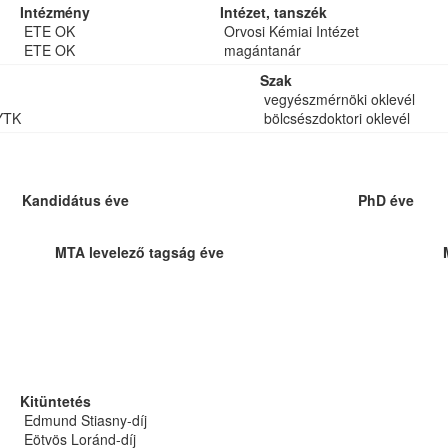
Intézmény
Intézet, tanszék
ETE OK
Orvosi Kémiai Intézet
ETE OK
magántanár
Szak
vegyészmérnöki oklevél
YTK
bölcsészdoktori oklevél
Kandidátus éve
PhD éve
MTA levelező tagság éve
Kitüntetés
Edmund Stiasny-díj
Eötvös Loránd-díj