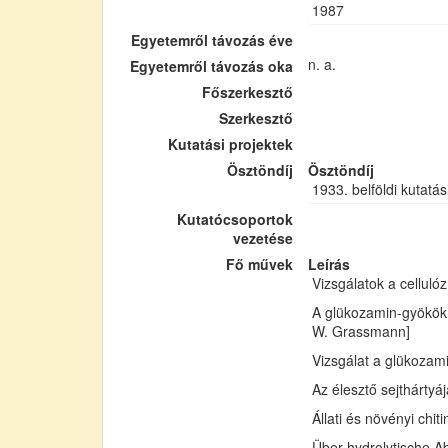
1987
Egyetemről távozás éve
n. a.
Egyetemről távozás oka
Főszerkesztő
Szerkesztő
Kutatási projektek
Ösztöndíj
Ösztöndíj
1933. belföldi kutatás
Kutatócsoportok
vezetése
Fő művek
Leírás
Vizsgálatok a cellul
A glükozamin-gyökök 
W. Grassmann]
Vizsgálat a glükozam
Az élesztő sejthártyá
Állati és növényi chi
Über hydrolytische Ab