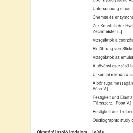
Untersuchung eines fo
Chemiai és enzymchemi
Zur Kenntnis der Hydr
Zechmeister L.]
Vizsgálatok a cserző
Einführung von Sticks
Vizsgálatok az emuls
A növényi cserzésű bő
Új kémiai ellenőrző l
A bőr rugalmasságán
Pósa V.]
Festigkeit und Elast
[Társszerz.: Pósa V.]
Festigkeit der Treib
Oscillographic study 
Oktatóról szóló irodalom
Leírás