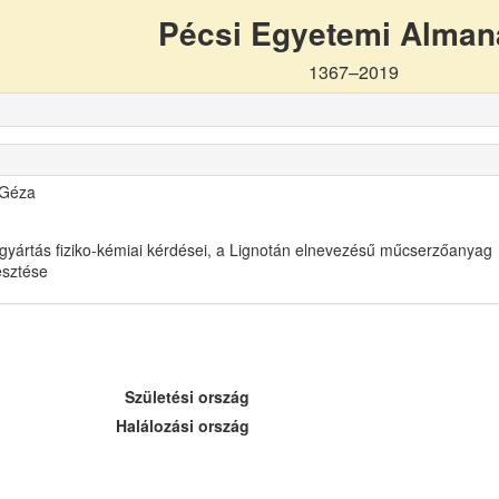
Pécsi Egyetemi Alma
1367–2019
 Géza
gyártás fiziko-kémiai kérdései, a Lignotán elnevezésű műcserzőanyag
lesztése
Születési ország
Halálozási ország