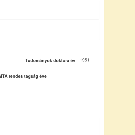
1951
Tudományok doktora év
MTA rendes tagság éve