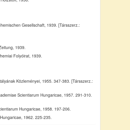
Chemischen Gesellschaft, 1939. [Társszerz.:
Zeitung, 1939.
emiai Folyóirat, 1939.
yának Közleményei, 1955. 347-383. [Társszerz.:
Academiae Scientiarum Hungaricae, 1957. 291-310.
cientiarum Hungaricae, 1958. 197-206.
m Hungaricae, 1962. 225-235.