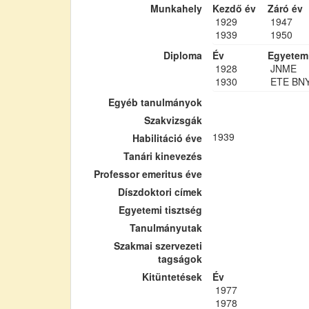
Munkahely
Kezdő év
Záró év
1929
1947
1939
1950
Diploma
Év
Egyetem
1928
JNME
1930
ETE BN
Egyéb tanulmányok
Szakvizsgák
1939
Habilitáció éve
Tanári kinevezés
Professor emeritus éve
Díszdoktori címek
Egyetemi tisztség
Tanulmányutak
Szakmai szervezeti
tagságok
Kitüntetések
Év
1977
1978