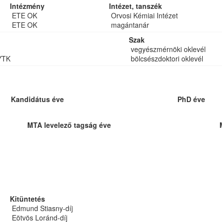
Intézmény
Intézet, tanszék
ETE OK
Orvosi Kémiai Intézet
ETE OK
magántanár
Szak
vegyészmérnöki oklevél
YTK
bölcsészdoktori oklevél
Kandidátus éve
PhD éve
MTA levelező tagság éve
Kitüntetés
Edmund Stiasny-díj
Eötvös Loránd-díj