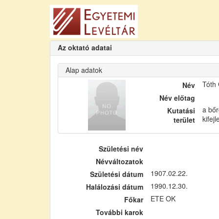
Az oktató adatai
Alap adatok
Tóth
Név
Név előtag
a bőr
Kutatási
kifej
terület
Születési név
Névváltozatok
1907.02.22.
Születési dátum
1990.12.30.
Halálozási dátum
ETE OK
Főkar
További karok