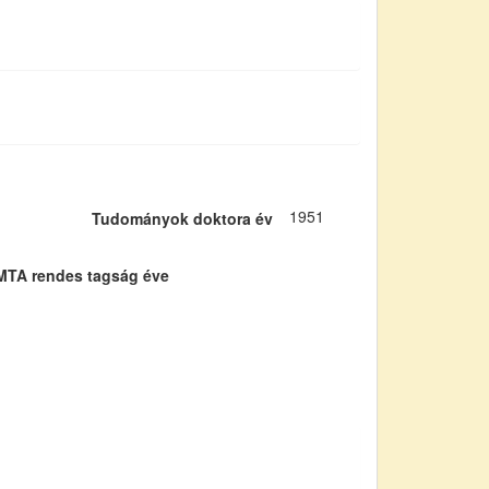
1951
Tudományok doktora év
MTA rendes tagság éve