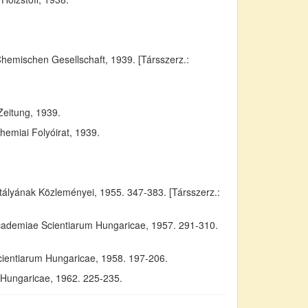
Chemischen Gesellschaft, 1939. [Társszerz.:
Zeitung, 1939.
emiai Folyóirat, 1939.
yának Közleményei, 1955. 347-383. [Társszerz.:
Academiae Scientiarum Hungaricae, 1957. 291-310.
cientiarum Hungaricae, 1958. 197-206.
m Hungaricae, 1962. 225-235.