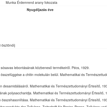
Munka Érdemrend arany fokozata
Nyugdíjazás éve
i ösztöndíj
óz sósavas lebontásának közbeneső termékeiről. Pécs, 1929.
összefüggése a chitin molekulán belül. Mathematikai és Természettudom
in desamidálásáról. Mathematikai és Természettudományi Értesítő, 1932
jának polysaccharidja. Mathematikai és Természettudományi Értesítő, 1
tin összehasonlítása. Mathematikai és Természettudományi Értesítő, 193
bauprodukte der Zellulose. Zeitschrift für Papier, Pappe, Zellulose und 