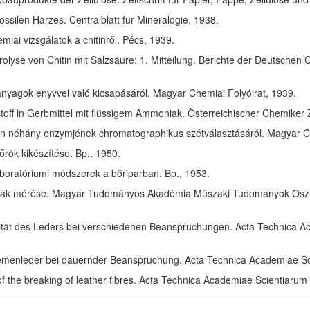
ssilen Harzes. Centralblatt für Mineralogie, 1938.
ai vizsgálatok a chitinről. Pécs, 1939.
olyse von Chitin mit Salzsäure: 1. Mitteilung. Berichte der Deutschen 
anyagok enyvvel való kicsapásáról. Magyar Chemiai Folyóirat, 1939.
toff in Gerbmittel mit flüssigem Ammoniak. Österreichischer Chemiker 
in néhány enzymjének chromatographikus szétválasztásáról. Magyar Ch
rök kikészítése. Bp., 1950.
aboratóriumi módszerek a bőriparban. Bp., 1953.
ak mérése. Magyar Tudományos Akadémia Műszaki Tudományok Osztál
izität des Leders bei verschiedenen Beanspruchungen. Acta Technica 
riemenleder bei dauernder Beanspruchung. Acta Technica Academiae S
of the breaking of leather fibres. Acta Technica Academiae Scientiaru