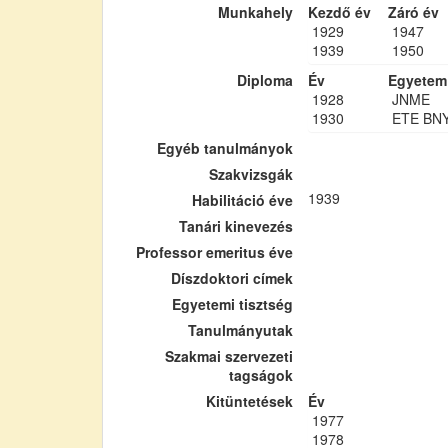
Munkahely
Kezdő év
Záró év
1929
1947
1939
1950
Diploma
Év
Egyetem
1928
JNME
1930
ETE BN
Egyéb tanulmányok
Szakvizsgák
1939
Habilitáció éve
Tanári kinevezés
Professor emeritus éve
Díszdoktori címek
Egyetemi tisztség
Tanulmányutak
Szakmai szervezeti
tagságok
Kitüntetések
Év
1977
1978