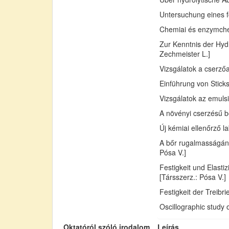
Untersuchung eines fo
Chemiai és enzymchemi
Zur Kenntnis der Hydr
Zechmeister L.]
Vizsgálatok a cserző
Einführung von Sticks
Vizsgálatok az emuls
A növényi cserzésű bő
Új kémiai ellenőrző l
A bőr rugalmasságán
Pósa V.]
Festigkeit und Elast
[Társszerz.: Pósa V.]
Festigkeit der Treib
Oscillographic study 
Oktatóról szóló irodalom
Leírás