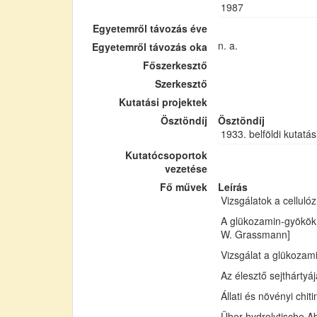
1987
Egyetemről távozás éve
n. a.
Egyetemről távozás oka
Főszerkesztő
Szerkesztő
Kutatási projektek
Ösztöndíj
Ösztöndíj
1933. belföldi kutatás
Kutatócsoportok
vezetése
Fő művek
Leírás
Vizsgálatok a cellul
A glükozamin-gyökök 
W. Grassmann]
Vizsgálat a glükozam
Az élesztő sejthártyá
Állati és növényi chi
Über hydrolytische Ab