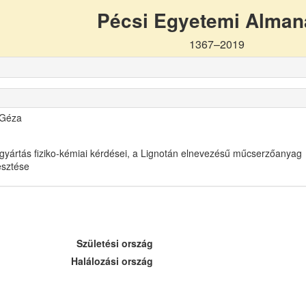
Pécsi Egyetemi Alma
1367–2019
 Géza
gyártás fiziko-kémiai kérdései, a Lignotán elnevezésű műcserzőanyag
lesztése
Születési ország
Halálozási ország