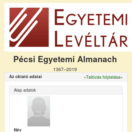
Pécsi Egyetemi Almanach
1367–2019
Az oktató adatai
«
Tallózás folytatása
»
Alap adatok
Név