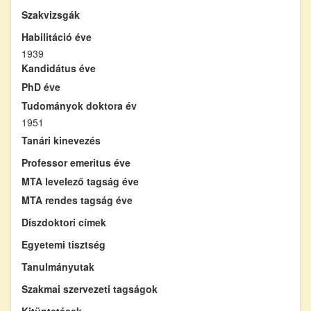
Szakvizsgák
Habilitáció éve
1939
Kandidátus éve
PhD éve
Tudományok doktora év
1951
Tanári kinevezés
Professor emeritus éve
MTA levelező tagság éve
MTA rendes tagság éve
Díszdoktori címek
Egyetemi tisztség
Tanulmányutak
Szakmai szervezeti tagságok
Kitüntetések