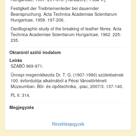
Festigkeit der Treibriemenleder bei dauernder
Beanspruchung. Acta Technica Academiae Scientiarum
Hungaricae, 1958. 197-206.
Oscillographic study of the breaking of leather fibres. Acta
Technica Academiae Scientiarum Hungaricae, 1962. 225-
235.
Oktatóról szóló irodalom
Leírás
SZABÓ 969-971.
Ünnepi megemlékezés Dr. T. G. (1907-1990) születésének
100. évfordulója alkalmából a Pécsi Várostörténeti
Múzeumban. Bőr- és cipőtechnika, -piac, 2007/3. 137-140.
PL II. 314.
Megjegyzés
Rövidítésjegyzék