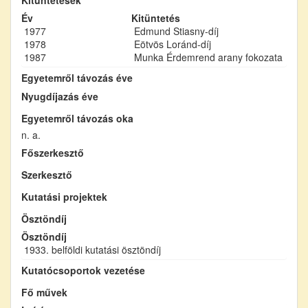
Év
Kitüntetés
1977
Edmund Stiasny-díj
1978
Eötvös Loránd-díj
1987
Munka Érdemrend arany fokozata
Egyetemről távozás éve
Nyugdíjazás éve
Egyetemről távozás oka
n. a.
Főszerkesztő
Szerkesztő
Kutatási projektek
Ösztöndíj
Ösztöndíj
1933. belföldi kutatási ösztöndíj
Kutatócsoportok vezetése
Fő művek