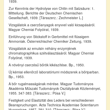
1939.
Zur Kenntnis der Hydrolyse von Chitin mit Salzsäure: 1.
Mitteilung. Berichte der Deutschen Chemischen
Gesellschaft, 1939. [Társszerz.: Zechmeister L.]
Vizsgálatok a cserzőanyagok enyvvel való kicsapásáról.
Magyar Chemiai Folyóirat, 1939.
Einführung von Stickstoff in Gerbmittel mit flüssigem
Ammoniak. Österreichischer Chemiker Zeitung, 1939.
Vizsgálatok az emulsin néhány enzymjének
chromatographikus szétválasztásáról. Magyar Chemiai
Folyóirat, 1939.
A növényi cserzésű bőrök kikészítése. Bp., 1950.
Új kémiai ellenőrző laboratóriumi módszerek a bőriparban.
Bp., 1953.
A bőr rugalmasságának mérése. Magyar Tudományos
Akadémia Műszaki Tudományok Osztályának Közleményei,
1955. 347-383. [Társszerz.: Pósa V.]
Festigkeit und Elastizität des Leders bei verschiedenen
Beanspruchungen. Acta Technica Academiae Scientiarum
Hungaricae, 1957. 291-310. [Társszerz.: Pósa V.]