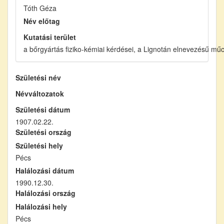
Tóth Géza
Név előtag
Kutatási terület
a bőrgyártás fiziko-kémiai kérdései, a Lignotán elnevezésű mű
Születési név
Névváltozatok
Születési dátum
1907.02.22.
Születési ország
Születési hely
Pécs
Halálozási dátum
1990.12.30.
Halálozási ország
Halálozási hely
Pécs