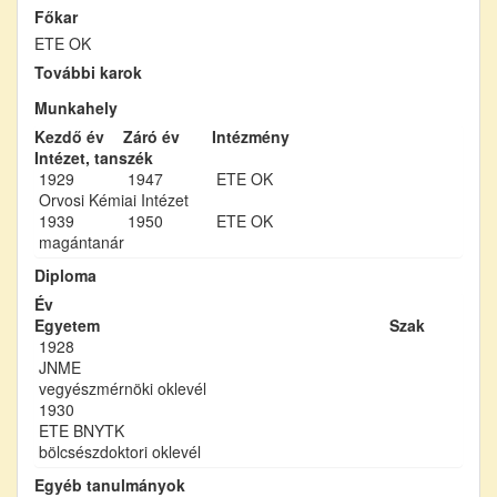
Főkar
ETE OK
További karok
Munkahely
Kezdő év
Záró év
Intézmény
Intézet, tanszék
1929
1947
ETE OK
Orvosi Kémiai Intézet
1939
1950
ETE OK
magántanár
Diploma
Év
Egyetem
Szak
1928
JNME
vegyészmérnöki oklevél
1930
ETE BNYTK
bölcsészdoktori oklevél
Egyéb tanulmányok