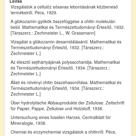
Leírás
Vizsgálatok a cellulóz sósavas lebontásának közbeneső
termékeiről. Pécs, 1929.
A glükozamin-gyökök összefüggése a chitin molekulán
belül. Mathematikai és Természettudományi Értesítő, 1932.
[Társszerz.: Zechmeister L., W. Grassmann]
Vizsgálat a glükozamin desamidálásáról. Mathematikai és
Természettudományi Értesítő, 1932. [Társszerz.:
Zechmeister L.]
Az élesztő sejthártyájának polysaccharidja. Mathematikai
és Természettudományi Értesítő, 1934. [Társszerz.:
Zechmeister L.]
Állati és növényi chitin összehasonlítása. Mathematikai és
Természettudományi Értesítő, 1934. [Társszerz.:
Zechmeister L.]
Über hydrolytische Abbauprodukte der Zellulose. Zeitschrift
für Papier, Pappe, Zellulose und Holzstoff, 1938.
Untersuchung eines fossilen Harzes. Centralblatt für
Mineralogie, 1938.
Chemiai és enzymchemiai vizsgálatok a chitinről. Pécs,