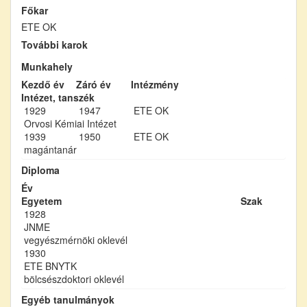
Főkar
ETE OK
További karok
Munkahely
Kezdő év
Záró év
Intézmény
Intézet, tanszék
1929
1947
ETE OK
Orvosi Kémiai Intézet
1939
1950
ETE OK
magántanár
Diploma
Év
Egyetem
Szak
1928
JNME
vegyészmérnöki oklevél
1930
ETE BNYTK
bölcsészdoktori oklevél
Egyéb tanulmányok