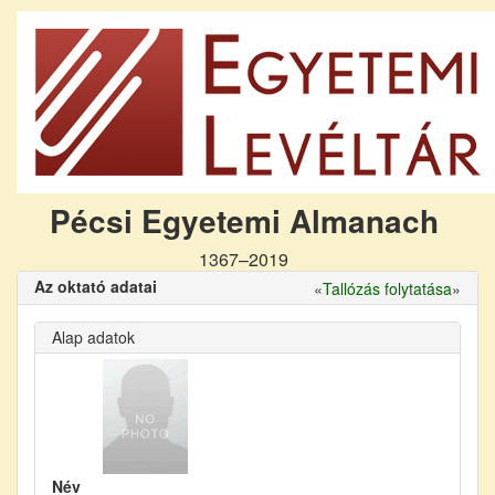
Pécsi Egyetemi Almanach
1367–2019
Az oktató adatai
«
Tallózás folytatása
»
Alap adatok
Név