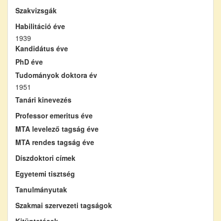
Szakvizsgák
Habilitáció éve
1939
Kandidátus éve
PhD éve
Tudományok doktora év
1951
Tanári kinevezés
Professor emeritus éve
MTA levelező tagság éve
MTA rendes tagság éve
Díszdoktori címek
Egyetemi tisztség
Tanulmányutak
Szakmai szervezeti tagságok
Kitüntetések