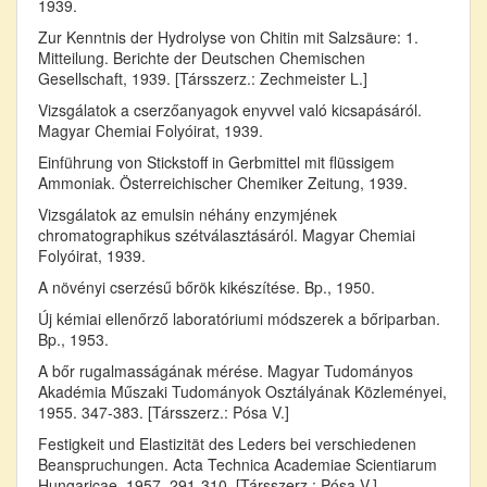
1939.
Zur Kenntnis der Hydrolyse von Chitin mit Salzsäure: 1.
Mitteilung. Berichte der Deutschen Chemischen
Gesellschaft, 1939. [Társszerz.: Zechmeister L.]
Vizsgálatok a cserzőanyagok enyvvel való kicsapásáról.
Magyar Chemiai Folyóirat, 1939.
Einführung von Stickstoff in Gerbmittel mit flüssigem
Ammoniak. Österreichischer Chemiker Zeitung, 1939.
Vizsgálatok az emulsin néhány enzymjének
chromatographikus szétválasztásáról. Magyar Chemiai
Folyóirat, 1939.
A növényi cserzésű bőrök kikészítése. Bp., 1950.
Új kémiai ellenőrző laboratóriumi módszerek a bőriparban.
Bp., 1953.
A bőr rugalmasságának mérése. Magyar Tudományos
Akadémia Műszaki Tudományok Osztályának Közleményei,
1955. 347-383. [Társszerz.: Pósa V.]
Festigkeit und Elastizität des Leders bei verschiedenen
Beanspruchungen. Acta Technica Academiae Scientiarum
Hungaricae, 1957. 291-310. [Társszerz.: Pósa V.]