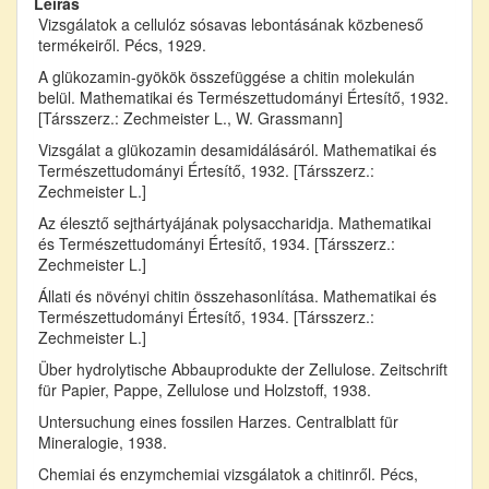
Leírás
Vizsgálatok a cellulóz sósavas lebontásának közbeneső
termékeiről. Pécs, 1929.
A glükozamin-gyökök összefüggése a chitin molekulán
belül. Mathematikai és Természettudományi Értesítő, 1932.
[Társszerz.: Zechmeister L., W. Grassmann]
Vizsgálat a glükozamin desamidálásáról. Mathematikai és
Természettudományi Értesítő, 1932. [Társszerz.:
Zechmeister L.]
Az élesztő sejthártyájának polysaccharidja. Mathematikai
és Természettudományi Értesítő, 1934. [Társszerz.:
Zechmeister L.]
Állati és növényi chitin összehasonlítása. Mathematikai és
Természettudományi Értesítő, 1934. [Társszerz.:
Zechmeister L.]
Über hydrolytische Abbauprodukte der Zellulose. Zeitschrift
für Papier, Pappe, Zellulose und Holzstoff, 1938.
Untersuchung eines fossilen Harzes. Centralblatt für
Mineralogie, 1938.
Chemiai és enzymchemiai vizsgálatok a chitinről. Pécs,