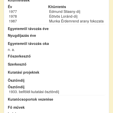
Év
Kitüntetés
1977
Edmund Stiasny-díj
1978
Eötvös Loránd-díj
1987
Munka Érdemrend arany fokozata
Egyetemről távozás éve
Nyugdíjazás éve
Egyetemről távozás oka
n. a.
Főszerkesztő
Szerkesztő
Kutatási projektek
Ösztöndíj
Ösztöndíj
1933. belföldi kutatási ösztöndíj
Kutatócsoportok vezetése
Fő művek