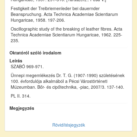
Festigkeit der Treibriemenleder bei dauernder
Beanspruchung. Acta Technica Academiae Scientiarum
Hungaricae, 1958. 197-206.
Oscillographic study of the breaking of leather fibres. Acta
Technica Academiae Scientiarum Hungaricae, 1962. 225-
235.
Oktatóról szóló irodalom
Leírás
SZABÓ 969-971.
Ünnepi megemlékezés Dr. T. G. (1907-1990) születésének
100. évfordulója alkalmából a Pécsi Várostörténeti
Múzeumban. Bőr- és cipőtechnika, -piac, 2007/3. 137-140.
PL II. 314.
Megjegyzés
Rövidítésjegyzék