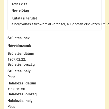
Tóth Géza
Név előtag
Kutatási terület
a bőrgyártás fiziko-kémiai kérdései, a Lignotán elnevezésű mű
Születési név
Névváltozatok
Születési dátum
1907.02.22.
Születési ország
Születési hely
Pécs
Halálozási dátum
1990.12.30.
Halálozási ország
Halálozási hely
Pécs