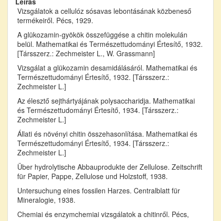
Leírás
Vizsgálatok a cellulóz sósavas lebontásának közbeneső
termékeiről. Pécs, 1929.
A glükozamin-gyökök összefüggése a chitin molekulán
belül. Mathematikai és Természettudományi Értesítő, 1932.
[Társszerz.: Zechmeister L., W. Grassmann]
Vizsgálat a glükozamin desamidálásáról. Mathematikai és
Természettudományi Értesítő, 1932. [Társszerz.:
Zechmeister L.]
Az élesztő sejthártyájának polysaccharidja. Mathematikai
és Természettudományi Értesítő, 1934. [Társszerz.:
Zechmeister L.]
Állati és növényi chitin összehasonlítása. Mathematikai és
Természettudományi Értesítő, 1934. [Társszerz.:
Zechmeister L.]
Über hydrolytische Abbauprodukte der Zellulose. Zeitschrift
für Papier, Pappe, Zellulose und Holzstoff, 1938.
Untersuchung eines fossilen Harzes. Centralblatt für
Mineralogie, 1938.
Chemiai és enzymchemiai vizsgálatok a chitinről. Pécs,