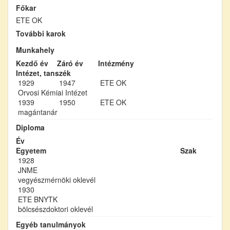
Főkar
ETE OK
További karok
Munkahely
Kezdő év
Záró év
Intézmény
Intézet, tanszék
1929
1947
ETE OK
Orvosi Kémiai Intézet
1939
1950
ETE OK
magántanár
Diploma
Év
Egyetem
Szak
1928
JNME
vegyészmérnöki oklevél
1930
ETE BNYTK
bölcsészdoktori oklevél
Egyéb tanulmányok