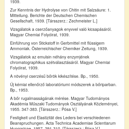
1939.
Zur Kenntnis der Hydrolyse von Chitin mit Salzsäure: 1.
Mitteilung. Berichte der Deutschen Chemischen
Gesellschaft, 1939. [Társszerz.: Zechmeister L.]
Vizsgálatok a cserzőanyagok enyvvel való kicsapásáról.
Magyar Chemiai Folyóirat, 1939.
Einführung von Stickstoff in Gerbmittel mit flüssigem
Ammoniak. Österreichischer Chemiker Zeitung, 1939.
Vizsgálatok az emulsin néhány enzymjének
chromatographikus szétválasztásáról. Magyar Chemiai
Folyóirat, 1939.
A növényi cserzésű bőrök kikészítése. Bp., 1950.
Új kémiai ellenőrző laboratóriumi módszerek a bőriparban.
Bp., 1953.
A bőr rugalmasságának mérése. Magyar Tudományos
Akadémia Műszaki Tudományok Osztályának Közleményei,
1955. 347-383. [Társszerz.: Pósa V.]
Festigkeit und Elastizität des Leders bei verschiedenen
Beanspruchungen. Acta Technica Academiae Scientiarum
Hungaricae, 1957. 291-310. [Társszerz.: Pósa V.]