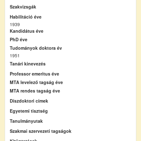
Szakvizsgák
Habilitáció éve
1939
Kandidátus éve
PhD éve
Tudományok doktora év
1951
Tanári kinevezés
Professor emeritus éve
MTA levelező tagság éve
MTA rendes tagság éve
Díszdoktori címek
Egyetemi tisztség
Tanulmányutak
Szakmai szervezeti tagságok
Kitüntetések