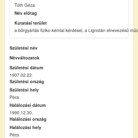
Tóth Géza
Név előtag
Kutatási terület
a bőrgyártás fiziko-kémiai kérdései, a Lignotán elnevezésű mű
Születési név
Névváltozatok
Születési dátum
1907.02.22.
Születési ország
Születési hely
Pécs
Halálozási dátum
1990.12.30.
Halálozási ország
Halálozási hely
Pécs