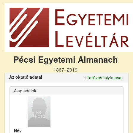
Pécsi Egyetemi Almanach
1367–2019
Az oktató adatai
«
Tallózás folytatása
»
Alap adatok
Név