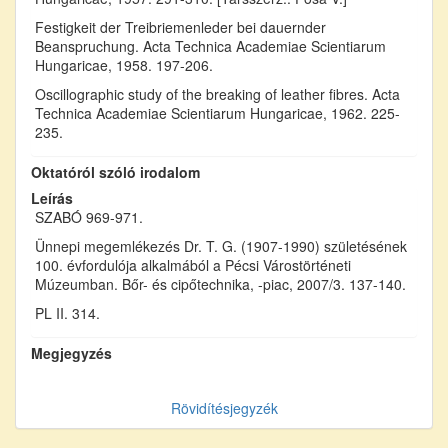
Festigkeit der Treibriemenleder bei dauernder
Beanspruchung. Acta Technica Academiae Scientiarum
Hungaricae, 1958. 197-206.
Oscillographic study of the breaking of leather fibres. Acta
Technica Academiae Scientiarum Hungaricae, 1962. 225-
235.
Oktatóról szóló irodalom
Leírás
SZABÓ 969-971.
Ünnepi megemlékezés Dr. T. G. (1907-1990) születésének
100. évfordulója alkalmából a Pécsi Várostörténeti
Múzeumban. Bőr- és cipőtechnika, -piac, 2007/3. 137-140.
PL II. 314.
Megjegyzés
Rövidítésjegyzék