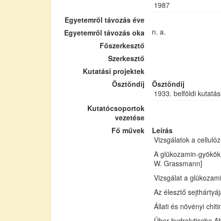
1987
Egyetemről távozás éve
n. a.
Egyetemről távozás oka
Főszerkesztő
Szerkesztő
Kutatási projektek
Ösztöndíj
Ösztöndíj
1933. belföldi kutatás
Kutatócsoportok
vezetése
Fő művek
Leírás
Vizsgálatok a cellul
A glükozamin-gyökök 
W. Grassmann]
Vizsgálat a glükozam
Az élesztő sejthártyá
Állati és növényi chi
Über hydrolytische Ab