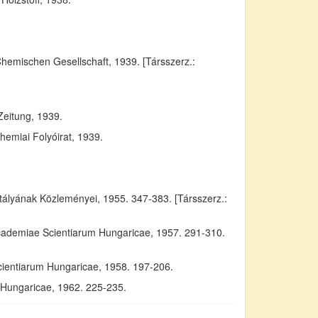
Chemischen Gesellschaft, 1939. [Társszerz.:
Zeitung, 1939.
emiai Folyóirat, 1939.
yának Közleményei, 1955. 347-383. [Társszerz.:
Academiae Scientiarum Hungaricae, 1957. 291-310.
cientiarum Hungaricae, 1958. 197-206.
m Hungaricae, 1962. 225-235.