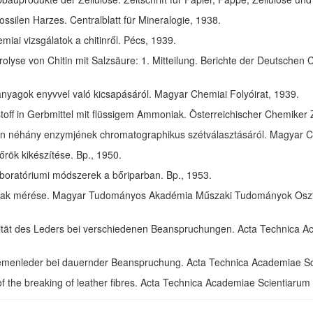
ssilen Harzes. Centralblatt für Mineralogie, 1938.
ai vizsgálatok a chitinről. Pécs, 1939.
olyse von Chitin mit Salzsäure: 1. Mitteilung. Berichte der Deutschen 
anyagok enyvvel való kicsapásáról. Magyar Chemiai Folyóirat, 1939.
toff in Gerbmittel mit flüssigem Ammoniak. Österreichischer Chemiker 
in néhány enzymjének chromatographikus szétválasztásáról. Magyar Ch
rök kikészítése. Bp., 1950.
aboratóriumi módszerek a bőriparban. Bp., 1953.
ak mérése. Magyar Tudományos Akadémia Műszaki Tudományok Osztál
izität des Leders bei verschiedenen Beanspruchungen. Acta Technica 
riemenleder bei dauernder Beanspruchung. Acta Technica Academiae S
of the breaking of leather fibres. Acta Technica Academiae Scientiaru