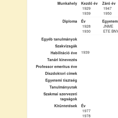
Munkahely
Kezdő év
Záró év
1929
1947
1939
1950
Diploma
Év
Egyetem
1928
JNME
1930
ETE BN
Egyéb tanulmányok
Szakvizsgák
1939
Habilitáció éve
Tanári kinevezés
Professor emeritus éve
Díszdoktori címek
Egyetemi tisztség
Tanulmányutak
Szakmai szervezeti
tagságok
Kitüntetések
Év
1977
1978