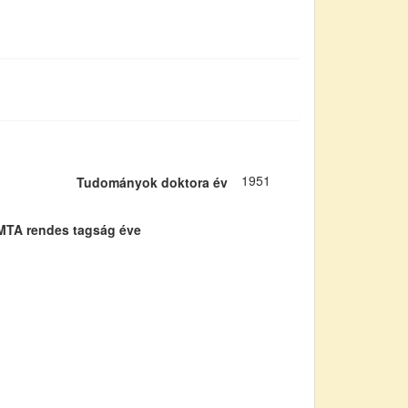
1951
Tudományok doktora év
MTA rendes tagság éve