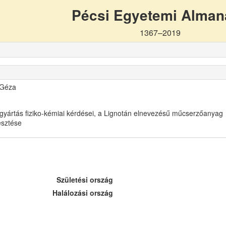
Pécsi Egyetemi Alma
1367–2019
 Géza
gyártás fiziko-kémiai kérdései, a Lignotán elnevezésű műcserzőanyag
lesztése
Születési ország
Halálozási ország