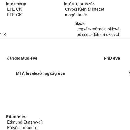
Intézmény
Intézet, tanszék
ETE OK
Orvosi Kémiai Intézet
ETE OK
magántanár
Szak
vegyészmérnöki oklevél
YTK
bölcsészdoktori oklevél
Kandidátus éve
PhD éve
MTA levelező tagság éve
Kitüntetés
Edmund Stiasny-díj
Eötvös Loránd-díj