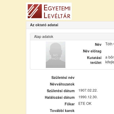
Az oktató adatai
Alap adatok
Tóth
Név
Név előtag
a bőr
Kutatási
kifej
terület
Születési név
Névváltozatok
1907.02.22.
Születési dátum
1990.12.30.
Halálozási dátum
ETE OK
Főkar
További karok