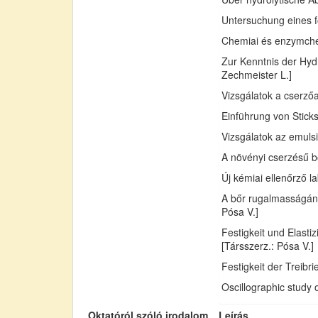
Untersuchung eines fo
Chemiai és enzymchemi
Zur Kenntnis der Hydr
Zechmeister L.]
Vizsgálatok a cserző
Einführung von Sticks
Vizsgálatok az emuls
A növényi cserzésű bő
Új kémiai ellenőrző l
A bőr rugalmasságán
Pósa V.]
Festigkeit und Elast
[Társszerz.: Pósa V.]
Festigkeit der Treib
Oscillographic study 
Oktatóról szóló irodalom
Leírás