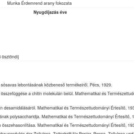
Munka Érdemrend arany fokozata
Nyugdíjazás éve
i ösztöndíj
óz sósavas lebontásának közbeneső termékeiről. Pécs, 1929.
összefüggése a chitin molekulán belül. Mathematikai és Természettudom
in desamidálásáról. Mathematikai és Természettudományi Értesítő, 1932
jának polysaccharidja. Mathematikai és Természettudományi Értesítő, 1
tin összehasonlítása. Mathematikai és Természettudományi Értesítő, 193
bauprodukte der Zellulose. Zeitschrift für Papier, Pappe, Zellulose und 