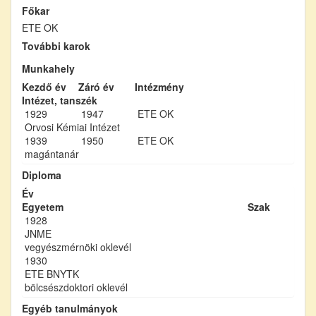
Főkar
ETE OK
További karok
Munkahely
Kezdő év
Záró év
Intézmény
Intézet, tanszék
1929
1947
ETE OK
Orvosi Kémiai Intézet
1939
1950
ETE OK
magántanár
Diploma
Év
Egyetem
Szak
1928
JNME
vegyészmérnöki oklevél
1930
ETE BNYTK
bölcsészdoktori oklevél
Egyéb tanulmányok