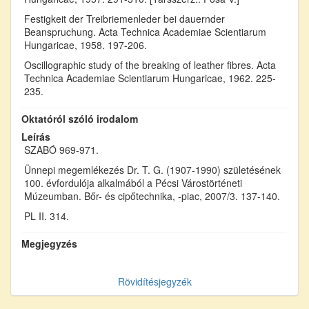
Festigkeit der Treibriemenleder bei dauernder
Beanspruchung. Acta Technica Academiae Scientiarum
Hungaricae, 1958. 197-206.
Oscillographic study of the breaking of leather fibres. Acta
Technica Academiae Scientiarum Hungaricae, 1962. 225-
235.
Oktatóról szóló irodalom
Leírás
SZABÓ 969-971.
Ünnepi megemlékezés Dr. T. G. (1907-1990) születésének
100. évfordulója alkalmából a Pécsi Várostörténeti
Múzeumban. Bőr- és cipőtechnika, -piac, 2007/3. 137-140.
PL II. 314.
Megjegyzés
Rövidítésjegyzék