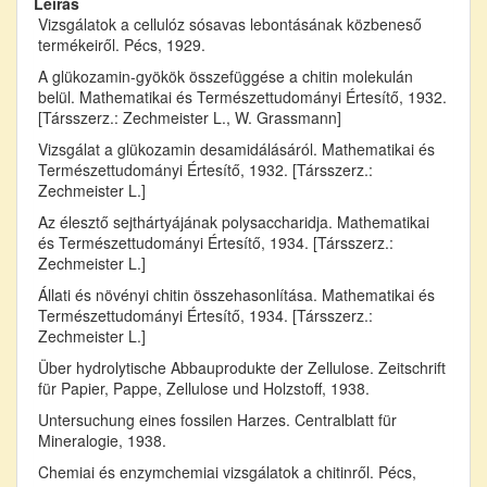
Leírás
Vizsgálatok a cellulóz sósavas lebontásának közbeneső
termékeiről. Pécs, 1929.
A glükozamin-gyökök összefüggése a chitin molekulán
belül. Mathematikai és Természettudományi Értesítő, 1932.
[Társszerz.: Zechmeister L., W. Grassmann]
Vizsgálat a glükozamin desamidálásáról. Mathematikai és
Természettudományi Értesítő, 1932. [Társszerz.:
Zechmeister L.]
Az élesztő sejthártyájának polysaccharidja. Mathematikai
és Természettudományi Értesítő, 1934. [Társszerz.:
Zechmeister L.]
Állati és növényi chitin összehasonlítása. Mathematikai és
Természettudományi Értesítő, 1934. [Társszerz.:
Zechmeister L.]
Über hydrolytische Abbauprodukte der Zellulose. Zeitschrift
für Papier, Pappe, Zellulose und Holzstoff, 1938.
Untersuchung eines fossilen Harzes. Centralblatt für
Mineralogie, 1938.
Chemiai és enzymchemiai vizsgálatok a chitinről. Pécs,