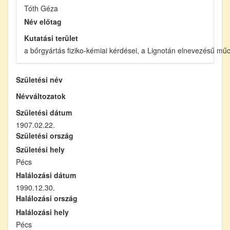
Tóth Géza
Név előtag
Kutatási terület
a bőrgyártás fiziko-kémiai kérdései, a Lignotán elnevezésű mű
Születési név
Névváltozatok
Születési dátum
1907.02.22.
Születési ország
Születési hely
Pécs
Halálozási dátum
1990.12.30.
Halálozási ország
Halálozási hely
Pécs