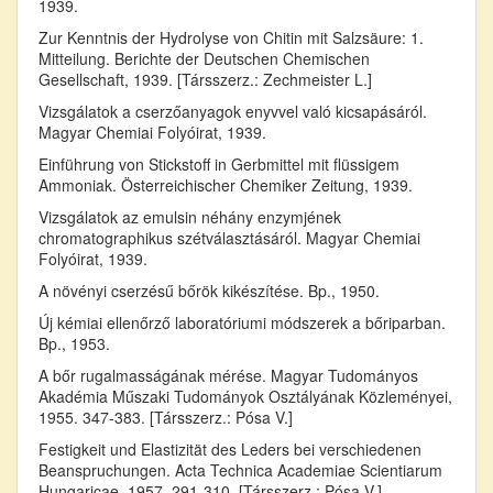
1939.
Zur Kenntnis der Hydrolyse von Chitin mit Salzsäure: 1.
Mitteilung. Berichte der Deutschen Chemischen
Gesellschaft, 1939. [Társszerz.: Zechmeister L.]
Vizsgálatok a cserzőanyagok enyvvel való kicsapásáról.
Magyar Chemiai Folyóirat, 1939.
Einführung von Stickstoff in Gerbmittel mit flüssigem
Ammoniak. Österreichischer Chemiker Zeitung, 1939.
Vizsgálatok az emulsin néhány enzymjének
chromatographikus szétválasztásáról. Magyar Chemiai
Folyóirat, 1939.
A növényi cserzésű bőrök kikészítése. Bp., 1950.
Új kémiai ellenőrző laboratóriumi módszerek a bőriparban.
Bp., 1953.
A bőr rugalmasságának mérése. Magyar Tudományos
Akadémia Műszaki Tudományok Osztályának Közleményei,
1955. 347-383. [Társszerz.: Pósa V.]
Festigkeit und Elastizität des Leders bei verschiedenen
Beanspruchungen. Acta Technica Academiae Scientiarum
Hungaricae, 1957. 291-310. [Társszerz.: Pósa V.]