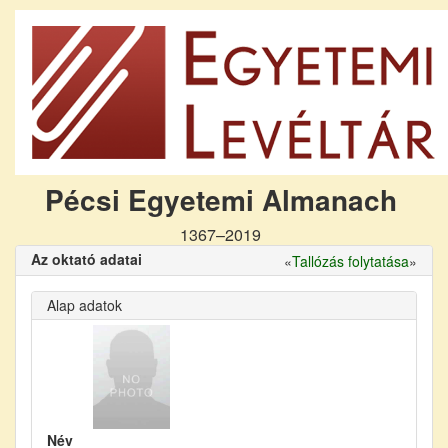
Pécsi Egyetemi Almanach
1367–2019
Az oktató adatai
«
Tallózás folytatása
»
Alap adatok
Név