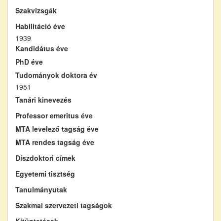
Szakvizsgák
Habilitáció éve
1939
Kandidátus éve
PhD éve
Tudományok doktora év
1951
Tanári kinevezés
Professor emeritus éve
MTA levelező tagság éve
MTA rendes tagság éve
Díszdoktori címek
Egyetemi tisztség
Tanulmányutak
Szakmai szervezeti tagságok
Kitüntetések