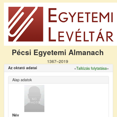
Pécsi Egyetemi Almanach
1367–2019
Az oktató adatai
«
Tallózás folytatása
»
Alap adatok
Név