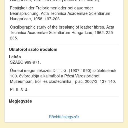
Festigkeit der Treibriemenleder bei dauernder
Beanspruchung. Acta Technica Academiae Scientiarum
Hungaricae, 1958. 197-206.
Oscillographic study of the breaking of leather fibres. Acta
Technica Academiae Scientiarum Hungaricae, 1962. 225-
235.
Oktatóról szóló irodalom
Leírás
SZABÓ 969-971.
Ünnepi megemlékezés Dr. T. G. (1907-1990) születésének
100. évfordulója alkalmából a Pécsi Várostörténeti
Múzeumban. Bőr- és cipőtechnika, -piac, 2007/3. 137-140.
PL II. 314.
Megjegyzés
Rövidítésjegyzék