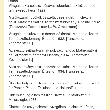
Leírás
Vizsgálatok a cellulóz sósavas lebontásának közbeneső
termékeiről. Pécs, 1929.
A glükozamin-gyökök összefüggése a chitin molekulán
belül. Mathematikai és Természettudományi Értesítő, 1932.
[Társszerz.: Zechmeister L., W. Grassmann]
Vizsgálat a glükozamin desamidálásáról. Mathematikai és
Természettudományi Értesítő, 1932. [Társszerz.:
Zechmeister L.]
Az élesztő sejthártyájának polysaccharidja. Mathematikai
és Természettudományi Értesítő, 1934. [Társszerz.:
Zechmeister L.]
Állati és növényi chitin összehasonlítása. Mathematikai és
Természettudományi Értesítő, 1934. [Társszerz.:
Zechmeister L.]
Über hydrolytische Abbauprodukte der Zellulose. Zeitschrift
für Papier, Pappe, Zellulose und Holzstoff, 1938.
Untersuchung eines fossilen Harzes. Centralblatt für
Mineralogie, 1938.
Chemiai és enzymchemiai vizsgálatok a chitinről. Pécs,