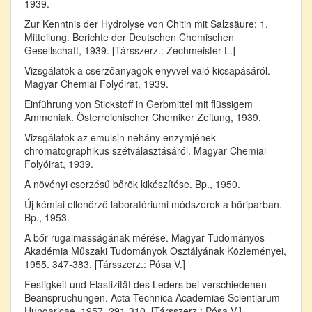
1939.
Zur Kenntnis der Hydrolyse von Chitin mit Salzsäure: 1.
Mitteilung. Berichte der Deutschen Chemischen
Gesellschaft, 1939. [Társszerz.: Zechmeister L.]
Vizsgálatok a cserzőanyagok enyvvel való kicsapásáról.
Magyar Chemiai Folyóirat, 1939.
Einführung von Stickstoff in Gerbmittel mit flüssigem
Ammoniak. Österreichischer Chemiker Zeitung, 1939.
Vizsgálatok az emulsin néhány enzymjének
chromatographikus szétválasztásáról. Magyar Chemiai
Folyóirat, 1939.
A növényi cserzésű bőrök kikészítése. Bp., 1950.
Új kémiai ellenőrző laboratóriumi módszerek a bőriparban.
Bp., 1953.
A bőr rugalmasságának mérése. Magyar Tudományos
Akadémia Műszaki Tudományok Osztályának Közleményei,
1955. 347-383. [Társszerz.: Pósa V.]
Festigkeit und Elastizität des Leders bei verschiedenen
Beanspruchungen. Acta Technica Academiae Scientiarum
Hungaricae, 1957. 291-310. [Társszerz.: Pósa V.]