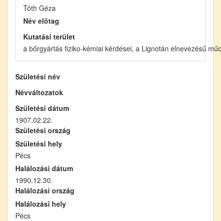
Tóth Géza
Név előtag
Kutatási terület
a bőrgyártás fiziko-kémiai kérdései, a Lignotán elnevezésű mű
Születési név
Névváltozatok
Születési dátum
1907.02.22.
Születési ország
Születési hely
Pécs
Halálozási dátum
1990.12.30.
Halálozási ország
Halálozási hely
Pécs