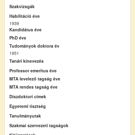
Szakvizsgák
Habilitáció éve
1939
Kandidátus éve
PhD éve
Tudományok doktora év
1951
Tanári kinevezés
Professor emeritus éve
MTA levelező tagság éve
MTA rendes tagság éve
Díszdoktori címek
Egyetemi tisztség
Tanulmányutak
Szakmai szervezeti tagságok
Kitüntetések