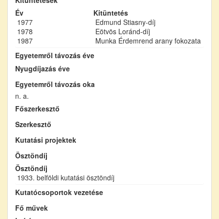
Év
Kitüntetés
1977
Edmund Stiasny-díj
1978
Eötvös Loránd-díj
1987
Munka Érdemrend arany fokozata
Egyetemről távozás éve
Nyugdíjazás éve
Egyetemről távozás oka
n. a.
Főszerkesztő
Szerkesztő
Kutatási projektek
Ösztöndíj
Ösztöndíj
1933. belföldi kutatási ösztöndíj
Kutatócsoportok vezetése
Fő művek