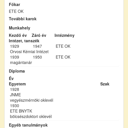
Főkar
ETE OK
További karok
Munkahely
Kezdő év
Záró év
Intézmény
Intézet, tanszék
1929
1947
ETE OK
Orvosi Kémiai Intézet
1939
1950
ETE OK
magántanár
Diploma
Év
Egyetem
Szak
1928
JNME
vegyészmérnöki oklevél
1930
ETE BNYTK
bölcsészdoktori oklevél
Egyéb tanulmányok