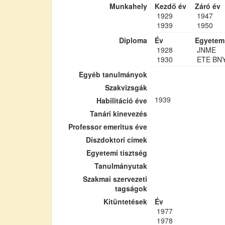
Munkahely
Kezdő év
Záró év
1929
1947
1939
1950
Diploma
Év
Egyetem
1928
JNME
1930
ETE BN
Egyéb tanulmányok
Szakvizsgák
1939
Habilitáció éve
Tanári kinevezés
Professor emeritus éve
Díszdoktori címek
Egyetemi tisztség
Tanulmányutak
Szakmai szervezeti
tagságok
Kitüntetések
Év
1977
1978