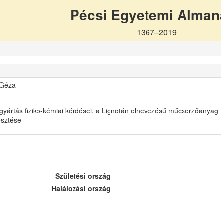
Pécsi Egyetemi Alma
1367–2019
 Géza
gyártás fiziko-kémiai kérdései, a Lignotán elnevezésű műcserzőanyag
lesztése
Születési ország
Halálozási ország