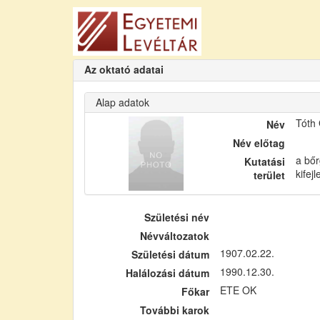
Az oktató adatai
Alap adatok
Tóth
Név
Név előtag
a bőr
Kutatási
kifej
terület
Születési név
Névváltozatok
1907.02.22.
Születési dátum
1990.12.30.
Halálozási dátum
ETE OK
Főkar
További karok