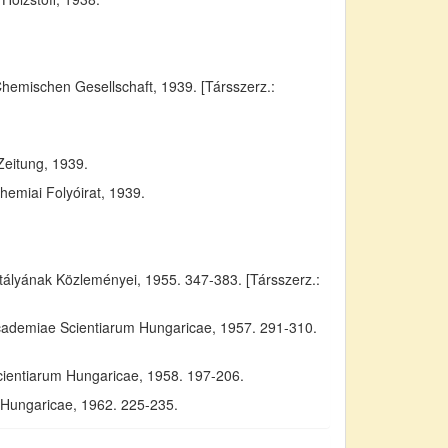
Chemischen Gesellschaft, 1939. [Társszerz.:
Zeitung, 1939.
emiai Folyóirat, 1939.
yának Közleményei, 1955. 347-383. [Társszerz.:
Academiae Scientiarum Hungaricae, 1957. 291-310.
cientiarum Hungaricae, 1958. 197-206.
m Hungaricae, 1962. 225-235.