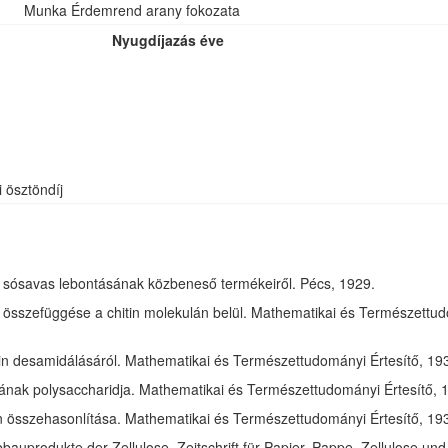
Munka Érdemrend arany fokozata
Nyugdíjazás éve
i ösztöndíj
óz sósavas lebontásának közbeneső termékeiről. Pécs, 1929.
összefüggése a chitin molekulán belül. Mathematikai és Természettudom
in desamidálásáról. Mathematikai és Természettudományi Értesítő, 1932
jának polysaccharidja. Mathematikai és Természettudományi Értesítő, 1
tin összehasonlítása. Mathematikai és Természettudományi Értesítő, 193
bauprodukte der Zellulose. Zeitschrift für Papier, Pappe, Zellulose und 