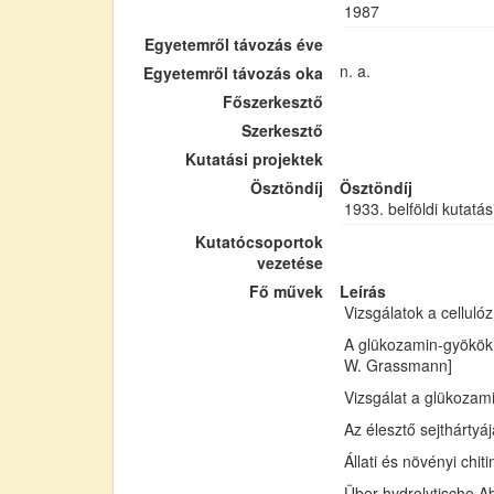
1987
Egyetemről távozás éve
n. a.
Egyetemről távozás oka
Főszerkesztő
Szerkesztő
Kutatási projektek
Ösztöndíj
Ösztöndíj
1933. belföldi kutatás
Kutatócsoportok
vezetése
Fő művek
Leírás
Vizsgálatok a cellul
A glükozamin-gyökök 
W. Grassmann]
Vizsgálat a glükozam
Az élesztő sejthártyá
Állati és növényi chi
Über hydrolytische Ab