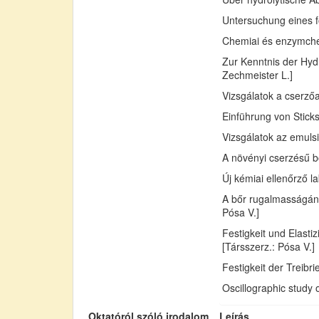
Untersuchung eines fo
Chemiai és enzymchemi
Zur Kenntnis der Hydr
Zechmeister L.]
Vizsgálatok a cserző
Einführung von Sticks
Vizsgálatok az emuls
A növényi cserzésű bő
Új kémiai ellenőrző l
A bőr rugalmasságán
Pósa V.]
Festigkeit und Elast
[Társszerz.: Pósa V.]
Festigkeit der Treib
Oscillographic study 
Oktatóról szóló irodalom
Leírás