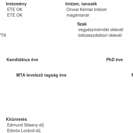
Intézmény
Intézet, tanszék
ETE OK
Orvosi Kémiai Intézet
ETE OK
magántanár
Szak
vegyészmérnöki oklevél
YTK
bölcsészdoktori oklevél
Kandidátus éve
PhD éve
MTA levelező tagság éve
Kitüntetés
Edmund Stiasny-díj
Eötvös Loránd-díj