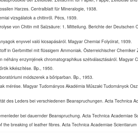
ssilen Harzes. Centralblatt für Mineralogie, 1938.
ai vizsgálatok a chitinről. Pécs, 1939.
olyse von Chitin mit Salzsäure: 1. Mitteilung. Berichte der Deutschen 
anyagok enyvvel való kicsapásáról. Magyar Chemiai Folyóirat, 1939.
toff in Gerbmittel mit flüssigem Ammoniak. Österreichischer Chemiker 
in néhány enzymjének chromatographikus szétválasztásáról. Magyar Ch
rök kikészítése. Bp., 1950.
aboratóriumi módszerek a bőriparban. Bp., 1953.
ak mérése. Magyar Tudományos Akadémia Műszaki Tudományok Osztál
izität des Leders bei verschiedenen Beanspruchungen. Acta Technica 
riemenleder bei dauernder Beanspruchung. Acta Technica Academiae S
of the breaking of leather fibres. Acta Technica Academiae Scientiaru