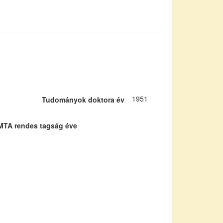
1951
Tudományok doktora év
MTA rendes tagság éve