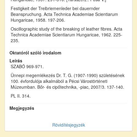
Festigkeit der Treibriemenleder bei dauernder
Beanspruchung. Acta Technica Academiae Scientiarum
Hungaricae, 1958. 197-206.
Oscillographic study of the breaking of leather fibres. Acta
Technica Academiae Scientiarum Hungaricae, 1962. 225-
235.
Oktatóról szóló irodalom
Leírás
SZABÓ 969-971.
Ünnepi megemlékezés Dr. T. G. (1907-1990) születésének
100. évfordulója alkalmából a Pécsi Várostörténeti
Múzeumban. Bőr- és cipőtechnika, -piac, 2007/3. 137-140.
PL II. 314.
Megjegyzés
Rövidítésjegyzék