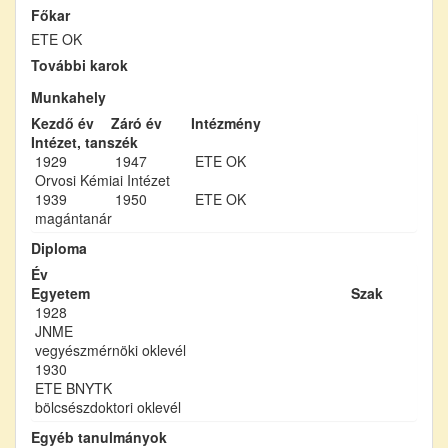
Főkar
ETE OK
További karok
Munkahely
Kezdő év
Záró év
Intézmény
Intézet, tanszék
1929
1947
ETE OK
Orvosi Kémiai Intézet
1939
1950
ETE OK
magántanár
Diploma
Év
Egyetem
Szak
1928
JNME
vegyészmérnöki oklevél
1930
ETE BNYTK
bölcsészdoktori oklevél
Egyéb tanulmányok