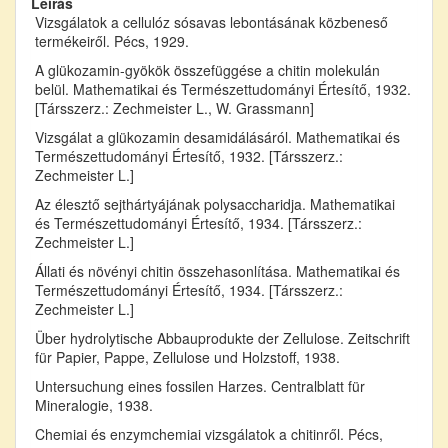
Leírás
Vizsgálatok a cellulóz sósavas lebontásának közbeneső
termékeiről. Pécs, 1929.
A glükozamin-gyökök összefüggése a chitin molekulán
belül. Mathematikai és Természettudományi Értesítő, 1932.
[Társszerz.: Zechmeister L., W. Grassmann]
Vizsgálat a glükozamin desamidálásáról. Mathematikai és
Természettudományi Értesítő, 1932. [Társszerz.:
Zechmeister L.]
Az élesztő sejthártyájának polysaccharidja. Mathematikai
és Természettudományi Értesítő, 1934. [Társszerz.:
Zechmeister L.]
Állati és növényi chitin összehasonlítása. Mathematikai és
Természettudományi Értesítő, 1934. [Társszerz.:
Zechmeister L.]
Über hydrolytische Abbauprodukte der Zellulose. Zeitschrift
für Papier, Pappe, Zellulose und Holzstoff, 1938.
Untersuchung eines fossilen Harzes. Centralblatt für
Mineralogie, 1938.
Chemiai és enzymchemiai vizsgálatok a chitinről. Pécs,