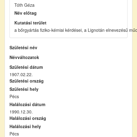
Tóth Géza
Név előtag
Kutatási terület
a bőrgyártás fiziko-kémiai kérdései, a Lignotán elnevezésű mű
Születési név
Névváltozatok
Születési dátum
1907.02.22.
Születési ország
Születési hely
Pécs
Halálozási dátum
1990.12.30.
Halálozási ország
Halálozási hely
Pécs