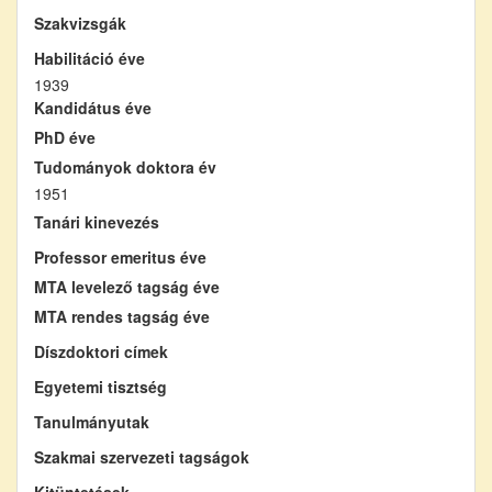
Szakvizsgák
Habilitáció éve
1939
Kandidátus éve
PhD éve
Tudományok doktora év
1951
Tanári kinevezés
Professor emeritus éve
MTA levelező tagság éve
MTA rendes tagság éve
Díszdoktori címek
Egyetemi tisztség
Tanulmányutak
Szakmai szervezeti tagságok
Kitüntetések