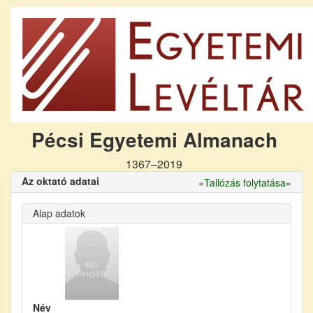
Pécsi Egyetemi Almanach
1367–2019
Az oktató adatai
«
Tallózás folytatása
»
Alap adatok
Név