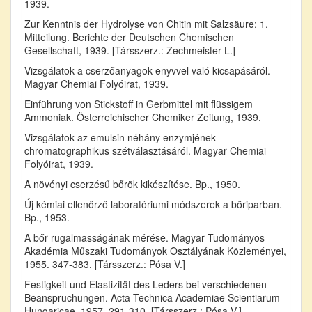
1939.
Zur Kenntnis der Hydrolyse von Chitin mit Salzsäure: 1.
Mitteilung. Berichte der Deutschen Chemischen
Gesellschaft, 1939. [Társszerz.: Zechmeister L.]
Vizsgálatok a cserzőanyagok enyvvel való kicsapásáról.
Magyar Chemiai Folyóirat, 1939.
Einführung von Stickstoff in Gerbmittel mit flüssigem
Ammoniak. Österreichischer Chemiker Zeitung, 1939.
Vizsgálatok az emulsin néhány enzymjének
chromatographikus szétválasztásáról. Magyar Chemiai
Folyóirat, 1939.
A növényi cserzésű bőrök kikészítése. Bp., 1950.
Új kémiai ellenőrző laboratóriumi módszerek a bőriparban.
Bp., 1953.
A bőr rugalmasságának mérése. Magyar Tudományos
Akadémia Műszaki Tudományok Osztályának Közleményei,
1955. 347-383. [Társszerz.: Pósa V.]
Festigkeit und Elastizität des Leders bei verschiedenen
Beanspruchungen. Acta Technica Academiae Scientiarum
Hungaricae, 1957. 291-310. [Társszerz.: Pósa V.]