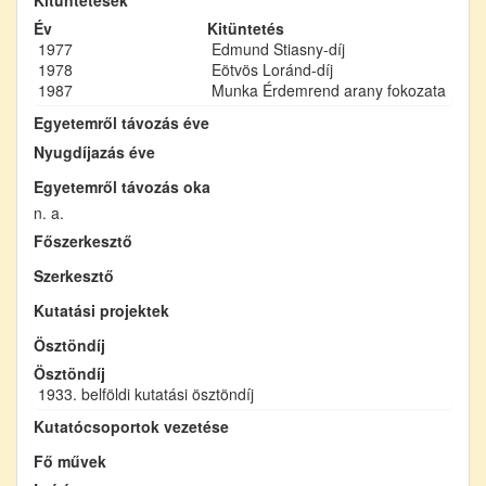
Év
Kitüntetés
1977
Edmund Stiasny-díj
1978
Eötvös Loránd-díj
1987
Munka Érdemrend arany fokozata
Egyetemről távozás éve
Nyugdíjazás éve
Egyetemről távozás oka
n. a.
Főszerkesztő
Szerkesztő
Kutatási projektek
Ösztöndíj
Ösztöndíj
1933. belföldi kutatási ösztöndíj
Kutatócsoportok vezetése
Fő művek