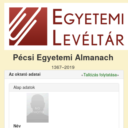
Pécsi Egyetemi Almanach
1367–2019
Az oktató adatai
«
Tallózás folytatása
»
Alap adatok
Név