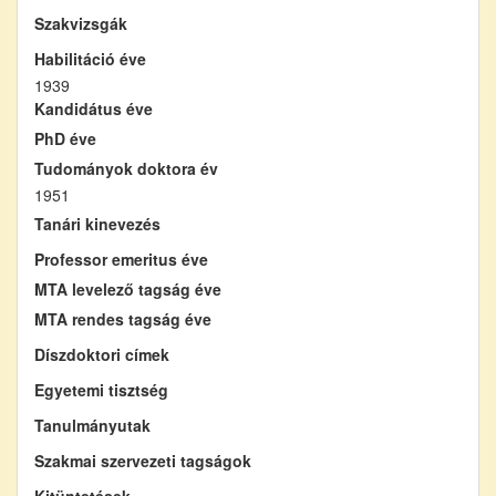
Szakvizsgák
Habilitáció éve
1939
Kandidátus éve
PhD éve
Tudományok doktora év
1951
Tanári kinevezés
Professor emeritus éve
MTA levelező tagság éve
MTA rendes tagság éve
Díszdoktori címek
Egyetemi tisztség
Tanulmányutak
Szakmai szervezeti tagságok
Kitüntetések