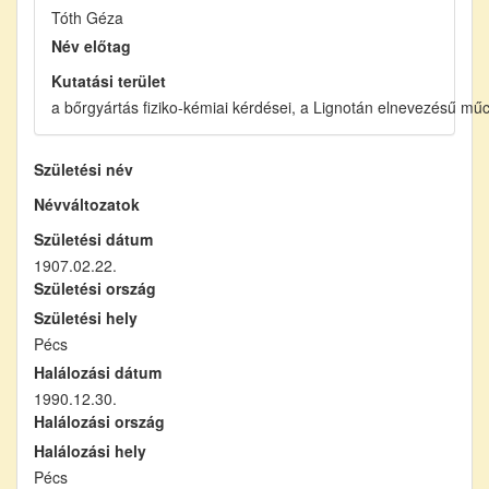
Tóth Géza
Név előtag
Kutatási terület
a bőrgyártás fiziko-kémiai kérdései, a Lignotán elnevezésű mű
Születési név
Névváltozatok
Születési dátum
1907.02.22.
Születési ország
Születési hely
Pécs
Halálozási dátum
1990.12.30.
Halálozási ország
Halálozási hely
Pécs