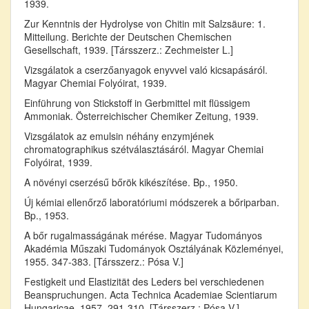
1939.
Zur Kenntnis der Hydrolyse von Chitin mit Salzsäure: 1.
Mitteilung. Berichte der Deutschen Chemischen
Gesellschaft, 1939. [Társszerz.: Zechmeister L.]
Vizsgálatok a cserzőanyagok enyvvel való kicsapásáról.
Magyar Chemiai Folyóirat, 1939.
Einführung von Stickstoff in Gerbmittel mit flüssigem
Ammoniak. Österreichischer Chemiker Zeitung, 1939.
Vizsgálatok az emulsin néhány enzymjének
chromatographikus szétválasztásáról. Magyar Chemiai
Folyóirat, 1939.
A növényi cserzésű bőrök kikészítése. Bp., 1950.
Új kémiai ellenőrző laboratóriumi módszerek a bőriparban.
Bp., 1953.
A bőr rugalmasságának mérése. Magyar Tudományos
Akadémia Műszaki Tudományok Osztályának Közleményei,
1955. 347-383. [Társszerz.: Pósa V.]
Festigkeit und Elastizität des Leders bei verschiedenen
Beanspruchungen. Acta Technica Academiae Scientiarum
Hungaricae, 1957. 291-310. [Társszerz.: Pósa V.]