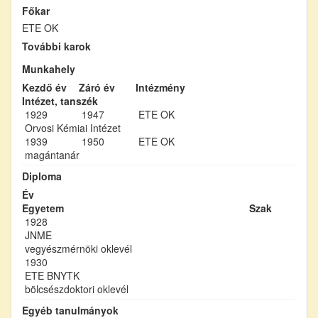
Főkar
ETE OK
További karok
Munkahely
Kezdő év
Záró év
Intézmény
Intézet, tanszék
1929
1947
ETE OK
Orvosi Kémiai Intézet
1939
1950
ETE OK
magántanár
Diploma
Év
Egyetem
Szak
1928
JNME
vegyészmérnöki oklevél
1930
ETE BNYTK
bölcsészdoktori oklevél
Egyéb tanulmányok