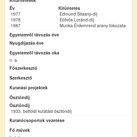
Év
Kitüntetés
1977
Edmund Stiasny-díj
1978
Eötvös Loránd-díj
1987
Munka Érdemrend arany fokozata
Egyetemről távozás éve
Nyugdíjazás éve
Egyetemről távozás oka
n. a.
Főszerkesztő
Szerkesztő
Kutatási projektek
Ösztöndíj
Ösztöndíj
1933. belföldi kutatási ösztöndíj
Kutatócsoportok vezetése
Fő művek