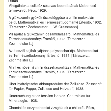
Leírás
Vizsgálatok a cellulóz sósavas lebontásának közbeneső
termékeiről. Pécs, 1929.
A glükozamin-gyökök összefüggése a chitin molekulán
belül. Mathematikai és Természettudományi Értesítő, 1932.
[Társszerz.: Zechmeister L., W. Grassmann]
Vizsgálat a glükozamin desamidálásáról. Mathematikai és
Természettudományi Értesítő, 1932. [Társszerz.:
Zechmeister L.]
Az élesztő sejthártyájának polysaccharidja. Mathematikai
és Természettudományi Értesítő, 1934. [Társszerz.:
Zechmeister L.]
Állati és növényi chitin összehasonlítása. Mathematikai és
Természettudományi Értesítő, 1934. [Társszerz.:
Zechmeister L.]
Über hydrolytische Abbauprodukte der Zellulose. Zeitschrift
für Papier, Pappe, Zellulose und Holzstoff, 1938.
Untersuchung eines fossilen Harzes. Centralblatt für
Mineralogie, 1938.
Chemiai és enzymchemiai vizsgálatok a chitinről. Pécs,