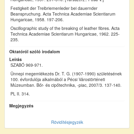
Festigkeit der Treibriemenleder bei dauernder
Beanspruchung. Acta Technica Academiae Scientiarum
Hungaricae, 1958. 197-206.
Oscillographic study of the breaking of leather fibres. Acta
Technica Academiae Scientiarum Hungaricae, 1962. 225-
235.
Oktatóról szóló irodalom
Leírás
SZABÓ 969-971.
Ünnepi megemlékezés Dr. T. G. (1907-1990) születésének
100. évfordulója alkalmából a Pécsi Várostörténeti
Múzeumban. Bőr- és cipőtechnika, -piac, 2007/3. 137-140.
PL II. 314.
Megjegyzés
Rövidítésjegyzék