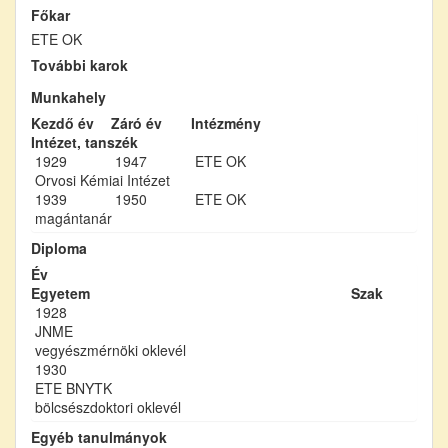
Főkar
ETE OK
További karok
Munkahely
Kezdő év
Záró év
Intézmény
Intézet, tanszék
1929
1947
ETE OK
Orvosi Kémiai Intézet
1939
1950
ETE OK
magántanár
Diploma
Év
Egyetem
Szak
1928
JNME
vegyészmérnöki oklevél
1930
ETE BNYTK
bölcsészdoktori oklevél
Egyéb tanulmányok