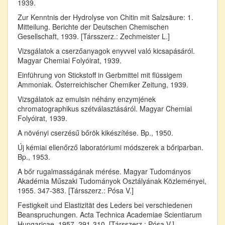
1939.
Zur Kenntnis der Hydrolyse von Chitin mit Salzsäure: 1.
Mitteilung. Berichte der Deutschen Chemischen
Gesellschaft, 1939. [Társszerz.: Zechmeister L.]
Vizsgálatok a cserzőanyagok enyvvel való kicsapásáról.
Magyar Chemiai Folyóirat, 1939.
Einführung von Stickstoff in Gerbmittel mit flüssigem
Ammoniak. Österreichischer Chemiker Zeitung, 1939.
Vizsgálatok az emulsin néhány enzymjének
chromatographikus szétválasztásáról. Magyar Chemiai
Folyóirat, 1939.
A növényi cserzésű bőrök kikészítése. Bp., 1950.
Új kémiai ellenőrző laboratóriumi módszerek a bőriparban.
Bp., 1953.
A bőr rugalmasságának mérése. Magyar Tudományos
Akadémia Műszaki Tudományok Osztályának Közleményei,
1955. 347-383. [Társszerz.: Pósa V.]
Festigkeit und Elastizität des Leders bei verschiedenen
Beanspruchungen. Acta Technica Academiae Scientiarum
Hungaricae, 1957. 291-310. [Társszerz.: Pósa V.]