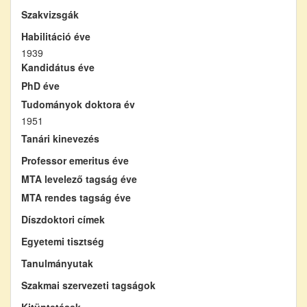
Szakvizsgák
Habilitáció éve
1939
Kandidátus éve
PhD éve
Tudományok doktora év
1951
Tanári kinevezés
Professor emeritus éve
MTA levelező tagság éve
MTA rendes tagság éve
Díszdoktori címek
Egyetemi tisztség
Tanulmányutak
Szakmai szervezeti tagságok
Kitüntetések