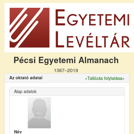
Pécsi Egyetemi Almanach
1367–2019
Az oktató adatai
«
Tallózás folytatása
»
Alap adatok
Név