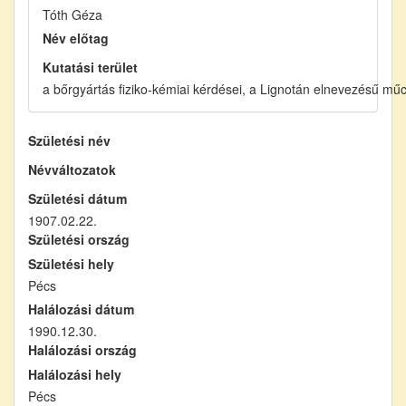
Tóth Géza
Név előtag
Kutatási terület
a bőrgyártás fiziko-kémiai kérdései, a Lignotán elnevezésű mű
Születési név
Névváltozatok
Születési dátum
1907.02.22.
Születési ország
Születési hely
Pécs
Halálozási dátum
1990.12.30.
Halálozási ország
Halálozási hely
Pécs