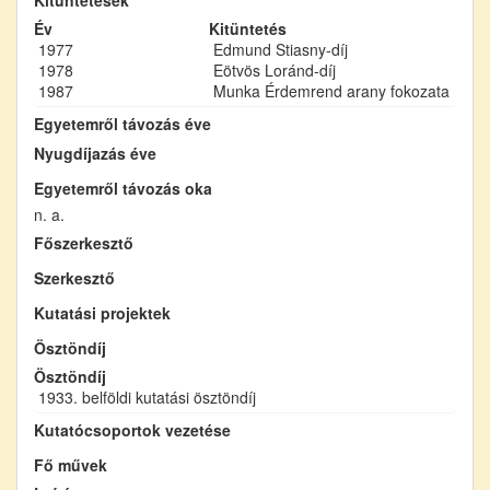
Év
Kitüntetés
1977
Edmund Stiasny-díj
1978
Eötvös Loránd-díj
1987
Munka Érdemrend arany fokozata
Egyetemről távozás éve
Nyugdíjazás éve
Egyetemről távozás oka
n. a.
Főszerkesztő
Szerkesztő
Kutatási projektek
Ösztöndíj
Ösztöndíj
1933. belföldi kutatási ösztöndíj
Kutatócsoportok vezetése
Fő művek