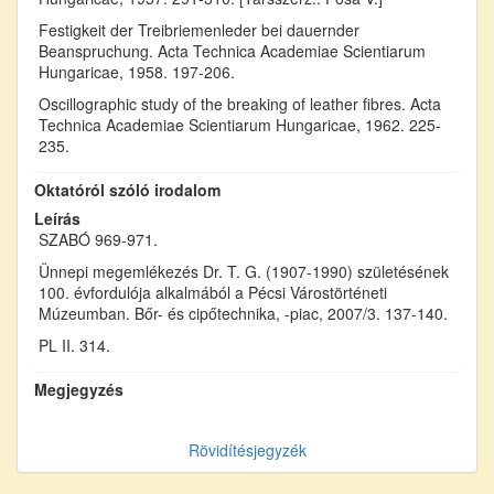
Festigkeit der Treibriemenleder bei dauernder
Beanspruchung. Acta Technica Academiae Scientiarum
Hungaricae, 1958. 197-206.
Oscillographic study of the breaking of leather fibres. Acta
Technica Academiae Scientiarum Hungaricae, 1962. 225-
235.
Oktatóról szóló irodalom
Leírás
SZABÓ 969-971.
Ünnepi megemlékezés Dr. T. G. (1907-1990) születésének
100. évfordulója alkalmából a Pécsi Várostörténeti
Múzeumban. Bőr- és cipőtechnika, -piac, 2007/3. 137-140.
PL II. 314.
Megjegyzés
Rövidítésjegyzék