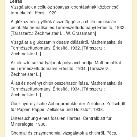
Leírás
Vizsgálatok a cellulóz sósavas lebontásának közbeneső
termékeiről. Pécs, 1929.
A glükozamin-gyökök összefüggése a chitin molekulán
belül. Mathematikai és Természettudományi Értesítő, 1932.
[Társszerz.: Zechmeister L., W. Grassmann]
Vizsgálat a glükozamin desamidálásáról. Mathematikai és
Természettudományi Értesítő, 1932. [Társszerz.:
Zechmeister L.]
Az élesztő sejthártyájának polysaccharidja. Mathematikai
és Természettudományi Értesítő, 1934. [Társszerz.:
Zechmeister L.]
Állati és növényi chitin összehasonlítása. Mathematikai és
Természettudományi Értesítő, 1934. [Társszerz.:
Zechmeister L.]
Über hydrolytische Abbauprodukte der Zellulose. Zeitschrift
für Papier, Pappe, Zellulose und Holzstoff, 1938.
Untersuchung eines fossilen Harzes. Centralblatt für
Mineralogie, 1938.
Chemiai és enzymchemiai vizsgálatok a chitinről. Pécs,