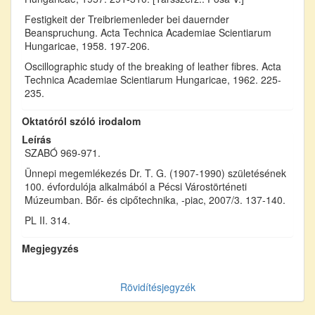
Festigkeit der Treibriemenleder bei dauernder
Beanspruchung. Acta Technica Academiae Scientiarum
Hungaricae, 1958. 197-206.
Oscillographic study of the breaking of leather fibres. Acta
Technica Academiae Scientiarum Hungaricae, 1962. 225-
235.
Oktatóról szóló irodalom
Leírás
SZABÓ 969-971.
Ünnepi megemlékezés Dr. T. G. (1907-1990) születésének
100. évfordulója alkalmából a Pécsi Várostörténeti
Múzeumban. Bőr- és cipőtechnika, -piac, 2007/3. 137-140.
PL II. 314.
Megjegyzés
Rövidítésjegyzék