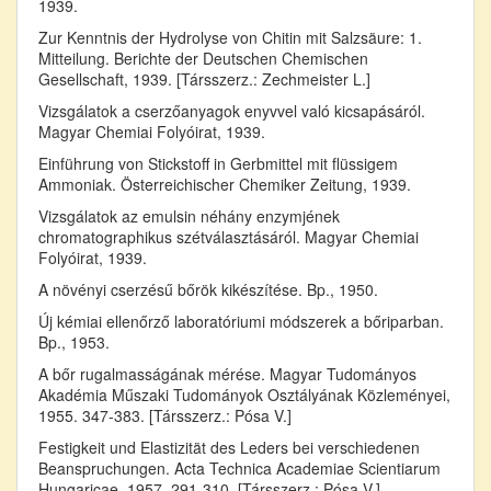
1939.
Zur Kenntnis der Hydrolyse von Chitin mit Salzsäure: 1.
Mitteilung. Berichte der Deutschen Chemischen
Gesellschaft, 1939. [Társszerz.: Zechmeister L.]
Vizsgálatok a cserzőanyagok enyvvel való kicsapásáról.
Magyar Chemiai Folyóirat, 1939.
Einführung von Stickstoff in Gerbmittel mit flüssigem
Ammoniak. Österreichischer Chemiker Zeitung, 1939.
Vizsgálatok az emulsin néhány enzymjének
chromatographikus szétválasztásáról. Magyar Chemiai
Folyóirat, 1939.
A növényi cserzésű bőrök kikészítése. Bp., 1950.
Új kémiai ellenőrző laboratóriumi módszerek a bőriparban.
Bp., 1953.
A bőr rugalmasságának mérése. Magyar Tudományos
Akadémia Műszaki Tudományok Osztályának Közleményei,
1955. 347-383. [Társszerz.: Pósa V.]
Festigkeit und Elastizität des Leders bei verschiedenen
Beanspruchungen. Acta Technica Academiae Scientiarum
Hungaricae, 1957. 291-310. [Társszerz.: Pósa V.]