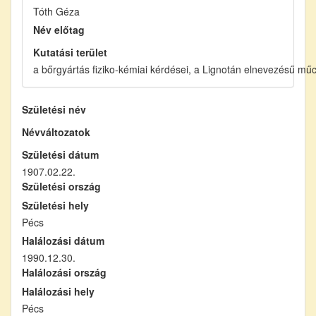
Tóth Géza
Név előtag
Kutatási terület
a bőrgyártás fiziko-kémiai kérdései, a Lignotán elnevezésű mű
Születési név
Névváltozatok
Születési dátum
1907.02.22.
Születési ország
Születési hely
Pécs
Halálozási dátum
1990.12.30.
Halálozási ország
Halálozási hely
Pécs