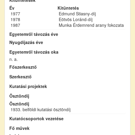
Év
Kitüntetés
1977
Edmund Stiasny-díj
1978
Eötvös Loránd-díj
1987
Munka Érdemrend arany fokozata
Egyetemről távozás éve
Nyugdíjazás éve
Egyetemről távozás oka
n. a.
Főszerkesztő
Szerkesztő
Kutatási projektek
Ösztöndíj
Ösztöndíj
1933. belföldi kutatási ösztöndíj
Kutatócsoportok vezetése
Fő művek