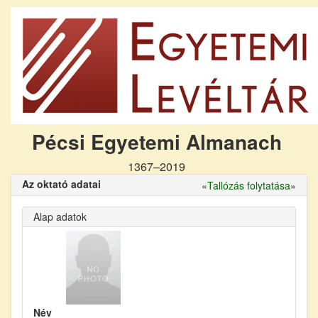
Pécsi Egyetemi Almanach
1367–2019
Az oktató adatai
«
Tallózás folytatása
»
Alap adatok
Név