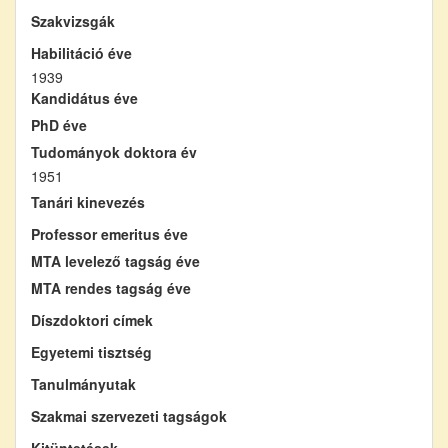
Szakvizsgák
Habilitáció éve
1939
Kandidátus éve
PhD éve
Tudományok doktora év
1951
Tanári kinevezés
Professor emeritus éve
MTA levelező tagság éve
MTA rendes tagság éve
Díszdoktori címek
Egyetemi tisztség
Tanulmányutak
Szakmai szervezeti tagságok
Kitüntetések