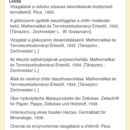
Leírás
Vizsgálatok a cellulóz sósavas lebontásának közbeneső
termékeiről. Pécs, 1929.
A glükozamin-gyökök összefüggése a chitin molekulán
belül. Mathematikai és Természettudományi Értesítő, 1932.
[Társszerz.: Zechmeister L., W. Grassmann]
Vizsgálat a glükozamin desamidálásáról. Mathematikai és
Természettudományi Értesítő, 1932. [Társszerz.:
Zechmeister L.]
Az élesztő sejthártyájának polysaccharidja. Mathematikai
és Természettudományi Értesítő, 1934. [Társszerz.:
Zechmeister L.]
Állati és növényi chitin összehasonlítása. Mathematikai és
Természettudományi Értesítő, 1934. [Társszerz.:
Zechmeister L.]
Über hydrolytische Abbauprodukte der Zellulose. Zeitschrift
für Papier, Pappe, Zellulose und Holzstoff, 1938.
Untersuchung eines fossilen Harzes. Centralblatt für
Mineralogie, 1938.
Chemiai és enzymchemiai vizsgálatok a chitinről. Pécs,