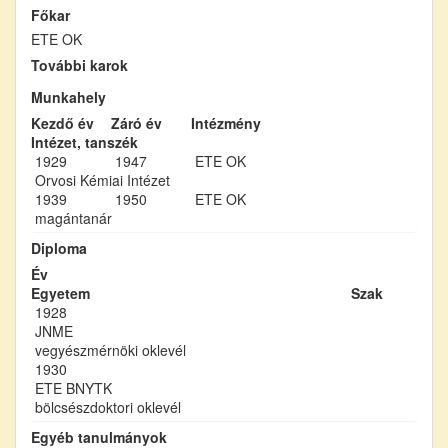
Főkar
ETE OK
További karok
Munkahely
Kezdő év
Záró év
Intézmény
Intézet, tanszék
1929
1947
ETE OK
Orvosi Kémiai Intézet
1939
1950
ETE OK
magántanár
Diploma
Év
Egyetem
Szak
1928
JNME
vegyészmérnöki oklevél
1930
ETE BNYTK
bölcsészdoktori oklevél
Egyéb tanulmányok