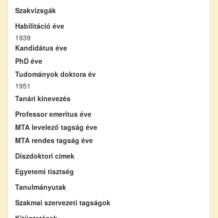
Szakvizsgák
Habilitáció éve
1939
Kandidátus éve
PhD éve
Tudományok doktora év
1951
Tanári kinevezés
Professor emeritus éve
MTA levelező tagság éve
MTA rendes tagság éve
Díszdoktori címek
Egyetemi tisztség
Tanulmányutak
Szakmai szervezeti tagságok
Kitüntetések