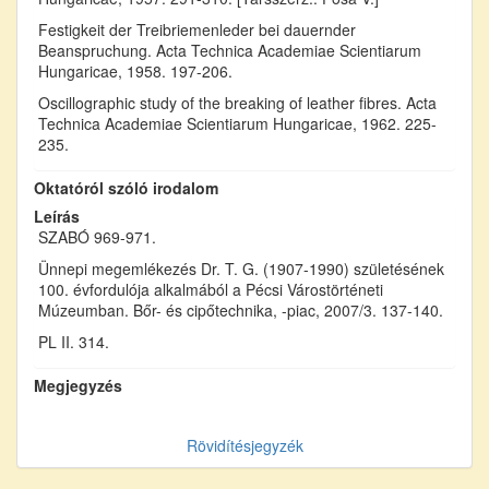
Festigkeit der Treibriemenleder bei dauernder
Beanspruchung. Acta Technica Academiae Scientiarum
Hungaricae, 1958. 197-206.
Oscillographic study of the breaking of leather fibres. Acta
Technica Academiae Scientiarum Hungaricae, 1962. 225-
235.
Oktatóról szóló irodalom
Leírás
SZABÓ 969-971.
Ünnepi megemlékezés Dr. T. G. (1907-1990) születésének
100. évfordulója alkalmából a Pécsi Várostörténeti
Múzeumban. Bőr- és cipőtechnika, -piac, 2007/3. 137-140.
PL II. 314.
Megjegyzés
Rövidítésjegyzék