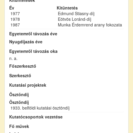
Év
Kitüntetés
1977
Edmund Stiasny-díj
1978
Eötvös Loránd-díj
1987
Munka Érdemrend arany fokozata
Egyetemről távozás éve
Nyugdíjazás éve
Egyetemről távozás oka
n. a.
Főszerkesztő
Szerkesztő
Kutatási projektek
Ösztöndíj
Ösztöndíj
1933. belföldi kutatási ösztöndíj
Kutatócsoportok vezetése
Fő művek