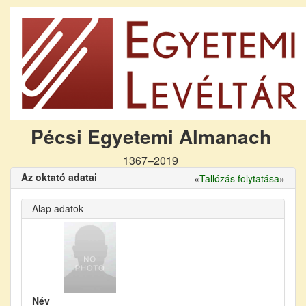
Pécsi Egyetemi Almanach
1367–2019
Az oktató adatai
«
Tallózás folytatása
»
Alap adatok
Név