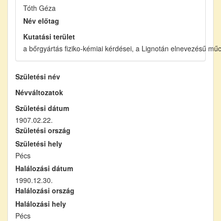
Tóth Géza
Név előtag
Kutatási terület
a bőrgyártás fiziko-kémiai kérdései, a Lignotán elnevezésű mű
Születési név
Névváltozatok
Születési dátum
1907.02.22.
Születési ország
Születési hely
Pécs
Halálozási dátum
1990.12.30.
Halálozási ország
Halálozási hely
Pécs