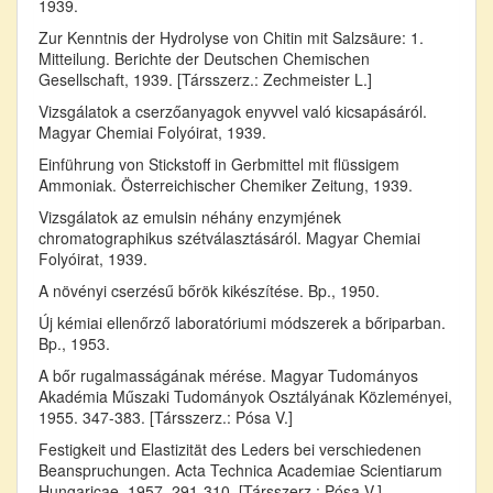
1939.
Zur Kenntnis der Hydrolyse von Chitin mit Salzsäure: 1.
Mitteilung. Berichte der Deutschen Chemischen
Gesellschaft, 1939. [Társszerz.: Zechmeister L.]
Vizsgálatok a cserzőanyagok enyvvel való kicsapásáról.
Magyar Chemiai Folyóirat, 1939.
Einführung von Stickstoff in Gerbmittel mit flüssigem
Ammoniak. Österreichischer Chemiker Zeitung, 1939.
Vizsgálatok az emulsin néhány enzymjének
chromatographikus szétválasztásáról. Magyar Chemiai
Folyóirat, 1939.
A növényi cserzésű bőrök kikészítése. Bp., 1950.
Új kémiai ellenőrző laboratóriumi módszerek a bőriparban.
Bp., 1953.
A bőr rugalmasságának mérése. Magyar Tudományos
Akadémia Műszaki Tudományok Osztályának Közleményei,
1955. 347-383. [Társszerz.: Pósa V.]
Festigkeit und Elastizität des Leders bei verschiedenen
Beanspruchungen. Acta Technica Academiae Scientiarum
Hungaricae, 1957. 291-310. [Társszerz.: Pósa V.]