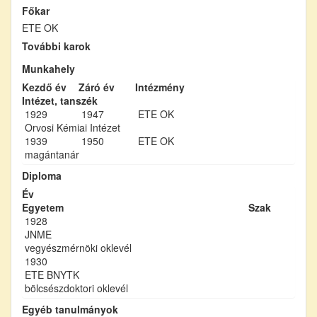
Főkar
ETE OK
További karok
Munkahely
Kezdő év
Záró év
Intézmény
Intézet, tanszék
1929
1947
ETE OK
Orvosi Kémiai Intézet
1939
1950
ETE OK
magántanár
Diploma
Év
Egyetem
Szak
1928
JNME
vegyészmérnöki oklevél
1930
ETE BNYTK
bölcsészdoktori oklevél
Egyéb tanulmányok