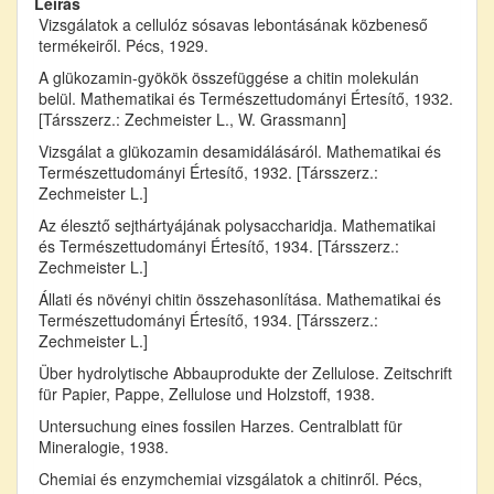
Leírás
Vizsgálatok a cellulóz sósavas lebontásának közbeneső
termékeiről. Pécs, 1929.
A glükozamin-gyökök összefüggése a chitin molekulán
belül. Mathematikai és Természettudományi Értesítő, 1932.
[Társszerz.: Zechmeister L., W. Grassmann]
Vizsgálat a glükozamin desamidálásáról. Mathematikai és
Természettudományi Értesítő, 1932. [Társszerz.:
Zechmeister L.]
Az élesztő sejthártyájának polysaccharidja. Mathematikai
és Természettudományi Értesítő, 1934. [Társszerz.:
Zechmeister L.]
Állati és növényi chitin összehasonlítása. Mathematikai és
Természettudományi Értesítő, 1934. [Társszerz.:
Zechmeister L.]
Über hydrolytische Abbauprodukte der Zellulose. Zeitschrift
für Papier, Pappe, Zellulose und Holzstoff, 1938.
Untersuchung eines fossilen Harzes. Centralblatt für
Mineralogie, 1938.
Chemiai és enzymchemiai vizsgálatok a chitinről. Pécs,