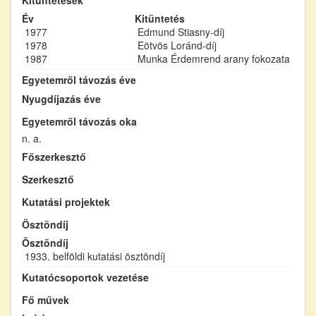
Év
Kitüntetés
1977
Edmund Stiasny-díj
1978
Eötvös Loránd-díj
1987
Munka Érdemrend arany fokozata
Egyetemről távozás éve
Nyugdíjazás éve
Egyetemről távozás oka
n. a.
Főszerkesztő
Szerkesztő
Kutatási projektek
Ösztöndíj
Ösztöndíj
1933. belföldi kutatási ösztöndíj
Kutatócsoportok vezetése
Fő művek