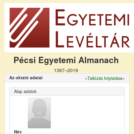
Pécsi Egyetemi Almanach
1367–2019
Az oktató adatai
«
Tallózás folytatása
»
Alap adatok
Név