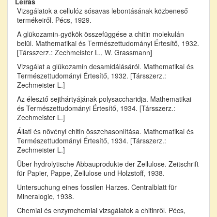
Leírás
Vizsgálatok a cellulóz sósavas lebontásának közbeneső
termékeiről. Pécs, 1929.
A glükozamin-gyökök összefüggése a chitin molekulán
belül. Mathematikai és Természettudományi Értesítő, 1932.
[Társszerz.: Zechmeister L., W. Grassmann]
Vizsgálat a glükozamin desamidálásáról. Mathematikai és
Természettudományi Értesítő, 1932. [Társszerz.:
Zechmeister L.]
Az élesztő sejthártyájának polysaccharidja. Mathematikai
és Természettudományi Értesítő, 1934. [Társszerz.:
Zechmeister L.]
Állati és növényi chitin összehasonlítása. Mathematikai és
Természettudományi Értesítő, 1934. [Társszerz.:
Zechmeister L.]
Über hydrolytische Abbauprodukte der Zellulose. Zeitschrift
für Papier, Pappe, Zellulose und Holzstoff, 1938.
Untersuchung eines fossilen Harzes. Centralblatt für
Mineralogie, 1938.
Chemiai és enzymchemiai vizsgálatok a chitinről. Pécs,