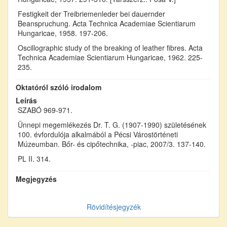
Festigkeit der Treibriemenleder bei dauernder
Beanspruchung. Acta Technica Academiae Scientiarum
Hungaricae, 1958. 197-206.
Oscillographic study of the breaking of leather fibres. Acta
Technica Academiae Scientiarum Hungaricae, 1962. 225-
235.
Oktatóról szóló irodalom
Leírás
SZABÓ 969-971.
Ünnepi megemlékezés Dr. T. G. (1907-1990) születésének
100. évfordulója alkalmából a Pécsi Várostörténeti
Múzeumban. Bőr- és cipőtechnika, -piac, 2007/3. 137-140.
PL II. 314.
Megjegyzés
Rövidítésjegyzék