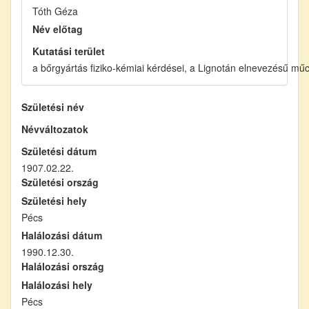
Tóth Géza
Név előtag
Kutatási terület
a bőrgyártás fiziko-kémiai kérdései, a Lignotán elnevezésű mű
Születési név
Névváltozatok
Születési dátum
1907.02.22.
Születési ország
Születési hely
Pécs
Halálozási dátum
1990.12.30.
Halálozási ország
Halálozási hely
Pécs