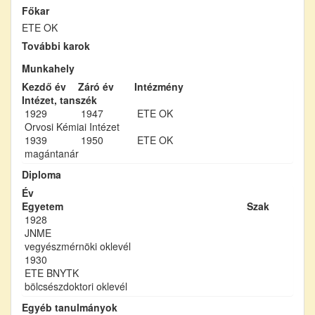
Főkar
ETE OK
További karok
Munkahely
Kezdő év
Záró év
Intézmény
Intézet, tanszék
1929
1947
ETE OK
Orvosi Kémiai Intézet
1939
1950
ETE OK
magántanár
Diploma
Év
Egyetem
Szak
1928
JNME
vegyészmérnöki oklevél
1930
ETE BNYTK
bölcsészdoktori oklevél
Egyéb tanulmányok