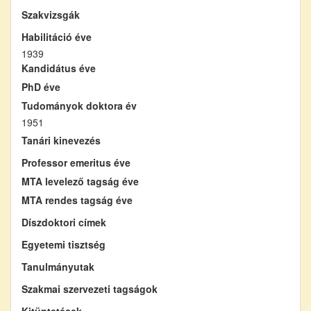
Szakvizsgák
Habilitáció éve
1939
Kandidátus éve
PhD éve
Tudományok doktora év
1951
Tanári kinevezés
Professor emeritus éve
MTA levelező tagság éve
MTA rendes tagság éve
Díszdoktori címek
Egyetemi tisztség
Tanulmányutak
Szakmai szervezeti tagságok
Kitüntetések