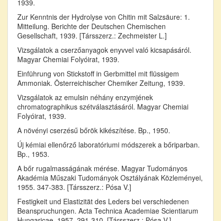
1939.
Zur Kenntnis der Hydrolyse von Chitin mit Salzsäure: 1.
Mitteilung. Berichte der Deutschen Chemischen
Gesellschaft, 1939. [Társszerz.: Zechmeister L.]
Vizsgálatok a cserzőanyagok enyvvel való kicsapásáról.
Magyar Chemiai Folyóirat, 1939.
Einführung von Stickstoff in Gerbmittel mit flüssigem
Ammoniak. Österreichischer Chemiker Zeitung, 1939.
Vizsgálatok az emulsin néhány enzymjének
chromatographikus szétválasztásáról. Magyar Chemiai
Folyóirat, 1939.
A növényi cserzésű bőrök kikészítése. Bp., 1950.
Új kémiai ellenőrző laboratóriumi módszerek a bőriparban.
Bp., 1953.
A bőr rugalmasságának mérése. Magyar Tudományos
Akadémia Műszaki Tudományok Osztályának Közleményei,
1955. 347-383. [Társszerz.: Pósa V.]
Festigkeit und Elastizität des Leders bei verschiedenen
Beanspruchungen. Acta Technica Academiae Scientiarum
Hungaricae, 1957. 291-310. [Társszerz.: Pósa V.]