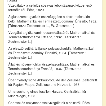
Leírás
Vizsgálatok a cellulóz sósavas lebontásának közbeneső
termékeiről. Pécs, 1929.
A glükozamin-gyökök összefüggése a chitin molekulán
belül. Mathematikai és Természettudományi Értesítő, 1932.
[Társszerz.: Zechmeister L., W. Grassmann]
Vizsgálat a glükozamin desamidálásáról. Mathematikai és
Természettudományi Értesítő, 1932. [Társszerz.:
Zechmeister L.]
Az élesztő sejthártyájának polysaccharidja. Mathematikai
és Természettudományi Értesítő, 1934. [Társszerz.:
Zechmeister L.]
Állati és növényi chitin összehasonlítása. Mathematikai és
Természettudományi Értesítő, 1934. [Társszerz.:
Zechmeister L.]
Über hydrolytische Abbauprodukte der Zellulose. Zeitschrift
für Papier, Pappe, Zellulose und Holzstoff, 1938.
Untersuchung eines fossilen Harzes. Centralblatt für
Mineralogie, 1938.
Chemiai és enzymchemiai vizsgálatok a chitinről. Pécs,