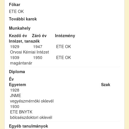
Főkar
ETE OK
További karok
Munkahely
Kezdő év
Záró év
Intézmény
Intézet, tanszék
1929
1947
ETE OK
Orvosi Kémiai Intézet
1939
1950
ETE OK
magántanár
Diploma
Év
Egyetem
Szak
1928
JNME
vegyészmérnöki oklevél
1930
ETE BNYTK
bölcsészdoktori oklevél
Egyéb tanulmányok