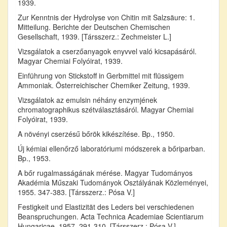
1939.
Zur Kenntnis der Hydrolyse von Chitin mit Salzsäure: 1.
Mitteilung. Berichte der Deutschen Chemischen
Gesellschaft, 1939. [Társszerz.: Zechmeister L.]
Vizsgálatok a cserzőanyagok enyvvel való kicsapásáról.
Magyar Chemiai Folyóirat, 1939.
Einführung von Stickstoff in Gerbmittel mit flüssigem
Ammoniak. Österreichischer Chemiker Zeitung, 1939.
Vizsgálatok az emulsin néhány enzymjének
chromatographikus szétválasztásáról. Magyar Chemiai
Folyóirat, 1939.
A növényi cserzésű bőrök kikészítése. Bp., 1950.
Új kémiai ellenőrző laboratóriumi módszerek a bőriparban.
Bp., 1953.
A bőr rugalmasságának mérése. Magyar Tudományos
Akadémia Műszaki Tudományok Osztályának Közleményei,
1955. 347-383. [Társszerz.: Pósa V.]
Festigkeit und Elastizität des Leders bei verschiedenen
Beanspruchungen. Acta Technica Academiae Scientiarum
Hungaricae, 1957. 291-310. [Társszerz.: Pósa V.]