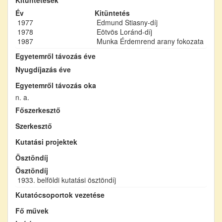
Év
Kitüntetés
1977
Edmund Stiasny-díj
1978
Eötvös Loránd-díj
1987
Munka Érdemrend arany fokozata
Egyetemről távozás éve
Nyugdíjazás éve
Egyetemről távozás oka
n. a.
Főszerkesztő
Szerkesztő
Kutatási projektek
Ösztöndíj
Ösztöndíj
1933. belföldi kutatási ösztöndíj
Kutatócsoportok vezetése
Fő művek