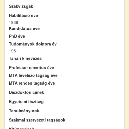
Szakvizsgák
Habilitáció éve
1939
Kandidátus éve
PhD éve
Tudományok doktora év
1951
Tanári kinevezés
Professor emeritus éve
MTA levelező tagság éve
MTA rendes tagság éve
Díszdoktori címek
Egyetemi tisztség
Tanulmányutak
Szakmai szervezeti tagságok
Kitüntetések