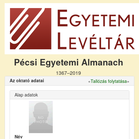
Pécsi Egyetemi Almanach
1367–2019
Az oktató adatai
«
Tallózás folytatása
»
Alap adatok
Név