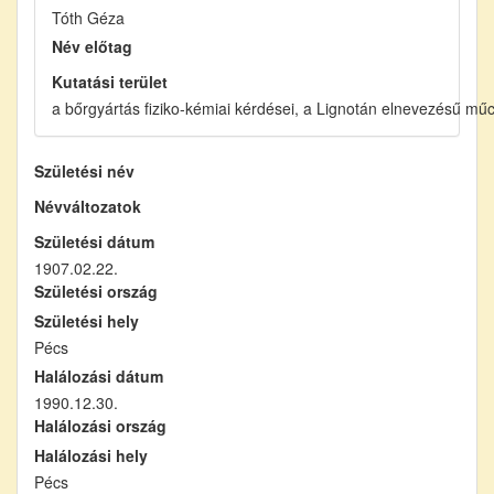
Tóth Géza
Név előtag
Kutatási terület
a bőrgyártás fiziko-kémiai kérdései, a Lignotán elnevezésű mű
Születési név
Névváltozatok
Születési dátum
1907.02.22.
Születési ország
Születési hely
Pécs
Halálozási dátum
1990.12.30.
Halálozási ország
Halálozási hely
Pécs