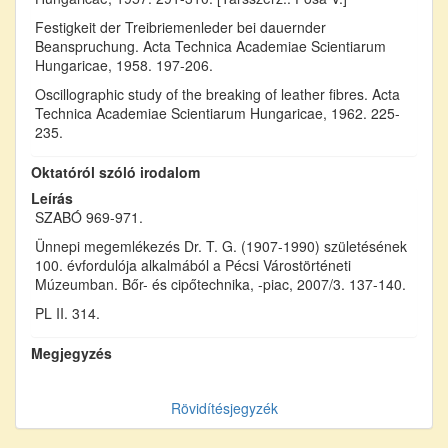
Festigkeit der Treibriemenleder bei dauernder
Beanspruchung. Acta Technica Academiae Scientiarum
Hungaricae, 1958. 197-206.
Oscillographic study of the breaking of leather fibres. Acta
Technica Academiae Scientiarum Hungaricae, 1962. 225-
235.
Oktatóról szóló irodalom
Leírás
SZABÓ 969-971.
Ünnepi megemlékezés Dr. T. G. (1907-1990) születésének
100. évfordulója alkalmából a Pécsi Várostörténeti
Múzeumban. Bőr- és cipőtechnika, -piac, 2007/3. 137-140.
PL II. 314.
Megjegyzés
Rövidítésjegyzék