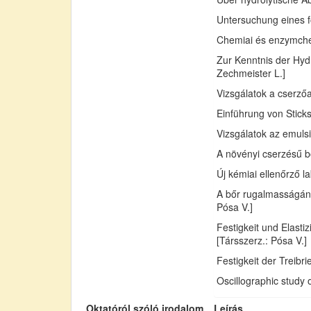
Untersuchung eines fo
Chemiai és enzymchemi
Zur Kenntnis der Hydr
Zechmeister L.]
Vizsgálatok a cserző
Einführung von Sticks
Vizsgálatok az emuls
A növényi cserzésű bő
Új kémiai ellenőrző l
A bőr rugalmasságán
Pósa V.]
Festigkeit und Elast
[Társszerz.: Pósa V.]
Festigkeit der Treib
Oscillographic study 
Oktatóról szóló irodalom
Leírás