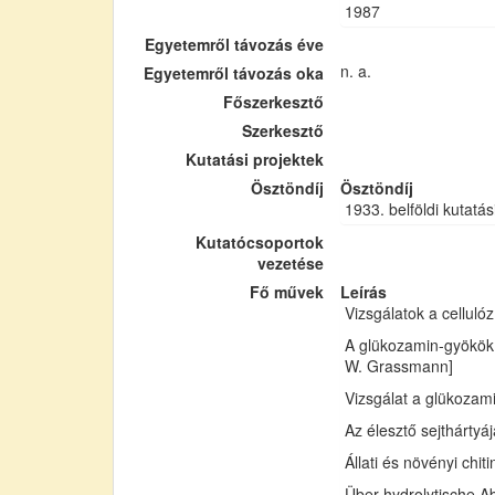
1987
Egyetemről távozás éve
n. a.
Egyetemről távozás oka
Főszerkesztő
Szerkesztő
Kutatási projektek
Ösztöndíj
Ösztöndíj
1933. belföldi kutatás
Kutatócsoportok
vezetése
Fő művek
Leírás
Vizsgálatok a cellul
A glükozamin-gyökök 
W. Grassmann]
Vizsgálat a glükozam
Az élesztő sejthártyá
Állati és növényi chi
Über hydrolytische Ab