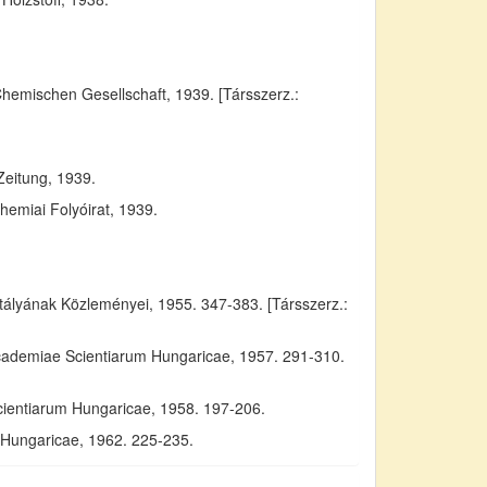
Chemischen Gesellschaft, 1939. [Társszerz.:
Zeitung, 1939.
emiai Folyóirat, 1939.
yának Közleményei, 1955. 347-383. [Társszerz.:
Academiae Scientiarum Hungaricae, 1957. 291-310.
cientiarum Hungaricae, 1958. 197-206.
m Hungaricae, 1962. 225-235.