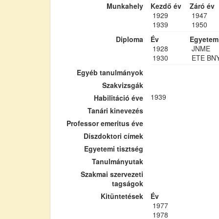
Munkahely
Kezdő év
Záró év
1929
1947
1939
1950
Diploma
Év
Egyetem
1928
JNME
1930
ETE BN
Egyéb tanulmányok
Szakvizsgák
1939
Habilitáció éve
Tanári kinevezés
Professor emeritus éve
Díszdoktori címek
Egyetemi tisztség
Tanulmányutak
Szakmai szervezeti
tagságok
Kitüntetések
Év
1977
1978