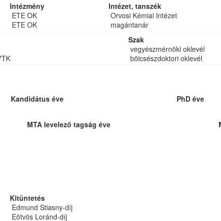
Intézmény
Intézet, tanszék
ETE OK
Orvosi Kémiai Intézet
ETE OK
magántanár
Szak
vegyészmérnöki oklevél
YTK
bölcsészdoktori oklevél
Kandidátus éve
PhD éve
MTA levelező tagság éve
Kitüntetés
Edmund Stiasny-díj
Eötvös Loránd-díj