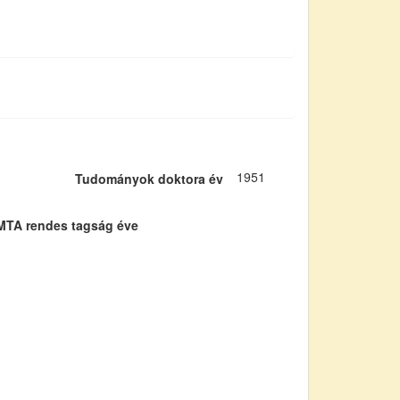
1951
Tudományok doktora év
MTA rendes tagság éve