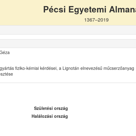
Pécsi Egyetemi Alma
1367–2019
 Géza
gyártás fiziko-kémiai kérdései, a Lignotán elnevezésű műcserzőanyag
lesztése
Születési ország
Halálozási ország