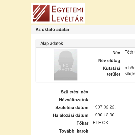
Az oktató adatai
Alap adatok
Tóth
Név
Név előtag
a bőr
Kutatási
kifej
terület
Születési név
Névváltozatok
1907.02.22.
Születési dátum
1990.12.30.
Halálozási dátum
ETE OK
Főkar
További karok