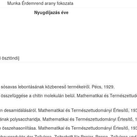
Munka Érdemrend arany fokozata
Nyugdíjazás éve
i ösztöndíj
óz sósavas lebontásának közbeneső termékeiről. Pécs, 1929.
összefüggése a chitin molekulán belül. Mathematikai és Természettudom
in desamidálásáról. Mathematikai és Természettudományi Értesítő, 1932
jának polysaccharidja. Mathematikai és Természettudományi Értesítő, 1
tin összehasonlítása. Mathematikai és Természettudományi Értesítő, 193
bauprodukte der Zellulose. Zeitschrift für Papier, Pappe, Zellulose und 