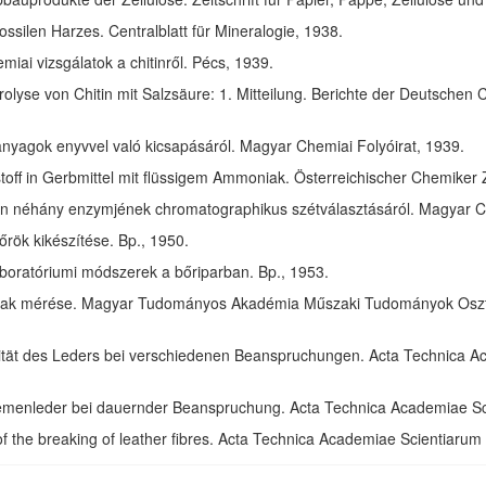
ssilen Harzes. Centralblatt für Mineralogie, 1938.
ai vizsgálatok a chitinről. Pécs, 1939.
olyse von Chitin mit Salzsäure: 1. Mitteilung. Berichte der Deutschen 
anyagok enyvvel való kicsapásáról. Magyar Chemiai Folyóirat, 1939.
toff in Gerbmittel mit flüssigem Ammoniak. Österreichischer Chemiker 
in néhány enzymjének chromatographikus szétválasztásáról. Magyar Ch
rök kikészítése. Bp., 1950.
aboratóriumi módszerek a bőriparban. Bp., 1953.
ak mérése. Magyar Tudományos Akadémia Műszaki Tudományok Osztál
izität des Leders bei verschiedenen Beanspruchungen. Acta Technica 
riemenleder bei dauernder Beanspruchung. Acta Technica Academiae S
of the breaking of leather fibres. Acta Technica Academiae Scientiaru