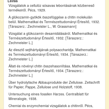
Leírás
Vizsgálatok a cellulóz sósavas lebontásának közbeneső
termékeiről. Pécs, 1929.
A glükozamin-gyökök összefüggése a chitin molekulán
belül. Mathematikai és Természettudományi Értesítő, 1932.
[Társszerz.: Zechmeister L., W. Grassmann]
Vizsgálat a glükozamin desamidálásáról. Mathematikai és
Természettudományi Értesítő, 1932. [Társszerz.:
Zechmeister L.]
Az élesztő sejthártyájának polysaccharidja. Mathematikai
és Természettudományi Értesítő, 1934. [Társszerz.:
Zechmeister L.]
Állati és növényi chitin összehasonlítása. Mathematikai és
Természettudományi Értesítő, 1934. [Társszerz.:
Zechmeister L.]
Über hydrolytische Abbauprodukte der Zellulose. Zeitschrift
für Papier, Pappe, Zellulose und Holzstoff, 1938.
Untersuchung eines fossilen Harzes. Centralblatt für
Mineralogie, 1938.
Chemiai és enzymchemiai vizsgálatok a chitinről. Pécs,