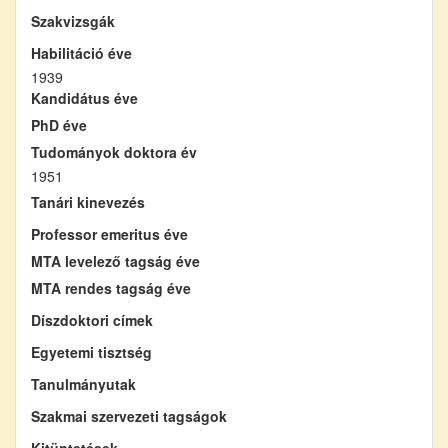
Szakvizsgák
Habilitáció éve
1939
Kandidátus éve
PhD éve
Tudományok doktora év
1951
Tanári kinevezés
Professor emeritus éve
MTA levelező tagság éve
MTA rendes tagság éve
Díszdoktori címek
Egyetemi tisztség
Tanulmányutak
Szakmai szervezeti tagságok
Kitüntetések