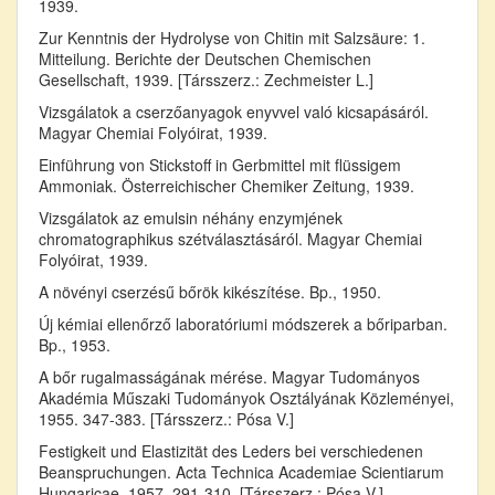
1939.
Zur Kenntnis der Hydrolyse von Chitin mit Salzsäure: 1.
Mitteilung. Berichte der Deutschen Chemischen
Gesellschaft, 1939. [Társszerz.: Zechmeister L.]
Vizsgálatok a cserzőanyagok enyvvel való kicsapásáról.
Magyar Chemiai Folyóirat, 1939.
Einführung von Stickstoff in Gerbmittel mit flüssigem
Ammoniak. Österreichischer Chemiker Zeitung, 1939.
Vizsgálatok az emulsin néhány enzymjének
chromatographikus szétválasztásáról. Magyar Chemiai
Folyóirat, 1939.
A növényi cserzésű bőrök kikészítése. Bp., 1950.
Új kémiai ellenőrző laboratóriumi módszerek a bőriparban.
Bp., 1953.
A bőr rugalmasságának mérése. Magyar Tudományos
Akadémia Műszaki Tudományok Osztályának Közleményei,
1955. 347-383. [Társszerz.: Pósa V.]
Festigkeit und Elastizität des Leders bei verschiedenen
Beanspruchungen. Acta Technica Academiae Scientiarum
Hungaricae, 1957. 291-310. [Társszerz.: Pósa V.]