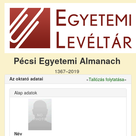
Pécsi Egyetemi Almanach
1367–2019
Az oktató adatai
«
Tallózás folytatása
»
Alap adatok
Név