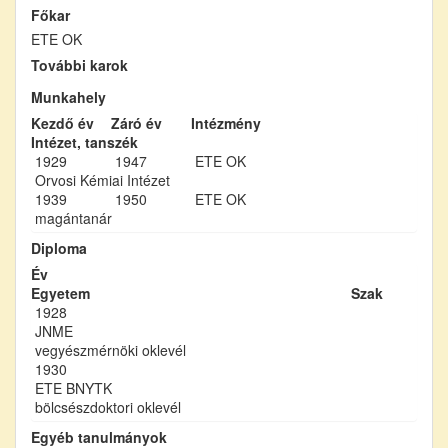
Főkar
ETE OK
További karok
Munkahely
Kezdő év
Záró év
Intézmény
Intézet, tanszék
1929
1947
ETE OK
Orvosi Kémiai Intézet
1939
1950
ETE OK
magántanár
Diploma
Év
Egyetem
Szak
1928
JNME
vegyészmérnöki oklevél
1930
ETE BNYTK
bölcsészdoktori oklevél
Egyéb tanulmányok