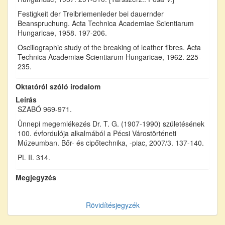
Festigkeit der Treibriemenleder bei dauernder
Beanspruchung. Acta Technica Academiae Scientiarum
Hungaricae, 1958. 197-206.
Oscillographic study of the breaking of leather fibres. Acta
Technica Academiae Scientiarum Hungaricae, 1962. 225-
235.
Oktatóról szóló irodalom
Leírás
SZABÓ 969-971.
Ünnepi megemlékezés Dr. T. G. (1907-1990) születésének
100. évfordulója alkalmából a Pécsi Várostörténeti
Múzeumban. Bőr- és cipőtechnika, -piac, 2007/3. 137-140.
PL II. 314.
Megjegyzés
Rövidítésjegyzék