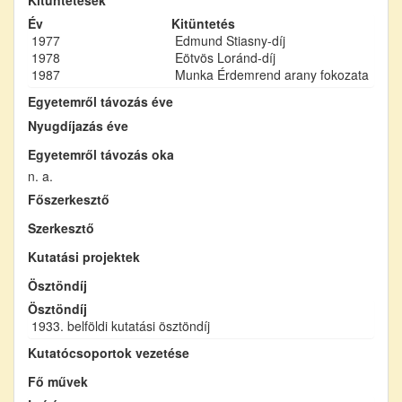
Év
Kitüntetés
1977
Edmund Stiasny-díj
1978
Eötvös Loránd-díj
1987
Munka Érdemrend arany fokozata
Egyetemről távozás éve
Nyugdíjazás éve
Egyetemről távozás oka
n. a.
Főszerkesztő
Szerkesztő
Kutatási projektek
Ösztöndíj
Ösztöndíj
1933. belföldi kutatási ösztöndíj
Kutatócsoportok vezetése
Fő művek