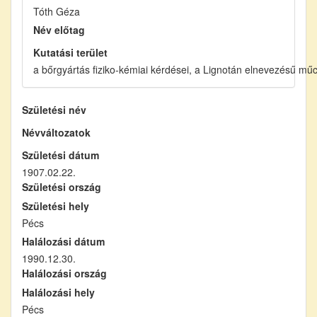
Tóth Géza
Név előtag
Kutatási terület
a bőrgyártás fiziko-kémiai kérdései, a Lignotán elnevezésű mű
Születési név
Névváltozatok
Születési dátum
1907.02.22.
Születési ország
Születési hely
Pécs
Halálozási dátum
1990.12.30.
Halálozási ország
Halálozási hely
Pécs