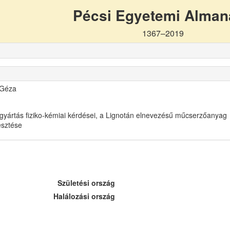
Pécsi Egyetemi Alma
1367–2019
 Géza
gyártás fiziko-kémiai kérdései, a Lignotán elnevezésű műcserzőanyag
lesztése
Születési ország
Halálozási ország