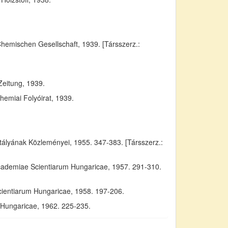
Chemischen Gesellschaft, 1939. [Társszerz.:
Zeitung, 1939.
emiai Folyóirat, 1939.
yának Közleményei, 1955. 347-383. [Társszerz.:
Academiae Scientiarum Hungaricae, 1957. 291-310.
cientiarum Hungaricae, 1958. 197-206.
m Hungaricae, 1962. 225-235.