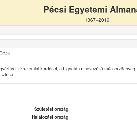
Pécsi Egyetemi Alma
1367–2019
 Géza
gyártás fiziko-kémiai kérdései, a Lignotán elnevezésű műcserzőanyag
lesztése
Születési ország
Halálozási ország