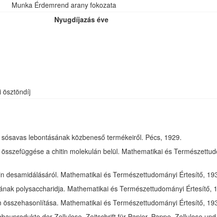
Munka Érdemrend arany fokozata
Nyugdíjazás éve
i ösztöndíj
óz sósavas lebontásának közbeneső termékeiről. Pécs, 1929.
összefüggése a chitin molekulán belül. Mathematikai és Természettudom
in desamidálásáról. Mathematikai és Természettudományi Értesítő, 1932
jának polysaccharidja. Mathematikai és Természettudományi Értesítő, 1
tin összehasonlítása. Mathematikai és Természettudományi Értesítő, 193
bauprodukte der Zellulose. Zeitschrift für Papier, Pappe, Zellulose und 