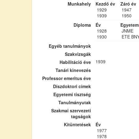
Munkahely
Kezdő év
Záró év
1929
1947
1939
1950
Diploma
Év
Egyetem
1928
JNME
1930
ETE BN
Egyéb tanulmányok
Szakvizsgák
1939
Habilitáció éve
Tanári kinevezés
Professor emeritus éve
Díszdoktori címek
Egyetemi tisztség
Tanulmányutak
Szakmai szervezeti
tagságok
Kitüntetések
Év
1977
1978