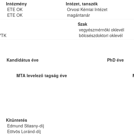
Intézmény
Intézet, tanszék
ETE OK
Orvosi Kémiai Intézet
ETE OK
magántanár
Szak
vegyészmérnöki oklevél
YTK
bölcsészdoktori oklevél
Kandidátus éve
PhD éve
MTA levelező tagság éve
Kitüntetés
Edmund Stiasny-díj
Eötvös Loránd-díj