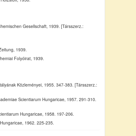
Chemischen Gesellschaft, 1939. [Társszerz.:
Zeitung, 1939.
emiai Folyóirat, 1939.
yának Közleményei, 1955. 347-383. [Társszerz.:
Academiae Scientiarum Hungaricae, 1957. 291-310.
cientiarum Hungaricae, 1958. 197-206.
m Hungaricae, 1962. 225-235.