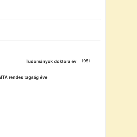
1951
Tudományok doktora év
MTA rendes tagság éve