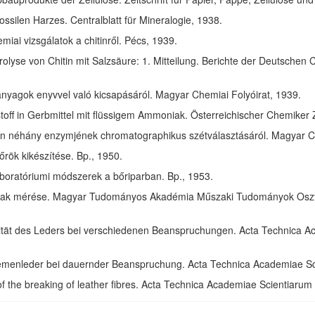
ssilen Harzes. Centralblatt für Mineralogie, 1938.
ai vizsgálatok a chitinről. Pécs, 1939.
olyse von Chitin mit Salzsäure: 1. Mitteilung. Berichte der Deutschen 
anyagok enyvvel való kicsapásáról. Magyar Chemiai Folyóirat, 1939.
toff in Gerbmittel mit flüssigem Ammoniak. Österreichischer Chemiker 
in néhány enzymjének chromatographikus szétválasztásáról. Magyar Ch
rök kikészítése. Bp., 1950.
aboratóriumi módszerek a bőriparban. Bp., 1953.
ak mérése. Magyar Tudományos Akadémia Műszaki Tudományok Osztál
izität des Leders bei verschiedenen Beanspruchungen. Acta Technica 
riemenleder bei dauernder Beanspruchung. Acta Technica Academiae S
of the breaking of leather fibres. Acta Technica Academiae Scientiaru