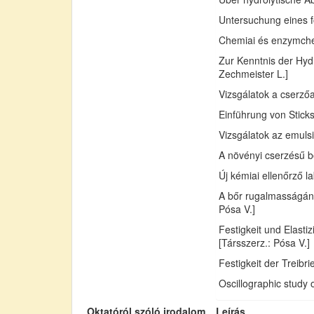
Untersuchung eines fo
Chemiai és enzymchemi
Zur Kenntnis der Hydr
Zechmeister L.]
Vizsgálatok a cserző
Einführung von Sticks
Vizsgálatok az emuls
A növényi cserzésű bő
Új kémiai ellenőrző l
A bőr rugalmasságán
Pósa V.]
Festigkeit und Elast
[Társszerz.: Pósa V.]
Festigkeit der Treib
Oscillographic study 
Oktatóról szóló irodalom
Leírás