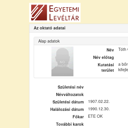
Az oktató adatai
Alap adatok
Tóth
Név
Név előtag
a bőr
Kutatási
kifej
terület
Születési név
Névváltozatok
1907.02.22.
Születési dátum
1990.12.30.
Halálozási dátum
ETE OK
Főkar
További karok