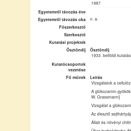
1987
Egyetemről távozás éve
n. a.
Egyetemről távozás oka
Főszerkesztő
Szerkesztő
Kutatási projektek
Ösztöndíj
Ösztöndíj
1933. belföldi kutatás
Kutatócsoportok
vezetése
Fő művek
Leírás
Vizsgálatok a cellul
A glükozamin-gyökök 
W. Grassmann]
Vizsgálat a glükozam
Az élesztő sejthártyá
Állati és növényi chi
Über hydrolytische Ab