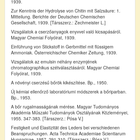
1939.
Zur Kenntnis der Hydrolyse von Chitin mit Salzsäure: 1.
Mitteilung. Berichte der Deutschen Chemischen
Gesellschaft, 1939. [Társszerz.: Zechmeister L.]
Vizsgálatok a cserzőanyagok enyvvel való kicsapásáról.
Magyar Chemiai Folyóirat, 1939.
Einführung von Stickstoff in Gerbmittel mit flüssigem
Ammoniak. Österreichischer Chemiker Zeitung, 1939.
Vizsgálatok az emulsin néhány enzymjének
chromatographikus szétválasztásáról. Magyar Chemiai
Folyóirat, 1939.
A növényi cserzésű bőrök kikészítése. Bp., 1950.
Új kémiai ellenőrző laboratóriumi módszerek a bőriparban.
Bp., 1953.
A bőr rugalmasságának mérése. Magyar Tudományos
Akadémia Műszaki Tudományok Osztályának Közleményei,
1955. 347-383. [Társszerz.: Pósa V.]
Festigkeit und Elastizität des Leders bei verschiedenen
Beanspruchungen. Acta Technica Academiae Scientiarum
Hungaricae, 1957. 291-310. [Társszerz.: Pósa V.]