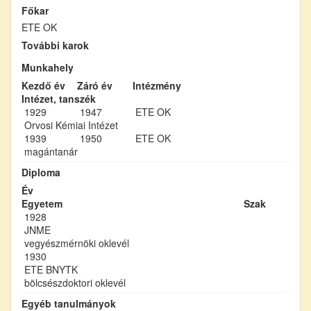
Főkar
ETE OK
További karok
Munkahely
Kezdő év
Záró év
Intézmény
Intézet, tanszék
1929
1947
ETE OK
Orvosi Kémiai Intézet
1939
1950
ETE OK
magántanár
Diploma
Év
Egyetem
Szak
1928
JNME
vegyészmérnöki oklevél
1930
ETE BNYTK
bölcsészdoktori oklevél
Egyéb tanulmányok