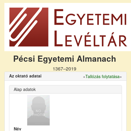
Pécsi Egyetemi Almanach
1367–2019
Az oktató adatai
«
Tallózás folytatása
»
Alap adatok
Név