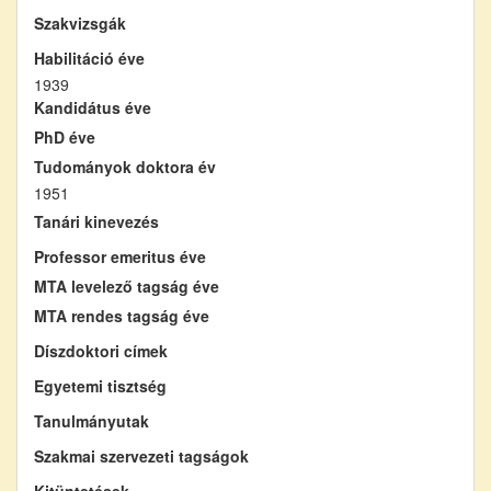
Szakvizsgák
Habilitáció éve
1939
Kandidátus éve
PhD éve
Tudományok doktora év
1951
Tanári kinevezés
Professor emeritus éve
MTA levelező tagság éve
MTA rendes tagság éve
Díszdoktori címek
Egyetemi tisztség
Tanulmányutak
Szakmai szervezeti tagságok
Kitüntetések