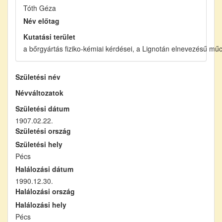
Tóth Géza
Név előtag
Kutatási terület
a bőrgyártás fiziko-kémiai kérdései, a Lignotán elnevezésű mű
Születési név
Névváltozatok
Születési dátum
1907.02.22.
Születési ország
Születési hely
Pécs
Halálozási dátum
1990.12.30.
Halálozási ország
Halálozási hely
Pécs