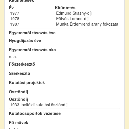
Év
Kitüntetés
1977
Edmund Stiasny-díj
1978
Eötvös Loránd-díj
1987
Munka Érdemrend arany fokozata
Egyetemről távozás éve
Nyugdíjazás éve
Egyetemről távozás oka
n. a.
Főszerkesztő
Szerkesztő
Kutatási projektek
Ösztöndíj
Ösztöndíj
1933. belföldi kutatási ösztöndíj
Kutatócsoportok vezetése
Fő művek