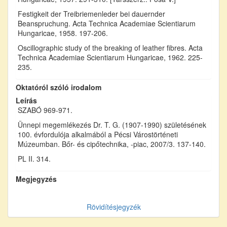
Festigkeit der Treibriemenleder bei dauernder
Beanspruchung. Acta Technica Academiae Scientiarum
Hungaricae, 1958. 197-206.
Oscillographic study of the breaking of leather fibres. Acta
Technica Academiae Scientiarum Hungaricae, 1962. 225-
235.
Oktatóról szóló irodalom
Leírás
SZABÓ 969-971.
Ünnepi megemlékezés Dr. T. G. (1907-1990) születésének
100. évfordulója alkalmából a Pécsi Várostörténeti
Múzeumban. Bőr- és cipőtechnika, -piac, 2007/3. 137-140.
PL II. 314.
Megjegyzés
Rövidítésjegyzék