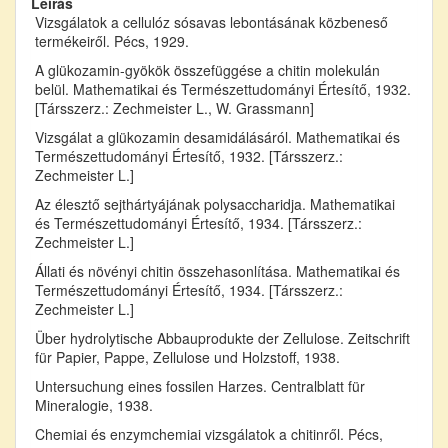
Leírás
Vizsgálatok a cellulóz sósavas lebontásának közbeneső
termékeiről. Pécs, 1929.
A glükozamin-gyökök összefüggése a chitin molekulán
belül. Mathematikai és Természettudományi Értesítő, 1932.
[Társszerz.: Zechmeister L., W. Grassmann]
Vizsgálat a glükozamin desamidálásáról. Mathematikai és
Természettudományi Értesítő, 1932. [Társszerz.:
Zechmeister L.]
Az élesztő sejthártyájának polysaccharidja. Mathematikai
és Természettudományi Értesítő, 1934. [Társszerz.:
Zechmeister L.]
Állati és növényi chitin összehasonlítása. Mathematikai és
Természettudományi Értesítő, 1934. [Társszerz.:
Zechmeister L.]
Über hydrolytische Abbauprodukte der Zellulose. Zeitschrift
für Papier, Pappe, Zellulose und Holzstoff, 1938.
Untersuchung eines fossilen Harzes. Centralblatt für
Mineralogie, 1938.
Chemiai és enzymchemiai vizsgálatok a chitinről. Pécs,