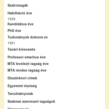
Szakvizsgák
Habilitáció éve
1939
Kandidátus éve
PhD éve
Tudományok doktora év
1951
Tanári kinevezés
Professor emeritus éve
MTA levelező tagság éve
MTA rendes tagság éve
Díszdoktori címek
Egyetemi tisztség
Tanulmányutak
Szakmai szervezeti tagságok
Kitüntetések