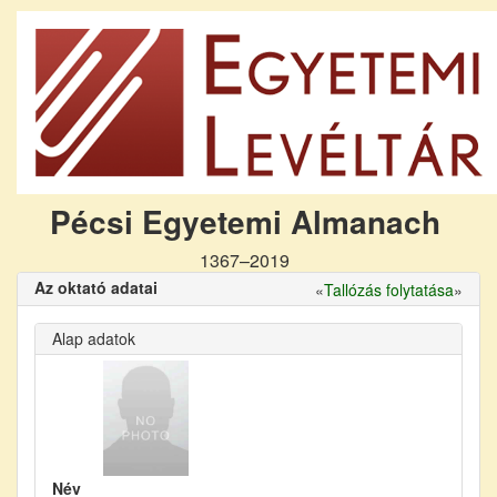
Pécsi Egyetemi Almanach
1367–2019
Az oktató adatai
«
Tallózás folytatása
»
Alap adatok
Név