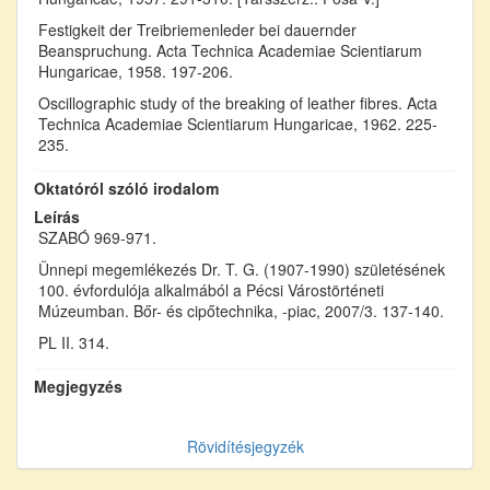
Festigkeit der Treibriemenleder bei dauernder
Beanspruchung. Acta Technica Academiae Scientiarum
Hungaricae, 1958. 197-206.
Oscillographic study of the breaking of leather fibres. Acta
Technica Academiae Scientiarum Hungaricae, 1962. 225-
235.
Oktatóról szóló irodalom
Leírás
SZABÓ 969-971.
Ünnepi megemlékezés Dr. T. G. (1907-1990) születésének
100. évfordulója alkalmából a Pécsi Várostörténeti
Múzeumban. Bőr- és cipőtechnika, -piac, 2007/3. 137-140.
PL II. 314.
Megjegyzés
Rövidítésjegyzék