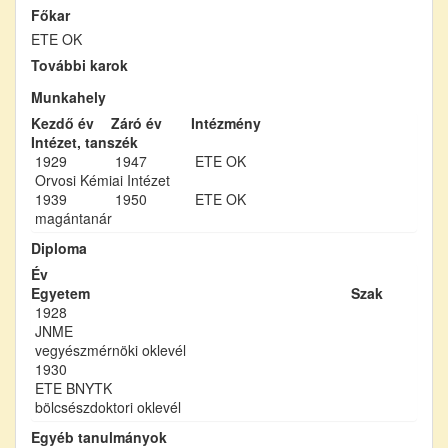
Főkar
ETE OK
További karok
Munkahely
Kezdő év
Záró év
Intézmény
Intézet, tanszék
1929
1947
ETE OK
Orvosi Kémiai Intézet
1939
1950
ETE OK
magántanár
Diploma
Év
Egyetem
Szak
1928
JNME
vegyészmérnöki oklevél
1930
ETE BNYTK
bölcsészdoktori oklevél
Egyéb tanulmányok