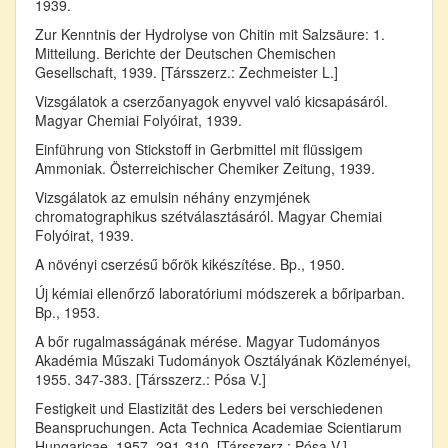
1939.
Zur Kenntnis der Hydrolyse von Chitin mit Salzsäure: 1.
Mitteilung. Berichte der Deutschen Chemischen
Gesellschaft, 1939. [Társszerz.: Zechmeister L.]
Vizsgálatok a cserzőanyagok enyvvel való kicsapásáról.
Magyar Chemiai Folyóirat, 1939.
Einführung von Stickstoff in Gerbmittel mit flüssigem
Ammoniak. Österreichischer Chemiker Zeitung, 1939.
Vizsgálatok az emulsin néhány enzymjének
chromatographikus szétválasztásáról. Magyar Chemiai
Folyóirat, 1939.
A növényi cserzésű bőrök kikészítése. Bp., 1950.
Új kémiai ellenőrző laboratóriumi módszerek a bőriparban.
Bp., 1953.
A bőr rugalmasságának mérése. Magyar Tudományos
Akadémia Műszaki Tudományok Osztályának Közleményei,
1955. 347-383. [Társszerz.: Pósa V.]
Festigkeit und Elastizität des Leders bei verschiedenen
Beanspruchungen. Acta Technica Academiae Scientiarum
Hungaricae, 1957. 291-310. [Társszerz.: Pósa V.]