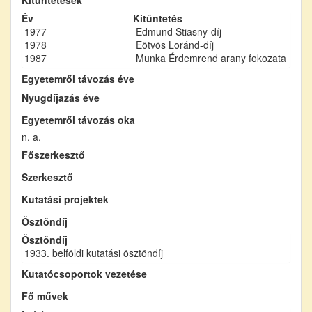
Év
Kitüntetés
1977
Edmund Stiasny-díj
1978
Eötvös Loránd-díj
1987
Munka Érdemrend arany fokozata
Egyetemről távozás éve
Nyugdíjazás éve
Egyetemről távozás oka
n. a.
Főszerkesztő
Szerkesztő
Kutatási projektek
Ösztöndíj
Ösztöndíj
1933. belföldi kutatási ösztöndíj
Kutatócsoportok vezetése
Fő művek