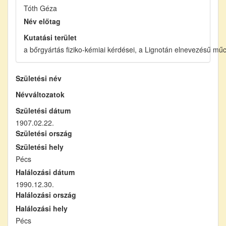
Tóth Géza
Név előtag
Kutatási terület
a bőrgyártás fiziko-kémiai kérdései, a Lignotán elnevezésű mű
Születési név
Névváltozatok
Születési dátum
1907.02.22.
Születési ország
Születési hely
Pécs
Halálozási dátum
1990.12.30.
Halálozási ország
Halálozási hely
Pécs