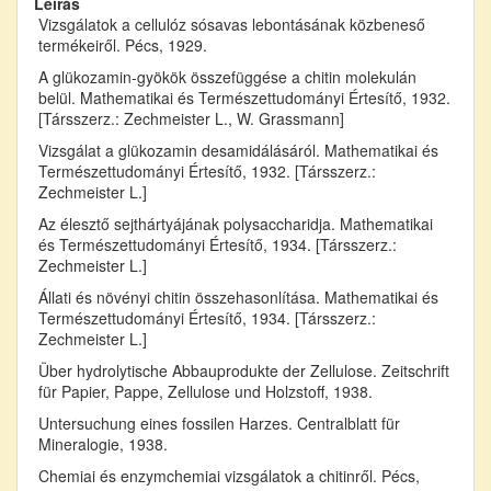
Leírás
Vizsgálatok a cellulóz sósavas lebontásának közbeneső
termékeiről. Pécs, 1929.
A glükozamin-gyökök összefüggése a chitin molekulán
belül. Mathematikai és Természettudományi Értesítő, 1932.
[Társszerz.: Zechmeister L., W. Grassmann]
Vizsgálat a glükozamin desamidálásáról. Mathematikai és
Természettudományi Értesítő, 1932. [Társszerz.:
Zechmeister L.]
Az élesztő sejthártyájának polysaccharidja. Mathematikai
és Természettudományi Értesítő, 1934. [Társszerz.:
Zechmeister L.]
Állati és növényi chitin összehasonlítása. Mathematikai és
Természettudományi Értesítő, 1934. [Társszerz.:
Zechmeister L.]
Über hydrolytische Abbauprodukte der Zellulose. Zeitschrift
für Papier, Pappe, Zellulose und Holzstoff, 1938.
Untersuchung eines fossilen Harzes. Centralblatt für
Mineralogie, 1938.
Chemiai és enzymchemiai vizsgálatok a chitinről. Pécs,