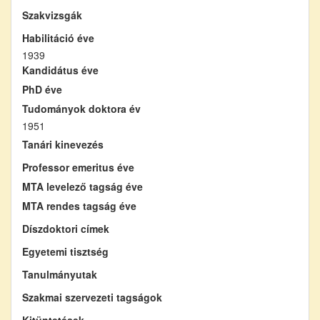
Szakvizsgák
Habilitáció éve
1939
Kandidátus éve
PhD éve
Tudományok doktora év
1951
Tanári kinevezés
Professor emeritus éve
MTA levelező tagság éve
MTA rendes tagság éve
Díszdoktori címek
Egyetemi tisztség
Tanulmányutak
Szakmai szervezeti tagságok
Kitüntetések