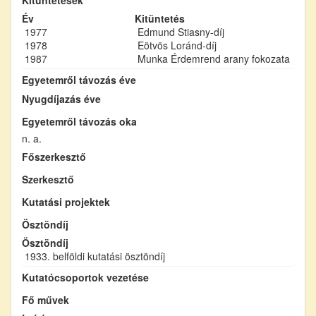
Év
Kitüntetés
1977
Edmund Stiasny-díj
1978
Eötvös Loránd-díj
1987
Munka Érdemrend arany fokozata
Egyetemről távozás éve
Nyugdíjazás éve
Egyetemről távozás oka
n. a.
Főszerkesztő
Szerkesztő
Kutatási projektek
Ösztöndíj
Ösztöndíj
1933. belföldi kutatási ösztöndíj
Kutatócsoportok vezetése
Fő művek