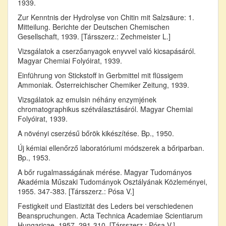
1939.
Zur Kenntnis der Hydrolyse von Chitin mit Salzsäure: 1.
Mitteilung. Berichte der Deutschen Chemischen
Gesellschaft, 1939. [Társszerz.: Zechmeister L.]
Vizsgálatok a cserzőanyagok enyvvel való kicsapásáról.
Magyar Chemiai Folyóirat, 1939.
Einführung von Stickstoff in Gerbmittel mit flüssigem
Ammoniak. Österreichischer Chemiker Zeitung, 1939.
Vizsgálatok az emulsin néhány enzymjének
chromatographikus szétválasztásáról. Magyar Chemiai
Folyóirat, 1939.
A növényi cserzésű bőrök kikészítése. Bp., 1950.
Új kémiai ellenőrző laboratóriumi módszerek a bőriparban.
Bp., 1953.
A bőr rugalmasságának mérése. Magyar Tudományos
Akadémia Műszaki Tudományok Osztályának Közleményei,
1955. 347-383. [Társszerz.: Pósa V.]
Festigkeit und Elastizität des Leders bei verschiedenen
Beanspruchungen. Acta Technica Academiae Scientiarum
Hungaricae, 1957. 291-310. [Társszerz.: Pósa V.]