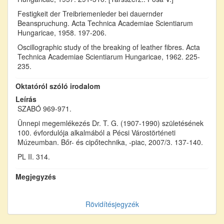
Festigkeit der Treibriemenleder bei dauernder
Beanspruchung. Acta Technica Academiae Scientiarum
Hungaricae, 1958. 197-206.
Oscillographic study of the breaking of leather fibres. Acta
Technica Academiae Scientiarum Hungaricae, 1962. 225-
235.
Oktatóról szóló irodalom
Leírás
SZABÓ 969-971.
Ünnepi megemlékezés Dr. T. G. (1907-1990) születésének
100. évfordulója alkalmából a Pécsi Várostörténeti
Múzeumban. Bőr- és cipőtechnika, -piac, 2007/3. 137-140.
PL II. 314.
Megjegyzés
Rövidítésjegyzék