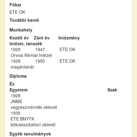
Főkar
ETE OK
További karok
Munkahely
Kezdő év
Záró év
Intézmény
Intézet, tanszék
1929
1947
ETE OK
Orvosi Kémiai Intézet
1939
1950
ETE OK
magántanár
Diploma
Év
Egyetem
Szak
1928
JNME
vegyészmérnöki oklevél
1930
ETE BNYTK
bölcsészdoktori oklevél
Egyéb tanulmányok