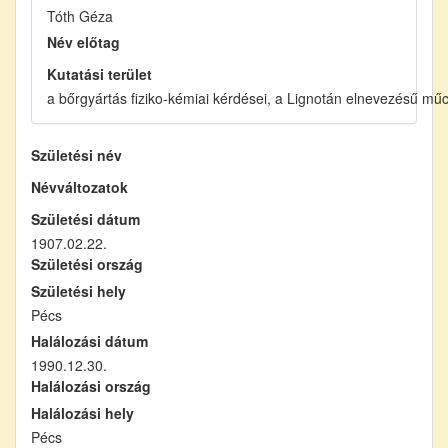
Tóth Géza
Név előtag
Kutatási terület
a bőrgyártás fiziko-kémiai kérdései, a Lignotán elnevezésű mű
Születési név
Névváltozatok
Születési dátum
1907.02.22.
Születési ország
Születési hely
Pécs
Halálozási dátum
1990.12.30.
Halálozási ország
Halálozási hely
Pécs