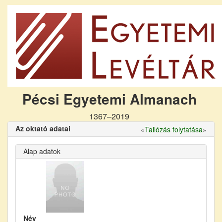
Pécsi Egyetemi Almanach
1367–2019
Az oktató adatai
«
Tallózás folytatása
»
Alap adatok
Név