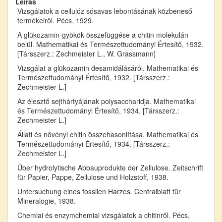
Leírás
Vizsgálatok a cellulóz sósavas lebontásának közbeneső
termékeiről. Pécs, 1929.
A glükozamin-gyökök összefüggése a chitin molekulán
belül. Mathematikai és Természettudományi Értesítő, 1932.
[Társszerz.: Zechmeister L., W. Grassmann]
Vizsgálat a glükozamin desamidálásáról. Mathematikai és
Természettudományi Értesítő, 1932. [Társszerz.:
Zechmeister L.]
Az élesztő sejthártyájának polysaccharidja. Mathematikai
és Természettudományi Értesítő, 1934. [Társszerz.:
Zechmeister L.]
Állati és növényi chitin összehasonlítása. Mathematikai és
Természettudományi Értesítő, 1934. [Társszerz.:
Zechmeister L.]
Über hydrolytische Abbauprodukte der Zellulose. Zeitschrift
für Papier, Pappe, Zellulose und Holzstoff, 1938.
Untersuchung eines fossilen Harzes. Centralblatt für
Mineralogie, 1938.
Chemiai és enzymchemiai vizsgálatok a chitinről. Pécs,