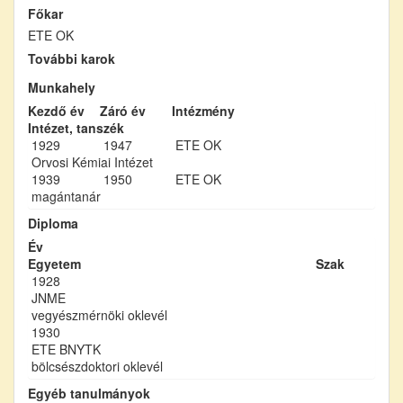
Főkar
ETE OK
További karok
Munkahely
Kezdő év
Záró év
Intézmény
Intézet, tanszék
1929
1947
ETE OK
Orvosi Kémiai Intézet
1939
1950
ETE OK
magántanár
Diploma
Év
Egyetem
Szak
1928
JNME
vegyészmérnöki oklevél
1930
ETE BNYTK
bölcsészdoktori oklevél
Egyéb tanulmányok