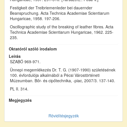
Festigkeit der Treibriemenleder bei dauernder
Beanspruchung. Acta Technica Academiae Scientiarum
Hungaricae, 1958. 197-206.
Oscillographic study of the breaking of leather fibres. Acta
Technica Academiae Scientiarum Hungaricae, 1962. 225-
235.
Oktatóról szóló irodalom
Leírás
SZABÓ 969-971.
Ünnepi megemlékezés Dr. T. G. (1907-1990) születésének
100. évfordulója alkalmából a Pécsi Várostörténeti
Múzeumban. Bőr- és cipőtechnika, -piac, 2007/3. 137-140.
PL II. 314.
Megjegyzés
Rövidítésjegyzék