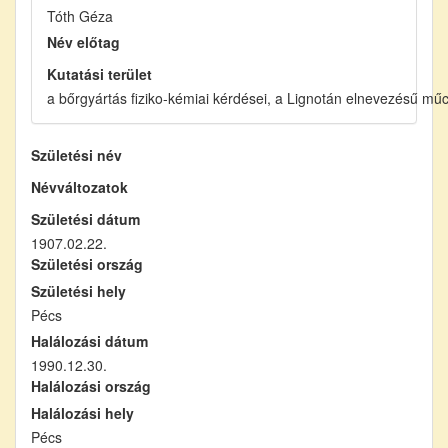
Tóth Géza
Név előtag
Kutatási terület
a bőrgyártás fiziko-kémiai kérdései, a Lignotán elnevezésű mű
Születési név
Névváltozatok
Születési dátum
1907.02.22.
Születési ország
Születési hely
Pécs
Halálozási dátum
1990.12.30.
Halálozási ország
Halálozási hely
Pécs