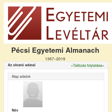
Pécsi Egyetemi Almanach
1367–2019
Az oktató adatai
«
Tallózás folytatása
»
Alap adatok
Név