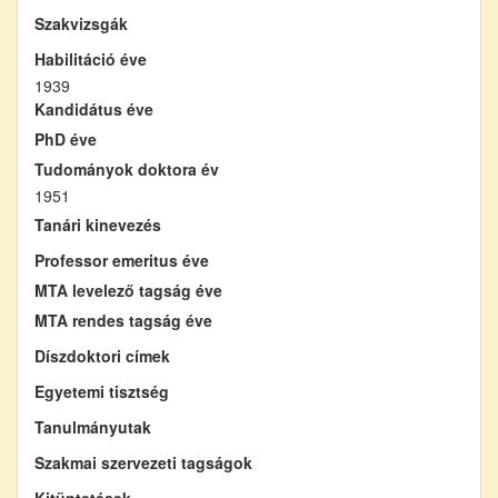
Szakvizsgák
Habilitáció éve
1939
Kandidátus éve
PhD éve
Tudományok doktora év
1951
Tanári kinevezés
Professor emeritus éve
MTA levelező tagság éve
MTA rendes tagság éve
Díszdoktori címek
Egyetemi tisztség
Tanulmányutak
Szakmai szervezeti tagságok
Kitüntetések