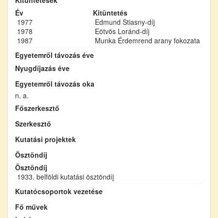
Év
Kitüntetés
1977
Edmund Stiasny-díj
1978
Eötvös Loránd-díj
1987
Munka Érdemrend arany fokozata
Egyetemről távozás éve
Nyugdíjazás éve
Egyetemről távozás oka
n. a.
Főszerkesztő
Szerkesztő
Kutatási projektek
Ösztöndíj
Ösztöndíj
1933. belföldi kutatási ösztöndíj
Kutatócsoportok vezetése
Fő művek