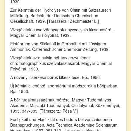
1939.
Zur Kenntnis der Hydrolyse von Chitin mit Salzsäure: 1.
Mitteilung. Berichte der Deutschen Chemischen
Gesellschaft, 1939. [Társszerz.: Zechmeister L.]
Vizsgálatok a cserzőanyagok enyvvel való kicsapásáról.
Magyar Chemiai Folyóirat, 1939.
Einführung von Stickstoff in Gerbmittel mit flüssigem
Ammoniak. Österreichischer Chemiker Zeitung, 1939.
Vizsgálatok az emulsin néhány enzymjének
chromatographikus szétválasztásáról. Magyar Chemiai
Folyóirat, 1939.
A növényi cserzésű bőrök kikészítése. Bp., 1950.
Új kémiai ellenőrző laboratóriumi módszerek a bőriparban.
Bp., 1953.
A bőr rugalmasságának mérése. Magyar Tudományos
Akadémia Műszaki Tudományok Osztályának Közleményei,
1955. 347-383. [Társszerz.: Pósa V.]
Festigkeit und Elastizität des Leders bei verschiedenen
Beanspruchungen. Acta Technica Academiae Scientiarum
Hungaricae, 1957. 291-310. [Társszerz.: Pósa V.]