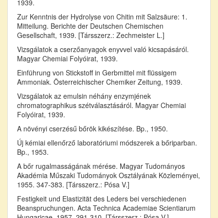
1939.
Zur Kenntnis der Hydrolyse von Chitin mit Salzsäure: 1.
Mitteilung. Berichte der Deutschen Chemischen
Gesellschaft, 1939. [Társszerz.: Zechmeister L.]
Vizsgálatok a cserzőanyagok enyvvel való kicsapásáról.
Magyar Chemiai Folyóirat, 1939.
Einführung von Stickstoff in Gerbmittel mit flüssigem
Ammoniak. Österreichischer Chemiker Zeitung, 1939.
Vizsgálatok az emulsin néhány enzymjének
chromatographikus szétválasztásáról. Magyar Chemiai
Folyóirat, 1939.
A növényi cserzésű bőrök kikészítése. Bp., 1950.
Új kémiai ellenőrző laboratóriumi módszerek a bőriparban.
Bp., 1953.
A bőr rugalmasságának mérése. Magyar Tudományos
Akadémia Műszaki Tudományok Osztályának Közleményei,
1955. 347-383. [Társszerz.: Pósa V.]
Festigkeit und Elastizität des Leders bei verschiedenen
Beanspruchungen. Acta Technica Academiae Scientiarum
Hungaricae, 1957. 291-310. [Társszerz.: Pósa V.]