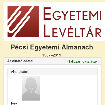
Pécsi Egyetemi Almanach
1367–2019
Az oktató adatai
«
Tallózás folytatása
»
Alap adatok
Név