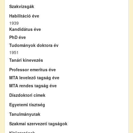
Szakvizsgák
Habilitáció éve
1939
Kandidátus éve
PhD éve
Tudományok doktora év
1951
Tanári kinevezés
Professor emeritus éve
MTA levelező tagság éve
MTA rendes tagság éve
Díszdoktori címek
Egyetemi tisztség
Tanulmányutak
Szakmai szervezeti tagságok
Kitüntetések