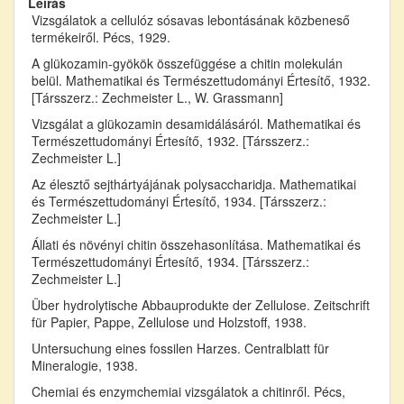
Leírás
Vizsgálatok a cellulóz sósavas lebontásának közbeneső
termékeiről. Pécs, 1929.
A glükozamin-gyökök összefüggése a chitin molekulán
belül. Mathematikai és Természettudományi Értesítő, 1932.
[Társszerz.: Zechmeister L., W. Grassmann]
Vizsgálat a glükozamin desamidálásáról. Mathematikai és
Természettudományi Értesítő, 1932. [Társszerz.:
Zechmeister L.]
Az élesztő sejthártyájának polysaccharidja. Mathematikai
és Természettudományi Értesítő, 1934. [Társszerz.:
Zechmeister L.]
Állati és növényi chitin összehasonlítása. Mathematikai és
Természettudományi Értesítő, 1934. [Társszerz.:
Zechmeister L.]
Über hydrolytische Abbauprodukte der Zellulose. Zeitschrift
für Papier, Pappe, Zellulose und Holzstoff, 1938.
Untersuchung eines fossilen Harzes. Centralblatt für
Mineralogie, 1938.
Chemiai és enzymchemiai vizsgálatok a chitinről. Pécs,