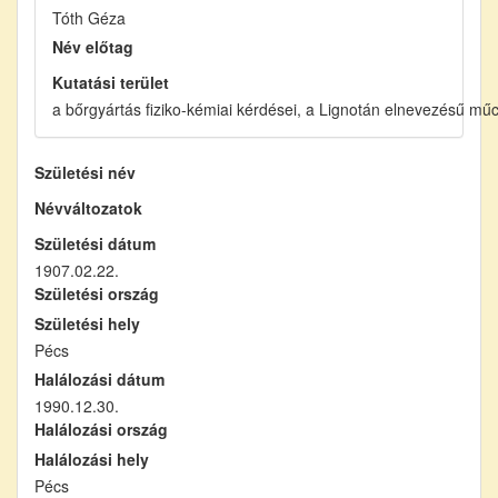
Tóth Géza
Név előtag
Kutatási terület
a bőrgyártás fiziko-kémiai kérdései, a Lignotán elnevezésű mű
Születési név
Névváltozatok
Születési dátum
1907.02.22.
Születési ország
Születési hely
Pécs
Halálozási dátum
1990.12.30.
Halálozási ország
Halálozási hely
Pécs