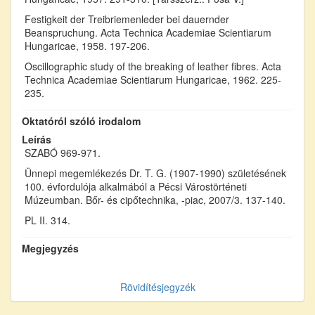
Festigkeit der Treibriemenleder bei dauernder
Beanspruchung. Acta Technica Academiae Scientiarum
Hungaricae, 1958. 197-206.
Oscillographic study of the breaking of leather fibres. Acta
Technica Academiae Scientiarum Hungaricae, 1962. 225-
235.
Oktatóról szóló irodalom
Leírás
SZABÓ 969-971.
Ünnepi megemlékezés Dr. T. G. (1907-1990) születésének
100. évfordulója alkalmából a Pécsi Várostörténeti
Múzeumban. Bőr- és cipőtechnika, -piac, 2007/3. 137-140.
PL II. 314.
Megjegyzés
Rövidítésjegyzék