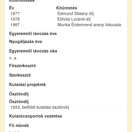
Év
Kitüntetés
1977
Edmund Stiasny-díj
1978
Eötvös Loránd-díj
1987
Munka Érdemrend arany fokozata
Egyetemről távozás éve
Nyugdíjazás éve
Egyetemről távozás oka
n. a.
Főszerkesztő
Szerkesztő
Kutatási projektek
Ösztöndíj
Ösztöndíj
1933. belföldi kutatási ösztöndíj
Kutatócsoportok vezetése
Fő művek