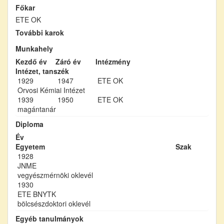
Főkar
ETE OK
További karok
Munkahely
Kezdő év
Záró év
Intézmény
Intézet, tanszék
1929
1947
ETE OK
Orvosi Kémiai Intézet
1939
1950
ETE OK
magántanár
Diploma
Év
Egyetem
Szak
1928
JNME
vegyészmérnöki oklevél
1930
ETE BNYTK
bölcsészdoktori oklevél
Egyéb tanulmányok