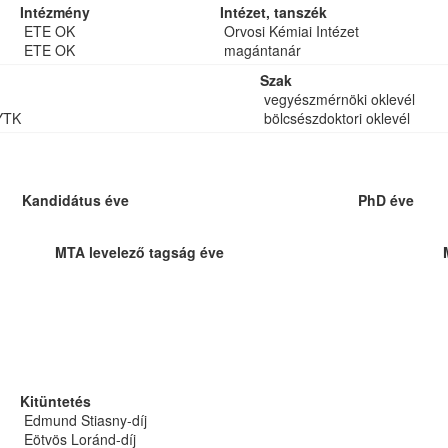
Intézmény
Intézet, tanszék
ETE OK
Orvosi Kémiai Intézet
ETE OK
magántanár
Szak
vegyészmérnöki oklevél
YTK
bölcsészdoktori oklevél
Kandidátus éve
PhD éve
MTA levelező tagság éve
Kitüntetés
Edmund Stiasny-díj
Eötvös Loránd-díj