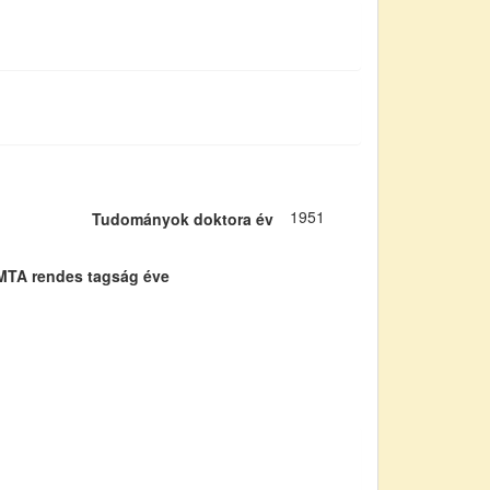
1951
Tudományok doktora év
MTA rendes tagság éve