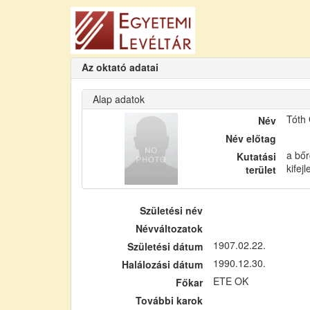
Az oktató adatai
Alap adatok
Tóth
Név
Név előtag
a bőr
Kutatási
kifej
terület
Születési név
Névváltozatok
1907.02.22.
Születési dátum
1990.12.30.
Halálozási dátum
ETE OK
Főkar
További karok