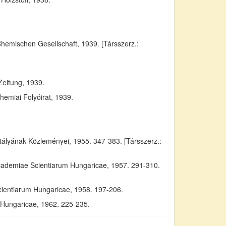
Chemischen Gesellschaft, 1939. [Társszerz.:
Zeitung, 1939.
emiai Folyóirat, 1939.
yának Közleményei, 1955. 347-383. [Társszerz.:
Academiae Scientiarum Hungaricae, 1957. 291-310.
cientiarum Hungaricae, 1958. 197-206.
m Hungaricae, 1962. 225-235.