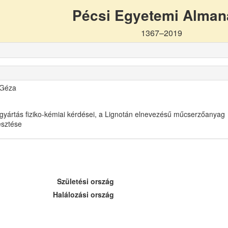
Pécsi Egyetemi Alma
1367–2019
 Géza
gyártás fiziko-kémiai kérdései, a Lignotán elnevezésű műcserzőanyag
lesztése
Születési ország
Halálozási ország