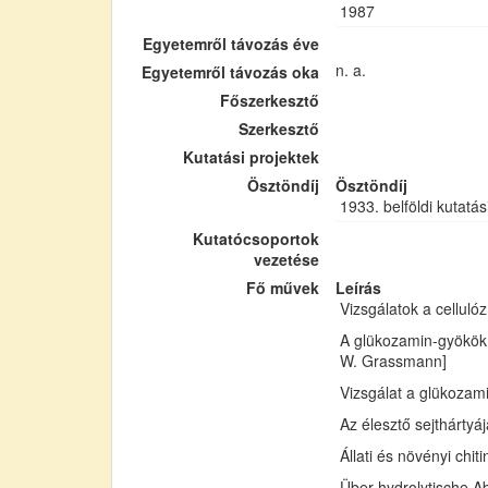
1987
Egyetemről távozás éve
n. a.
Egyetemről távozás oka
Főszerkesztő
Szerkesztő
Kutatási projektek
Ösztöndíj
Ösztöndíj
1933. belföldi kutatás
Kutatócsoportok
vezetése
Fő művek
Leírás
Vizsgálatok a cellul
A glükozamin-gyökök 
W. Grassmann]
Vizsgálat a glükozam
Az élesztő sejthártyá
Állati és növényi chi
Über hydrolytische Ab