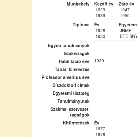
Munkahely
Kezdő év
Záró év
1929
1947
1939
1950
Diploma
Év
Egyetem
1928
JNME
1930
ETE BN
Egyéb tanulmányok
Szakvizsgák
1939
Habilitáció éve
Tanári kinevezés
Professor emeritus éve
Díszdoktori címek
Egyetemi tisztség
Tanulmányutak
Szakmai szervezeti
tagságok
Kitüntetések
Év
1977
1978