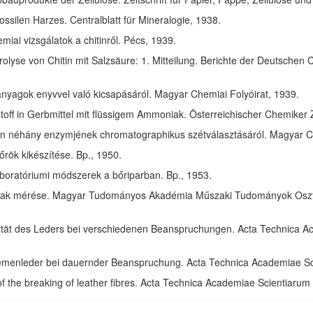
ssilen Harzes. Centralblatt für Mineralogie, 1938.
ai vizsgálatok a chitinről. Pécs, 1939.
olyse von Chitin mit Salzsäure: 1. Mitteilung. Berichte der Deutschen 
anyagok enyvvel való kicsapásáról. Magyar Chemiai Folyóirat, 1939.
toff in Gerbmittel mit flüssigem Ammoniak. Österreichischer Chemiker 
in néhány enzymjének chromatographikus szétválasztásáról. Magyar Ch
rök kikészítése. Bp., 1950.
aboratóriumi módszerek a bőriparban. Bp., 1953.
ak mérése. Magyar Tudományos Akadémia Műszaki Tudományok Osztál
izität des Leders bei verschiedenen Beanspruchungen. Acta Technica 
riemenleder bei dauernder Beanspruchung. Acta Technica Academiae S
of the breaking of leather fibres. Acta Technica Academiae Scientiaru