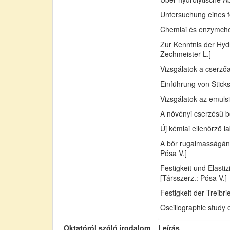
Untersuchung eines fo
Chemiai és enzymchemi
Zur Kenntnis der Hydr
Zechmeister L.]
Vizsgálatok a cserző
Einführung von Sticks
Vizsgálatok az emuls
A növényi cserzésű bő
Új kémiai ellenőrző l
A bőr rugalmasságán
Pósa V.]
Festigkeit und Elast
[Társszerz.: Pósa V.]
Festigkeit der Treib
Oscillographic study 
Oktatóról szóló irodalom
Leírás