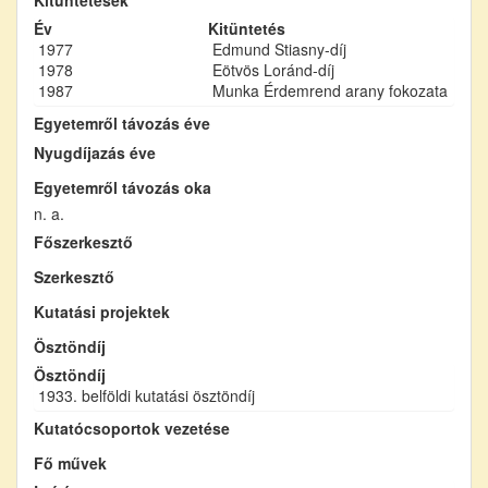
Év
Kitüntetés
1977
Edmund Stiasny-díj
1978
Eötvös Loránd-díj
1987
Munka Érdemrend arany fokozata
Egyetemről távozás éve
Nyugdíjazás éve
Egyetemről távozás oka
n. a.
Főszerkesztő
Szerkesztő
Kutatási projektek
Ösztöndíj
Ösztöndíj
1933. belföldi kutatási ösztöndíj
Kutatócsoportok vezetése
Fő művek