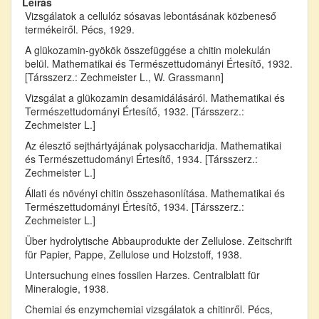
Leírás
Vizsgálatok a cellulóz sósavas lebontásának közbeneső
termékeiről. Pécs, 1929.
A glükozamin-gyökök összefüggése a chitin molekulán
belül. Mathematikai és Természettudományi Értesítő, 1932.
[Társszerz.: Zechmeister L., W. Grassmann]
Vizsgálat a glükozamin desamidálásáról. Mathematikai és
Természettudományi Értesítő, 1932. [Társszerz.:
Zechmeister L.]
Az élesztő sejthártyájának polysaccharidja. Mathematikai
és Természettudományi Értesítő, 1934. [Társszerz.:
Zechmeister L.]
Állati és növényi chitin összehasonlítása. Mathematikai és
Természettudományi Értesítő, 1934. [Társszerz.:
Zechmeister L.]
Über hydrolytische Abbauprodukte der Zellulose. Zeitschrift
für Papier, Pappe, Zellulose und Holzstoff, 1938.
Untersuchung eines fossilen Harzes. Centralblatt für
Mineralogie, 1938.
Chemiai és enzymchemiai vizsgálatok a chitinről. Pécs,