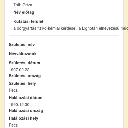
Tóth Géza
Név előtag
Kutatási terület
a bőrgyártás fiziko-kémiai kérdései, a Lignotán elnevezésű mű
Születési név
Névváltozatok
Születési dátum
1907.02.22.
Születési ország
Születési hely
Pécs
Halálozási dátum
1990.12.30.
Halálozási ország
Halálozási hely
Pécs