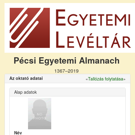
Pécsi Egyetemi Almanach
1367–2019
Az oktató adatai
«
Tallózás folytatása
»
Alap adatok
Név