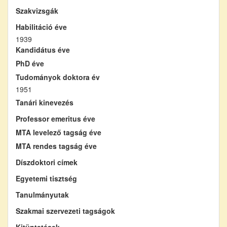
Szakvizsgák
Habilitáció éve
1939
Kandidátus éve
PhD éve
Tudományok doktora év
1951
Tanári kinevezés
Professor emeritus éve
MTA levelező tagság éve
MTA rendes tagság éve
Díszdoktori címek
Egyetemi tisztség
Tanulmányutak
Szakmai szervezeti tagságok
Kitüntetések