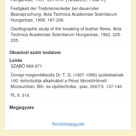
Festigkeit der Treibriemenleder bei dauernder
Beanspruchung. Acta Technica Academiae Scientiarum
Hungaricae, 1958. 197-206.
Oscillographic study of the breaking of leather fibres. Acta
Technica Academiae Scientiarum Hungaricae, 1962. 225-
235.
Oktatóról szóló irodalom
Leírás
SZABÓ 969-971.
Ünnepi megemlékezés Dr. T. G. (1907-1990) születésének
100. évfordulója alkalmából a Pécsi Várostörténeti
Múzeumban. Bőr- és cipőtechnika, -piac, 2007/3. 137-140.
PL II. 314.
Megjegyzés
Rövidítésjegyzék