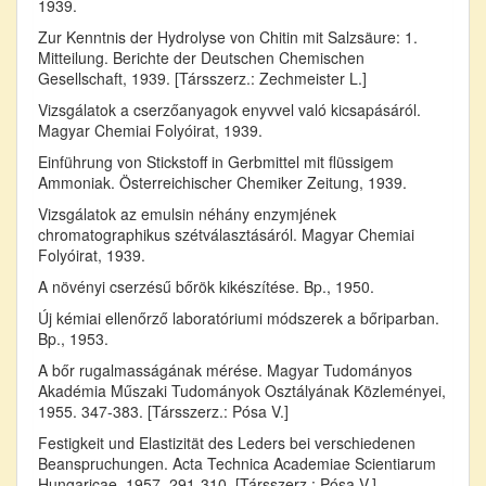
1939.
Zur Kenntnis der Hydrolyse von Chitin mit Salzsäure: 1.
Mitteilung. Berichte der Deutschen Chemischen
Gesellschaft, 1939. [Társszerz.: Zechmeister L.]
Vizsgálatok a cserzőanyagok enyvvel való kicsapásáról.
Magyar Chemiai Folyóirat, 1939.
Einführung von Stickstoff in Gerbmittel mit flüssigem
Ammoniak. Österreichischer Chemiker Zeitung, 1939.
Vizsgálatok az emulsin néhány enzymjének
chromatographikus szétválasztásáról. Magyar Chemiai
Folyóirat, 1939.
A növényi cserzésű bőrök kikészítése. Bp., 1950.
Új kémiai ellenőrző laboratóriumi módszerek a bőriparban.
Bp., 1953.
A bőr rugalmasságának mérése. Magyar Tudományos
Akadémia Műszaki Tudományok Osztályának Közleményei,
1955. 347-383. [Társszerz.: Pósa V.]
Festigkeit und Elastizität des Leders bei verschiedenen
Beanspruchungen. Acta Technica Academiae Scientiarum
Hungaricae, 1957. 291-310. [Társszerz.: Pósa V.]