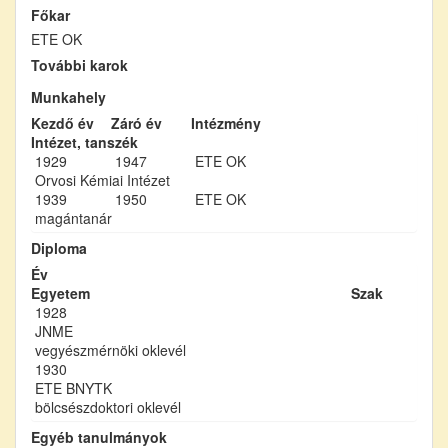
Főkar
ETE OK
További karok
Munkahely
Kezdő év
Záró év
Intézmény
Intézet, tanszék
1929
1947
ETE OK
Orvosi Kémiai Intézet
1939
1950
ETE OK
magántanár
Diploma
Év
Egyetem
Szak
1928
JNME
vegyészmérnöki oklevél
1930
ETE BNYTK
bölcsészdoktori oklevél
Egyéb tanulmányok