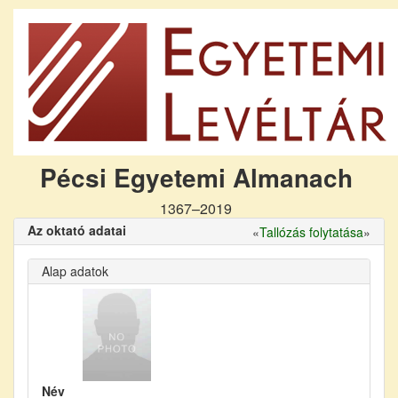
Pécsi Egyetemi Almanach
1367–2019
Az oktató adatai
«
Tallózás folytatása
»
Alap adatok
Név