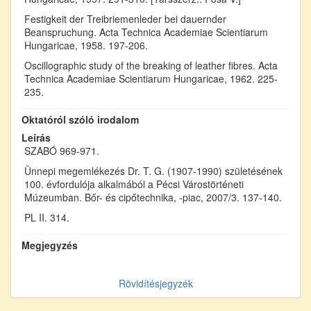
Festigkeit der Treibriemenleder bei dauernder
Beanspruchung. Acta Technica Academiae Scientiarum
Hungaricae, 1958. 197-206.
Oscillographic study of the breaking of leather fibres. Acta
Technica Academiae Scientiarum Hungaricae, 1962. 225-
235.
Oktatóról szóló irodalom
Leírás
SZABÓ 969-971.
Ünnepi megemlékezés Dr. T. G. (1907-1990) születésének
100. évfordulója alkalmából a Pécsi Várostörténeti
Múzeumban. Bőr- és cipőtechnika, -piac, 2007/3. 137-140.
PL II. 314.
Megjegyzés
Rövidítésjegyzék