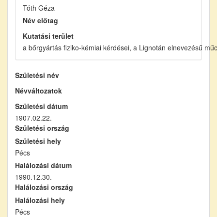
Tóth Géza
Név előtag
Kutatási terület
a bőrgyártás fiziko-kémiai kérdései, a Lignotán elnevezésű mű
Születési név
Névváltozatok
Születési dátum
1907.02.22.
Születési ország
Születési hely
Pécs
Halálozási dátum
1990.12.30.
Halálozási ország
Halálozási hely
Pécs