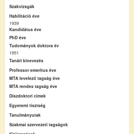
Szakvizsgák
Habilitáció éve
1939
Kandidátus éve
PhD éve
Tudományok doktora év
1951
Tanári kinevezés
Professor emeritus éve
MTA levelező tagság éve
MTA rendes tagság éve
Díszdoktori címek
Egyetemi tisztség
Tanulmányutak
Szakmai szervezeti tagságok
Kitüntetések