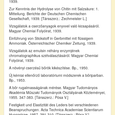
1939.
Zur Kenntnis der Hydrolyse von Chitin mit Salzsäure: 1.
Mitteilung. Berichte der Deutschen Chemischen
Gesellschaft, 1939. [Társszerz.: Zechmeister L.]
Vizsgálatok a cserzőanyagok enyvvel való kicsapásáról.
Magyar Chemiai Folyóirat, 1939.
Einführung von Stickstoff in Gerbmittel mit flüssigem
Ammoniak. Österreichischer Chemiker Zeitung, 1939.
Vizsgálatok az emulsin néhány enzymjének
chromatographikus szétválasztásáról. Magyar Chemiai
Folyóirat, 1939.
A növényi cserzésű bőrök kikészítése. Bp., 1950.
Új kémiai ellenőrző laboratóriumi módszerek a bőriparban.
Bp., 1953.
A bőr rugalmasságának mérése. Magyar Tudományos
Akadémia Műszaki Tudományok Osztályának Közleményei,
1955. 347-383. [Társszerz.: Pósa V.]
Festigkeit und Elastizität des Leders bei verschiedenen
Beanspruchungen. Acta Technica Academiae Scientiarum
Hungaricae, 1957. 291-310. [Társszerz.: Pósa V.]