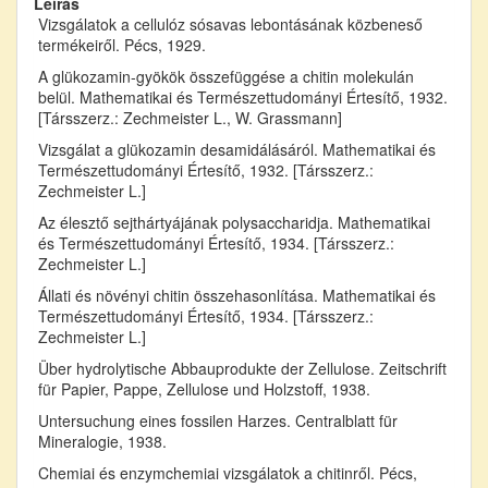
Leírás
Vizsgálatok a cellulóz sósavas lebontásának közbeneső
termékeiről. Pécs, 1929.
A glükozamin-gyökök összefüggése a chitin molekulán
belül. Mathematikai és Természettudományi Értesítő, 1932.
[Társszerz.: Zechmeister L., W. Grassmann]
Vizsgálat a glükozamin desamidálásáról. Mathematikai és
Természettudományi Értesítő, 1932. [Társszerz.:
Zechmeister L.]
Az élesztő sejthártyájának polysaccharidja. Mathematikai
és Természettudományi Értesítő, 1934. [Társszerz.:
Zechmeister L.]
Állati és növényi chitin összehasonlítása. Mathematikai és
Természettudományi Értesítő, 1934. [Társszerz.:
Zechmeister L.]
Über hydrolytische Abbauprodukte der Zellulose. Zeitschrift
für Papier, Pappe, Zellulose und Holzstoff, 1938.
Untersuchung eines fossilen Harzes. Centralblatt für
Mineralogie, 1938.
Chemiai és enzymchemiai vizsgálatok a chitinről. Pécs,