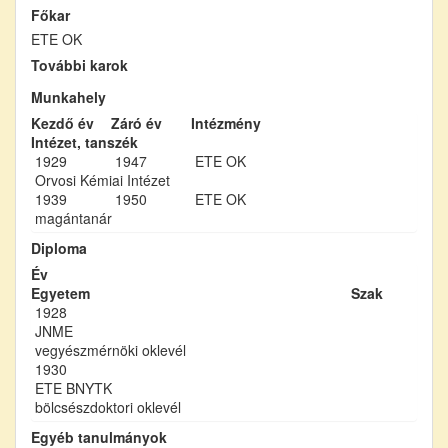
Főkar
ETE OK
További karok
Munkahely
Kezdő év
Záró év
Intézmény
Intézet, tanszék
1929
1947
ETE OK
Orvosi Kémiai Intézet
1939
1950
ETE OK
magántanár
Diploma
Év
Egyetem
Szak
1928
JNME
vegyészmérnöki oklevél
1930
ETE BNYTK
bölcsészdoktori oklevél
Egyéb tanulmányok