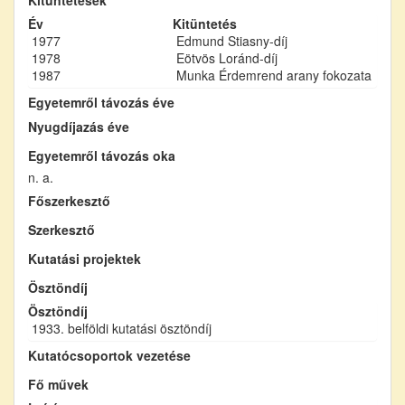
Év
Kitüntetés
1977
Edmund Stiasny-díj
1978
Eötvös Loránd-díj
1987
Munka Érdemrend arany fokozata
Egyetemről távozás éve
Nyugdíjazás éve
Egyetemről távozás oka
n. a.
Főszerkesztő
Szerkesztő
Kutatási projektek
Ösztöndíj
Ösztöndíj
1933. belföldi kutatási ösztöndíj
Kutatócsoportok vezetése
Fő művek